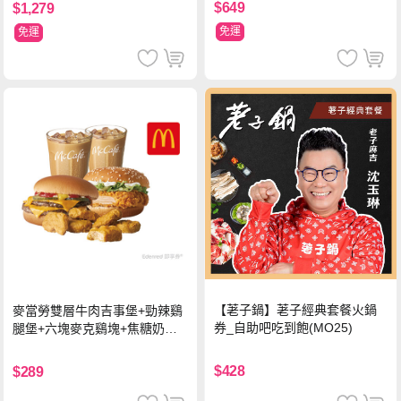
$649
$1,279
免運
免運
【荖子鍋】荖子經典套餐火鍋
麥當勞雙層牛肉吉事堡+勁辣鷄
券_自助吧吃到飽(MO25)
腿堡+六塊麥克鷄塊+焦糖奶茶
(冰)*2 好禮即享券
$428
$289