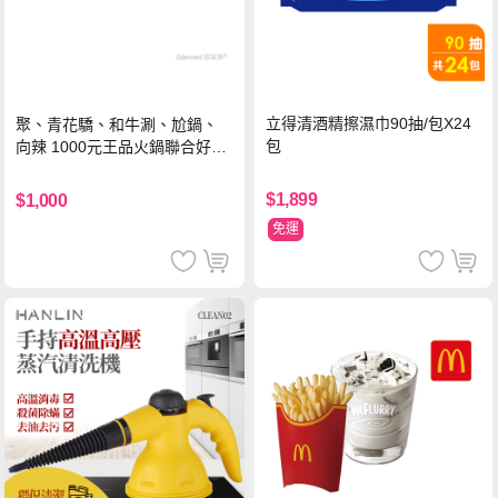
立得清酒精擦濕巾90抽/包X24
聚、青花驕、和牛涮、尬鍋、
包
向辣 1000元王品火鍋聯合好禮
即享券(一次抵用型)
$1,899
$1,000
免運