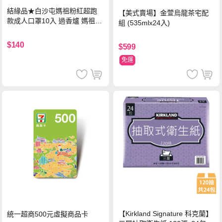
結緣品★白沙屯媽祖粉紅超跑
【美式賣場】金萱烏龍茶宅配
款成人口罩10入 過香爐 媽祖加
組 (535mlx24入)
持
$140
$599
免運
【Kirkland Signature 科克蘭】
統一超商500元虛擬商品卡