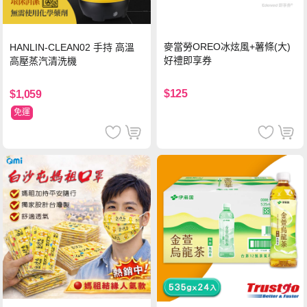
麥當勞OREO冰炫風+薯條(大)
HANLIN-CLEAN02 手持 高溫
好禮即享券
高壓蒸汽清洗機
$125
$1,059
免運