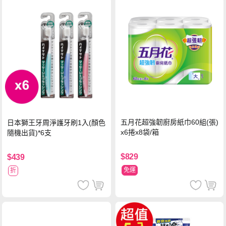
五月花超強韌廚房紙巾60組(張)
日本獅王牙周淨護牙刷1入(顏色
x6捲x8袋/箱
隨機出貨)*6支
$829
$439
免運
折