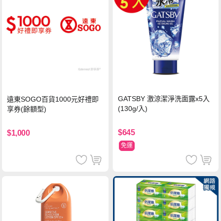
GATSBY 激涼潔淨洗面露x5入
遠東SOGO百貨1000元好禮即
(130g/入)
享券(餘額型)
$645
$1,000
免運