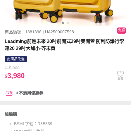
免運
商品編號：1381396 | UA2500007598
Leadming前進未來 20吋前開式29吋雙開蓋 防刮防爆行李
箱20 29吋大加小-芥末黃
此商品免運
15,960
$
3,980
$
收藏
※不適用優惠券
檢驗碼
BSMI 字號：
R3B559