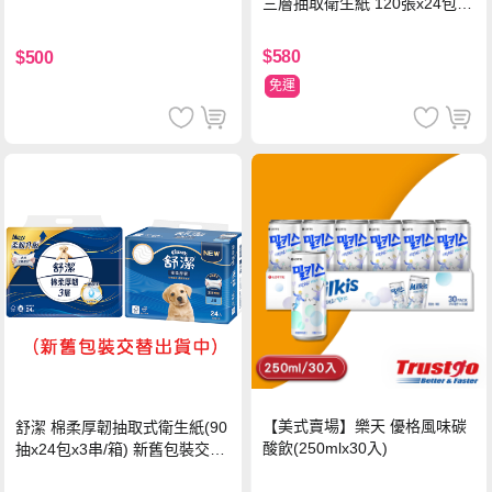
三層抽取衛生紙 120張x24包x1
串
$580
$500
免運
【美式賣場】樂天 優格風味碳
舒潔 棉柔厚韌抽取式衛生紙(90
酸飲(250mlx30入)
抽x24包x3串/箱) 新舊包裝交替
出貨