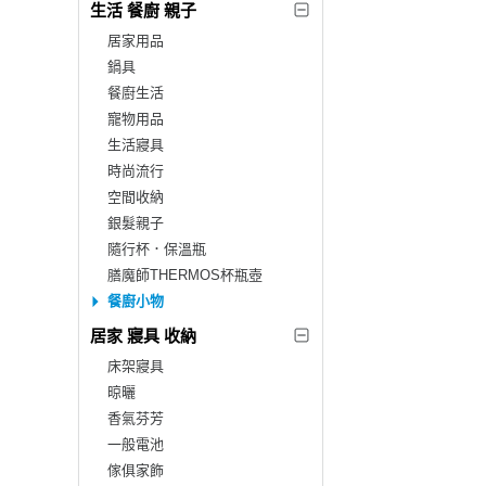
生活 餐廚 親子
居家用品
鍋具
餐廚生活
寵物用品
生活寢具
時尚流行
空間收納
銀髮親子
隨行杯．保溫瓶
膳魔師THERMOS杯瓶壺
餐廚小物
居家 寢具 收納
床架寢具
晾曬
香氣芬芳
一般電池
傢俱家飾