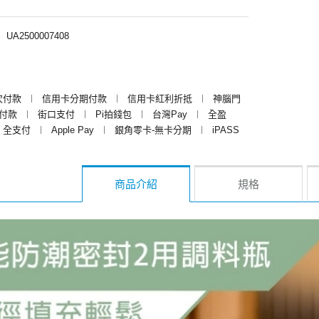
︱
UA2500007408
次付款
︱
信用卡分期付款
︱
信用卡紅利折抵
︱
神腦門
y付款
︱
街口支付
︱
Pi拍錢包
︱
台灣Pay
︱
全盈
全支付
︱
Apple Pay
︱
銀角零卡-無卡分期
︱
iPASS
商品介紹
規格