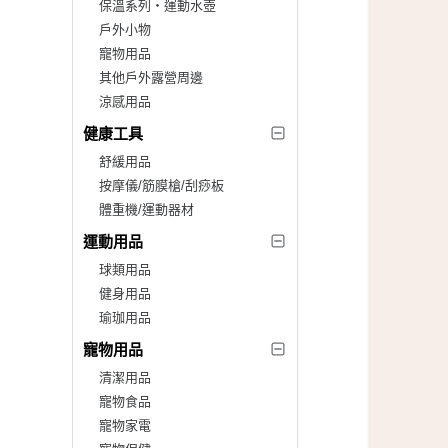
保溫系列‧運動水壺
戶外小物
寵物用品
其他戶外露營周邊
涼感用品
健康工具
舒緩用品
按摩儀/筋膜槍/刮痧板
體重機/運動器材
運動用品
球類用品
健身用品
瑜珈用品
寵物用品
清潔用品
寵物食品
寵物家電