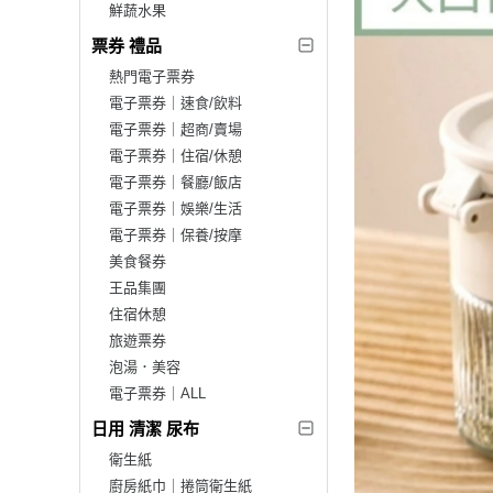
鮮蔬水果
票券 禮品
熱門電子票券
電子票券｜速食/飲料
電子票券｜超商/賣場
電子票券｜住宿/休憩
電子票券｜餐廳/飯店
電子票券｜娛樂/生活
電子票券｜保養/按摩
美食餐券
王品集團
住宿休憩
旅遊票券
泡湯．美容
電子票券｜ALL
日用 清潔 尿布
衛生紙
廚房紙巾｜捲筒衛生紙