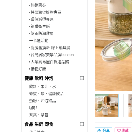
▪︎熱銷票券
▪︎特談激省好物專區
▪︎環保減塑專區
▪︎箱購衛生紙
▪︎防雨防潮救星
一卡通活動
▪︎廚房舊換新 線上鍋具展
▪︎台灣居家美學品牌bonson
▪︎大葉高島屋百貨選品館
▪︎惜物好康
健康 飲料 沖泡
飲料．果汁．水
蜂蜜．醋．健康飲品
奶粉．沖泡飲品
咖啡
茶葉．茶包
食品 生鮮 即食
分享
收藏