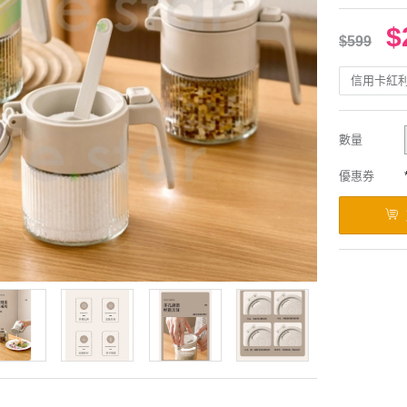
$
$599
信用卡紅
數量
優惠券