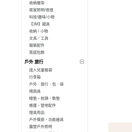
收納層架
居家照明/夜燈
科技/趣味/小物
【3M】寢具
收納 / 小物
文具／工具
服裝配件
質感包飾
戶外 旅行
成人兒童睡袋
行李箱
戶外．旅行．包．袋
晴雨具
睡墊‧枕頭‧軟墊
帳篷‧營地配件
燈具用品
戶外餐廚‧功能器具
露營戶外照明