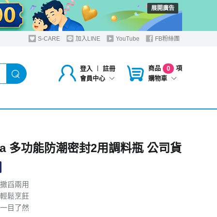
展開廣告
S-CARE
加入LINE
YouTube
FB粉絲團
商品
項
登入
︱
註冊
0
購物車
會員中心
oLa 多功能防潮密封2用調料瓶 公司貨
撒舀兩用
輕鬆烹飪
一目了然