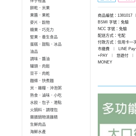
伴手禮盒
餅乾．米果
果醬．果乾
商品編號：1381017
BSMI 字號：免驗
麥片．穀物
NCC 字號：免驗
糖果．巧克力
配送方式：宅配
堅果．養生食品
付款方式：信用卡一
蛋糕．甜點．冰品
市繳費
︱
LINE Pa
油品
+PAY
︱
悠遊付
︱
調味．醬油
MONEY
罐頭．肉鬆
豆干．肉乾
麵條．快煮麵
米．雜糧．沖泡粥
熟食．滷味．小吃
水餃．包子．港點
火鍋料．調理包
藥膳鍋物滴雞精
生鮮肉品
海鮮水產