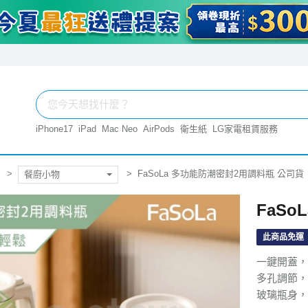
iPhone17
iPad
Mac Neo
AirPods
衛生紙
LG家電租賃服務
FaSoLa 多功能防潮密封2用調料瓶 公司貨
餐廚小物
FaS
此商品免運
一鍵開蓋，
多孔調節，
玻璃瓶身，