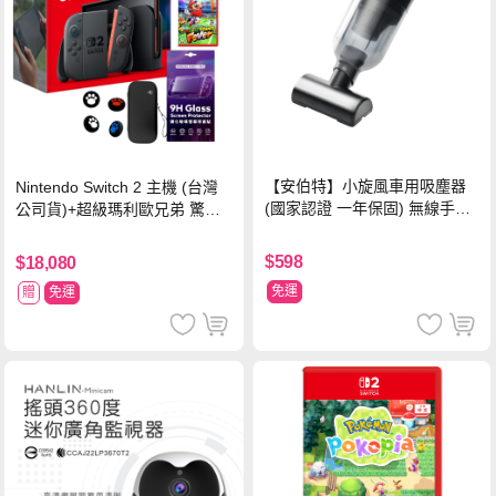
【安伯特】小旋風車用吸塵器
Nintendo Switch 2 主機 (台灣
(國家認證 一年保固) 無線手持
公司貨)+超級瑪利歐兄弟 驚奇
車家兩用 強勁吸力 USB充電-
同遊鈴鈴公園 中文版+瑪利歐網
黑色
球 狂熱 中文版
$598
$18,080
免運
贈
免運