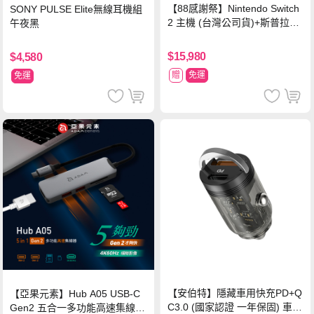
【88感謝祭】Nintendo Switch
SONY PULSE Elite無線耳機組
2 主機 (台灣公司貨)+斯普拉遁
午夜黑
塗擊隊 中文版
$15,980
$4,580
贈
免運
免運
【安伯特】隱藏車用快充PD+Q
【亞果元素】Hub A05 USB-C
C3.0 (國家認證 一年保固) 車充
Gen2 五合一多功能高速集線