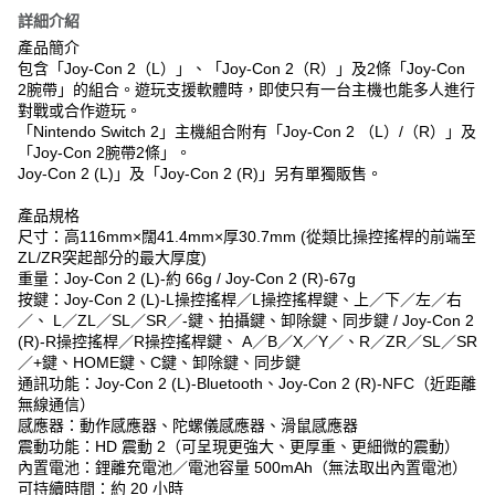
詳細介紹
產品簡介
包含「Joy-Con 2（L）」、「Joy-Con 2（R）」及2條「Joy-Con
2腕帶」的組合。遊玩支援軟體時，即使只有一台主機也能多人進行
對戰或合作遊玩。
「Nintendo Switch 2」主機組合附有「Joy-Con 2 （L）/（R）」及
「Joy-Con 2腕帶2條」。
Joy-Con 2 (L)」及「Joy-Con 2 (R)」另有單獨販售。
產品規格
尺寸：高116mm×闊41.4mm×厚30.7mm (從類比操控搖桿的前端至
ZL/ZR突起部分的最大厚度)
重量：Joy-Con 2 (L)-約 66g / Joy-Con 2 (R)-67g
按鍵：Joy-Con 2 (L)-L操控搖桿／L操控搖桿鍵、上／下／左／右
／、 L／ZL／SL／SR／-鍵、拍攝鍵、卸除鍵、同步鍵 / Joy-Con 2
(R)-R操控搖桿／R操控搖桿鍵、 A／B／X／Y／、R／ZR／SL／SR
／+鍵、HOME鍵、C鍵、卸除鍵、同步鍵
通訊功能：Joy-Con 2 (L)-Bluetooth、Joy-Con 2 (R)-NFC（近距離
無線通信）
感應器：動作感應器、陀螺儀感應器、滑鼠感應器
震動功能：HD 震動 2（可呈現更強大、更厚重、更細微的震動）
內置電池：鋰離充電池／電池容量 500mAh（無法取出內置電池）
可持續時間：約 20 小時