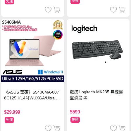
免運
免運
羅技 Logitech MK235 無線鍵
《ASUS 華碩》S5406MA-007
盤滑鼠 黑
8C125H(14吋WUXGA/Ultra 5
125H/16G/512G PCIe SSD/Wi
n11/二年保)
$599
$29,999
免運
免運