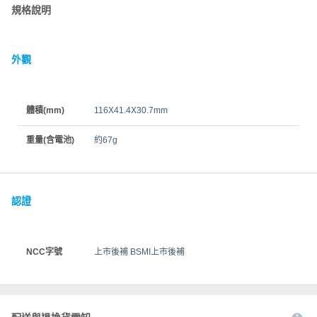
規格說明
外觀
體積(mm)
116X41.4X30.7mm
重量(含電池)
約67g
認證
NCC字號
上市後補 BSMI上市後補