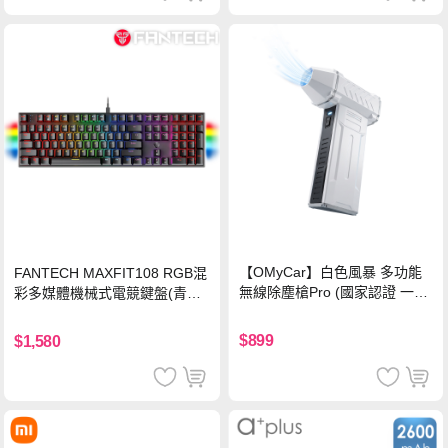
【OMyCar】白色風暴 多功能
FANTECH MAXFIT108 RGB混
無線除塵槍Pro (國家認證 一年
彩多媒體機械式電競鍵盤(青軸)
保固) 充氣洗車 暴力渦輪風扇
有線鍵盤(中文版)
手持強力風槍 暴力吹風
$899
$1,580