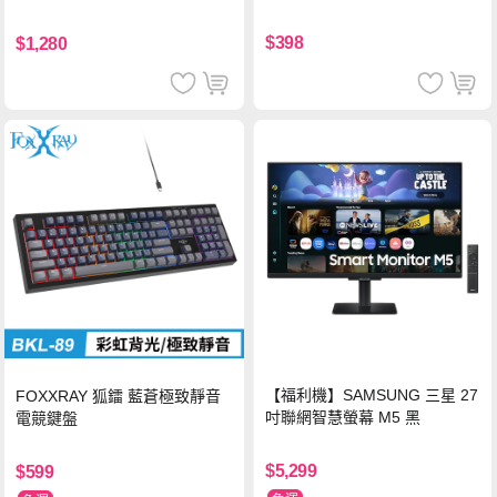
PD快充 車用充電器
器-灰
$398
$1,280
【福利機】SAMSUNG 三星 27
FOXXRAY 狐鐳 藍蒼極致靜音
吋聯網智慧螢幕 M5 黑
電競鍵盤
$5,299
$599