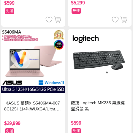
$5,299
$599
免運
免運
羅技 Logitech MK235 無線鍵
《ASUS 華碩》S5406MA-007
盤滑鼠 黑
8C125H(14吋WUXGA/Ultra 5
125H/16G/512G PCIe SSD/Wi
n11/二年保)
$599
$29,999
免運
免運