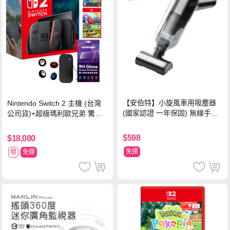
【安伯特】小旋風車用吸塵器
Nintendo Switch 2 主機 (台灣
(國家認證 一年保固) 無線手持
公司貨)+超級瑪利歐兄弟 驚奇
車家兩用 強勁吸力 USB充電-
同遊鈴鈴公園 中文版+瑪利歐網
黑色
球 狂熱 中文版
$598
$18,080
免運
贈
免運