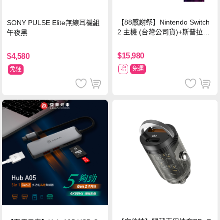
【88感謝祭】Nintendo Switch
SONY PULSE Elite無線耳機組
2 主機 (台灣公司貨)+斯普拉遁
午夜黑
塗擊隊 中文版
$15,980
$4,580
贈
免運
免運