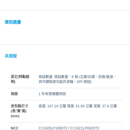
資訊週邊
共用型
其它(特點說
按鈕數量: 按鈕數量：6 個 (左鍵/右鍵、前進/後退、
明)
具中鍵點按功能的滾輪、DPI 按鈕)
保固
1 年有限硬體保固
含包裝尺寸
高度: 107.19 公釐 寬度: 61.80 公釐 深度: 37.8 公釐
(長*寬*高)
(mm)
NCC
CCAI20LP1800T2 / CCAI21LP0620T3