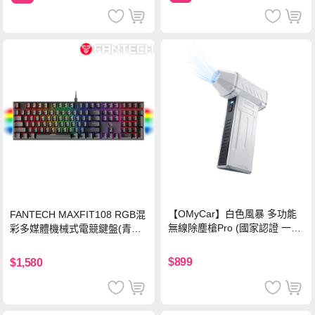
【OMyCar】白色風暴 多功能
FANTECH MAXFIT108 RGB混
無線除塵槍Pro (國家認證 一年
彩多媒體機械式電競鍵盤(青軸)
保固) 充氣洗車 暴力渦輪風扇
有線鍵盤(中文版)
手持強力風槍 暴力吹風
$899
$1,580