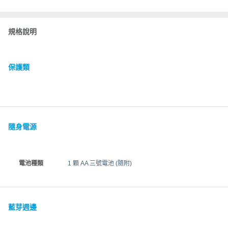
規格說明
保護類
隨身電源
電池種類
1 顆 AA 三號電池 (隨附)
藍芽週邊