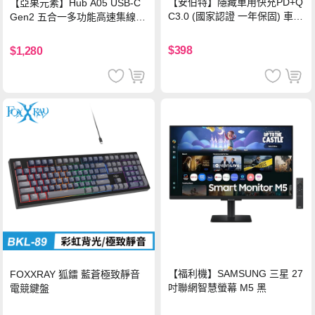
【安伯特】隱藏車用快充PD+Q
【亞果元素】Hub A05 USB-C
C3.0 (國家認證 一年保固) 車充
Gen2 五合一多功能高速集線
PD快充 車用充電器
器-灰
$398
$1,280
【福利機】SAMSUNG 三星 27
FOXXRAY 狐鐳 藍蒼極致靜音
吋聯網智慧螢幕 M5 黑
電競鍵盤