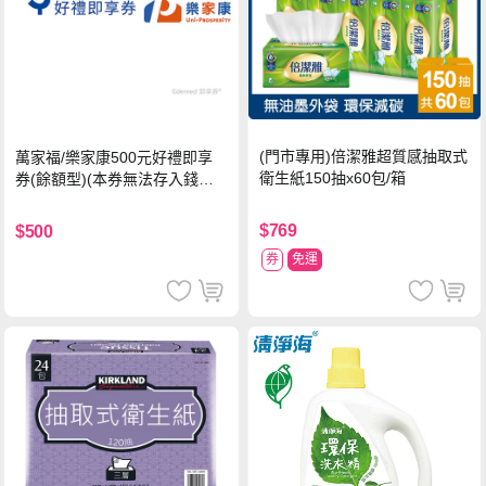
(門市專用)倍潔雅超質感抽取式
萬家福/樂家康500元好禮即享
衛生紙150抽x60包/箱
券(餘額型)(本券無法存入錢包
中使用)
$769
$500
券
免運