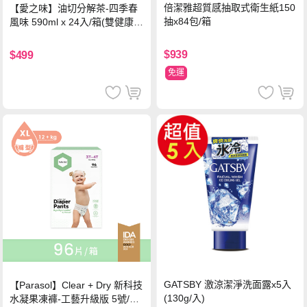
倍潔雅超質感抽取式衛生紙150
【愛之味】油切分解茶-四季春
抽x84包/箱
風味 590ml x 24入/箱(雙健康認
證四季春茶)
$939
$499
免運
GATSBY 激涼潔淨洗面露x5入
【Parasol】Clear + Dry 新科技
(130g/入)
水凝果凍褲-工藝升級版 5號/XL