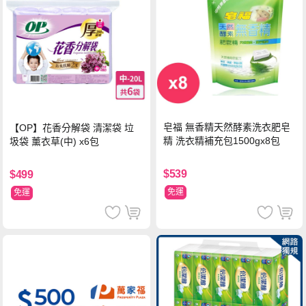
皂福 無香精天然酵素洗衣肥皂
【OP】花香分解袋 清潔袋 垃
精 洗衣精補充包1500gx8包
圾袋 薰衣草(中) x6包
$539
$499
免運
免運