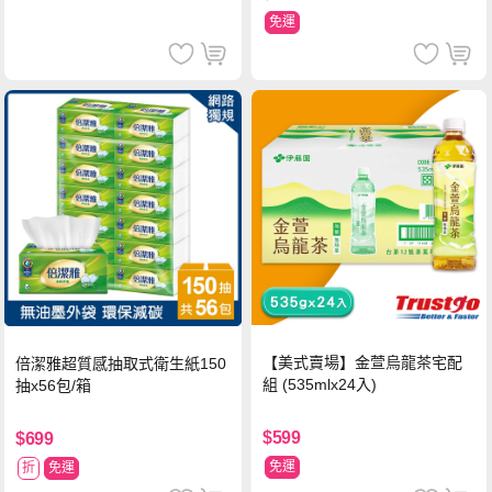
免運
【美式賣場】金萱烏龍茶宅配
倍潔雅超質感抽取式衛生紙150
組 (535mlx24入)
抽x56包/箱
$599
$699
免運
折
免運