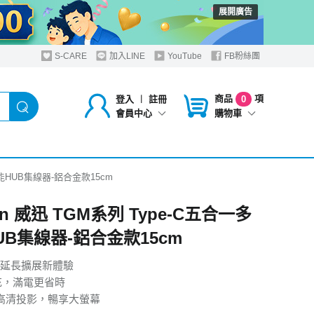
展開廣告
S-CARE
加入LINE
YouTube
FB粉絲團
商品
項
登入
︱
註冊
0
購物車
會員中心
多功能HUB集線器-鋁合金款15cm
ion 威迅 TGM系列 Type-C五合一多
UB集線器-鋁合金款15cm
延長擴展新體驗
充，滿電更省時
Hz高清投影，暢享大螢幕