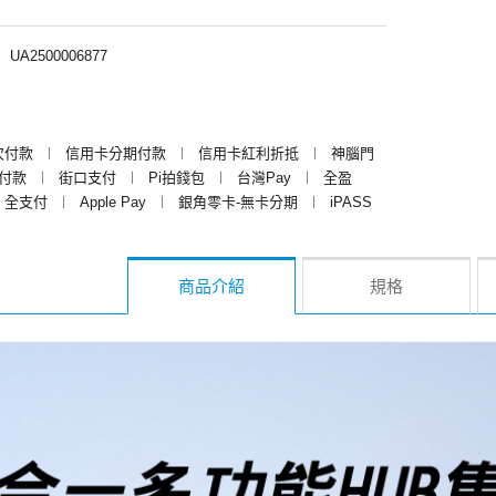
︱
UA2500006877
次付款
︱
信用卡分期付款
︱
信用卡紅利折抵
︱
神腦門
y付款
︱
街口支付
︱
Pi拍錢包
︱
台灣Pay
︱
全盈
全支付
︱
Apple Pay
︱
銀角零卡-無卡分期
︱
iPASS
商品介紹
規格