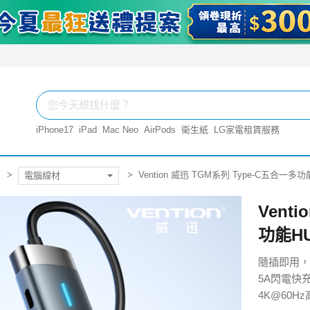
iPhone17
iPad
Mac Neo
AirPods
衛生紙
LG家電租賃服務
Vention 威迅 TGM系列 Type-C五合一
電腦線材
Vent
功能H
隨插即用，
5A閃電快
4K@60