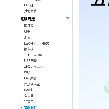
MI小米
其他品牌
電腦周邊
隨身碟
鍵盤
滑鼠
固態硬碟 / 外接盒
讀卡機
TYPE C周邊
USB周邊
耳機 / 麥克風
喇叭
Mac周邊
外接硬碟盒
收納包
滑鼠墊
筆電包
電腦線材