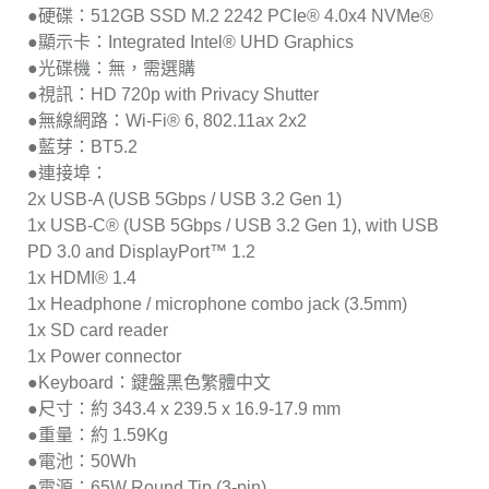
●硬碟：512GB SSD M.2 2242 PCIe® 4.0x4 NVMe®
●顯示卡：Integrated Intel® UHD Graphics
●光碟機：無，需選購
●視訊：HD 720p with Privacy Shutter
●無線網路：Wi-Fi® 6, 802.11ax 2x2
●藍芽：BT5.2
●連接埠：
2x USB-A (USB 5Gbps / USB 3.2 Gen 1)
1x USB-C® (USB 5Gbps / USB 3.2 Gen 1), with USB
PD 3.0 and DisplayPort™ 1.2
1x HDMI® 1.4
1x Headphone / microphone combo jack (3.5mm)
1x SD card reader
1x Power connector
●Keyboard：鍵盤黑色繁體中文
●尺寸：約 343.4 x 239.5 x 16.9-17.9 mm
●重量：約 1.59Kg
●電池：50Wh
●電源：65W Round Tip (3-pin)