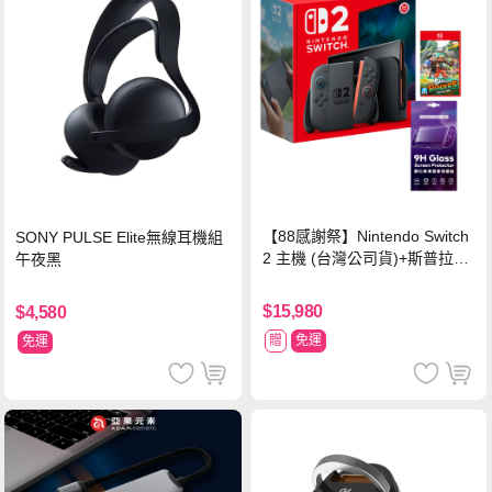
【88感謝祭】Nintendo Switch
SONY PULSE Elite無線耳機組
2 主機 (台灣公司貨)+斯普拉遁
午夜黑
塗擊隊 中文版
$15,980
$4,580
贈
免運
免運