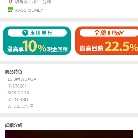
銀角零卡-無卡分期
iPASS MONEY
商品特色
15.3吋WUXGA
i7-13620H
8GB DDR5
512G SSD
Win11/二年保
詳細介紹