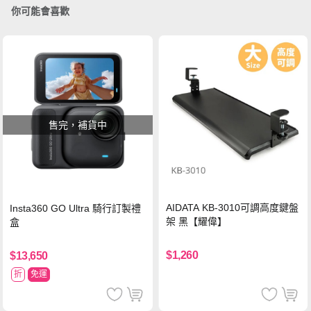
你可能會喜歡
售完，補貨中
AIDATA KB-3010可調高度鍵盤
Insta360 GO Ultra 騎行訂製禮
架 黑【耀偉】
盒
$1,260
$13,650
折
免運