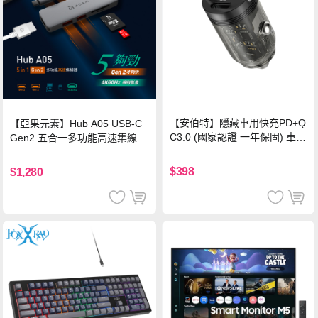
【安伯特】隱藏車用快充PD+Q
【亞果元素】Hub A05 USB-C
C3.0 (國家認證 一年保固) 車充
Gen2 五合一多功能高速集線
PD快充 車用充電器
器-灰
$398
$1,280