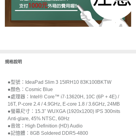
規格說明
●型號：IdeaPad Slim 3 15IRH10 83K100BKTW
●顏色：Cosmic Blue
●處理器：Intel® Core™ i7-13620H, 10C (6P + 4E) /
16T, P-core 2.4 / 4.9GHz, E-core 1.8 / 3.6GHz, 24MB
●螢幕尺寸：15.3" WUXGA (1920x1200) IPS 300nits
Anti-glare, 45% NTSC, 60Hz
●音效：High Definition (HD) Audio
●記憶體：8GB Soldered DDR5-4800