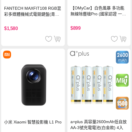
【OMyCar】白色風暴 多功能
FANTECH MAXFIT108 RGB混
無線除塵槍Pro (國家認證 一年
彩多媒體機械式電競鍵盤(青軸)
保固) 充氣洗車 暴力渦輪風扇
有線鍵盤(中文版)
手持強力風槍 暴力吹風
$899
$1,580
a+plus 高容量2600mAh低自放
小米 Xiaomi 智慧投影機 L1 Pro
AA-3號充電電池(白金款) 4入