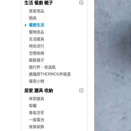
生活 餐廚 親子
居家用品
鍋具
餐廚生活
寵物用品
生活寢具
時尚流行
空間收納
銀髮親子
隨行杯．保溫瓶
膳魔師THERMOS杯瓶壺
餐廚小物
居家 寢具 收納
床架寢具
晾曬
香氣芬芳
一般電池
傢俱家飾