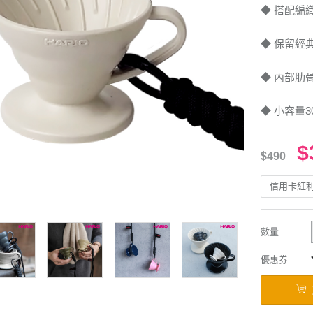
◆ 搭配編
◆ 保留經
◆ 內部肋
◆ 小容量3
$
$490
信用卡紅
數量
優惠券