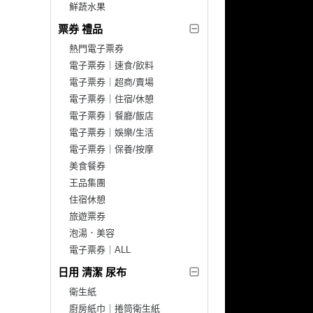
鮮蔬水果
票券 禮品
熱門電子票券
電子票券｜速食/飲料
電子票券｜超商/賣場
電子票券｜住宿/休憩
電子票券｜餐廳/飯店
電子票券｜娛樂/生活
電子票券｜保養/按摩
美食餐券
王品集團
住宿休憩
旅遊票券
泡湯．美容
電子票券｜ALL
日用 清潔 尿布
衛生紙
廚房紙巾｜捲筒衛生紙