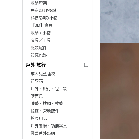
收納層架
居家照明/夜燈
科技/趣味/小物
【3M】寢具
收納 / 小物
文具／工具
服裝配件
質感包飾
戶外 旅行
成人兒童睡袋
行李箱
戶外．旅行．包．袋
晴雨具
睡墊‧枕頭‧軟墊
帳篷‧營地配件
燈具用品
戶外餐廚‧功能器具
露營戶外照明