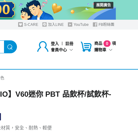
展開廣告
S-CARE
加入LINE
YouTube
FB粉絲團
商品
項
登入
︱
註冊
0
購物車
會員中心
白色
IO】V60迷你 PBT 品飲杯/試飲杯-
安全材質，安全、耐熱、輕便