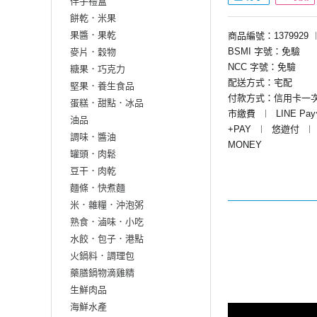
伴手禮盒
餅乾．米果
果醬．果乾
商品編號：1379929
BSMI 字號：免驗
麥片．穀物
NCC 字號：免驗
糖果．巧克力
配送方式：宅配
堅果．養生食品
付款方式：信用卡一
蛋糕．甜點．冰品
市繳費
︱
LINE Pa
油品
+PAY
︱
悠遊付
︱
調味．醬油
MONEY
罐頭．肉鬆
豆干．肉乾
麵條．快煮麵
米．雜糧．沖泡粥
熟食．滷味．小吃
水餃．包子．港點
火鍋料．調理包
藥膳鍋物滴雞精
生鮮肉品
海鮮水產