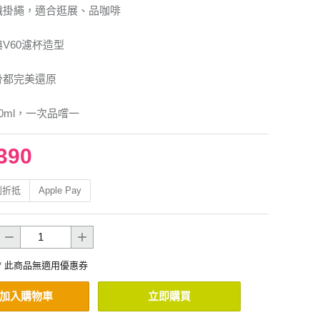
織掛繩，適合逛展、品咖啡
典V60濾杯造型
骨都完美還原
0ml，一次品嚐一
390
利折抵
Apple Pay
* 此商品無適用優惠券
加入購物車
立即購買