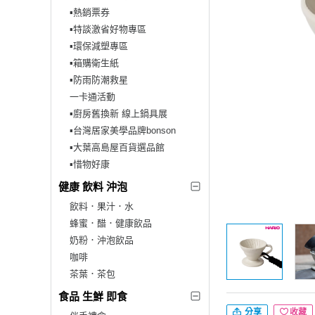
▪︎熱銷票券
▪︎特談激省好物專區
▪︎環保減塑專區
▪︎箱購衛生紙
▪︎防雨防潮救星
一卡通活動
▪︎廚房舊換新 線上鍋具展
▪︎台灣居家美學品牌bonson
▪︎大葉高島屋百貨選品館
▪︎惜物好康
健康 飲料 沖泡
飲料．果汁．水
蜂蜜．醋．健康飲品
奶粉．沖泡飲品
咖啡
茶葉．茶包
食品 生鮮 即食
分享
收藏