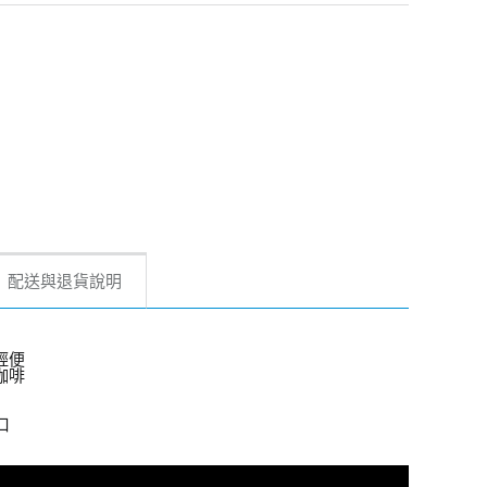
配送與退貨說明
輕便
咖啡
口