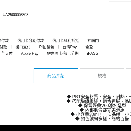
︱
UA2500006808
次付款
︱
信用卡分期付款
︱
信用卡紅利折抵
︱
神腦門
y付款
︱
街口支付
︱
Pi拍錢包
︱
台灣Pay
︱
全盈
全支付
︱
Apple Pay
︱
銀角零卡-無卡分期
︱
iPASS
商品介紹
規格
◆ PBT安全材質，安全、耐熱、
◆ 搭配編織掛繩，適合逛展、品
◆ 保留經典V60濾杯造型
◆ 內部肋骨都完美還原
◆ 小容量30ml，一次品嚐一小
◆ 顏色繽紛多樣，簡約百搭