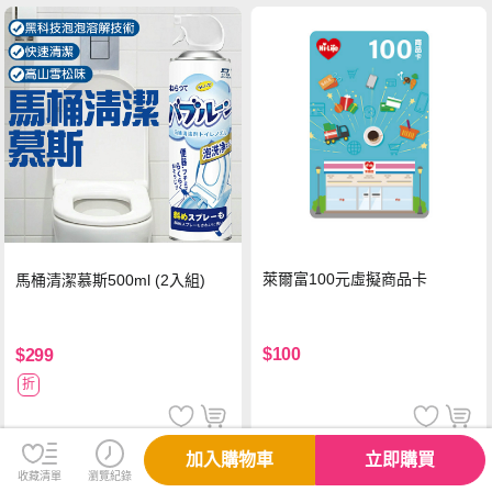
萊爾富100元虛擬商品卡
馬桶清潔慕斯500ml (2入組)
$100
$299
折
加入購物車
立即購買
收藏清單
瀏覽紀錄