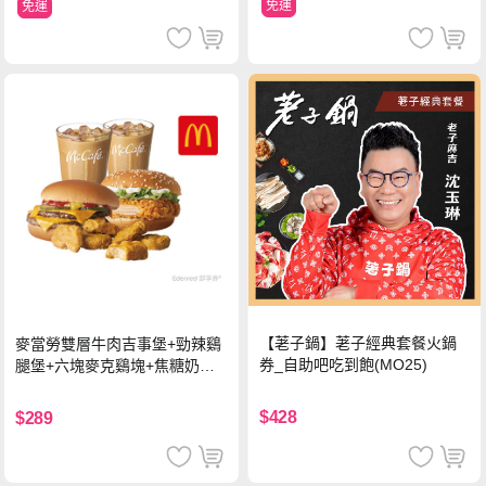
免運
免運
【荖子鍋】荖子經典套餐火鍋
麥當勞雙層牛肉吉事堡+勁辣鷄
券_自助吧吃到飽(MO25)
腿堡+六塊麥克鷄塊+焦糖奶茶
(冰)*2 好禮即享券
$428
$289