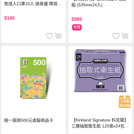
款成人口罩10入 過香爐 媽祖加
組 (535mlx24入)
持
$140
$599
免運
【Kirkland Signature 科克蘭】
統一超商500元虛擬商品卡
三層抽取衛生紙 120張x24包x1
串