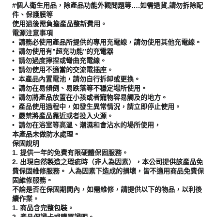
#個人衛生用品，除產品功能外觀問題等….如需退貨,請勿拆除配
件、保護膜等
使用過後需負擔產品整新費用。
電源注意事項
• 請務必使用產品所提供的專用充電線，請勿使用其他充電線。
• 請勿使用有”超充功能”的充電器
• 請勿過度擰捏或彎曲充電線。
• 請勿使用不適當的交流電插座。
• 本產品內置電池，請勿自行拆卸或更換。
• 請勿在易傾倒、易跌落等不穩定場所使用。
• 請勿將產品放置在小孩或者寵物容易觸及的地方。
• 產品使用過程中，如發生異常情況，請立即停止使用。
• 嚴禁將產品靠近或者投入火源。
• 請勿在浴室等高溫、潮濕和會沾水的場所使用，
本產品未做防水處理。
保固說明
1. 提供一年的免費有限硬體保固服務。
2. 出現自然製造之瑕疵時（非人為因素），本公司提供該產品免
費保固維修服務。 人為因素下造成的損壞，皆不適用商品免費保
固維修服務。
不論是否在保固期間內，如需維修，請提供以下的物品，以利後
續作業。
1. 商品含完整包裝。