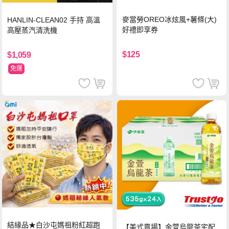
麥當勞OREO冰炫風+薯條(大)
HANLIN-CLEAN02 手持 高溫
好禮即享券
高壓蒸汽清洗機
$125
$1,059
免運
結緣品★白沙屯媽祖粉紅超跑
【美式賣場】金萱烏龍茶宅配