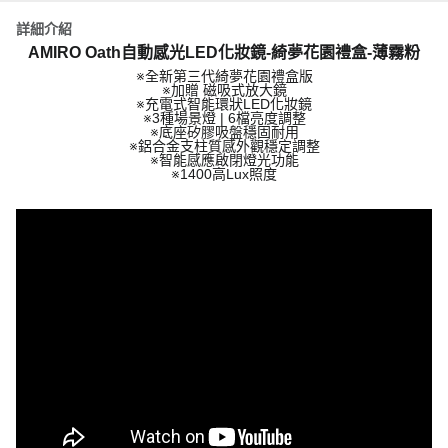
詳細介紹
AMIRO Oath自動感光LED化妝鏡-綺夢花園禮盒-薄霧粉
※全新第三代綺夢花園禮盒版
※加贈 磁吸式放大鏡
※充電式智能環狀LED化妝鏡
※3種場景燈 | 6檔亮度調整
※底座矽膠吸盤穩固耐用
※鋁合金支柱質感外觀穩定調整
※智能感應啟閉燈光功能
※1400高Lux照度