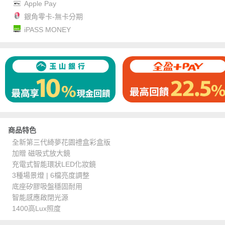
Apple Pay
銀角零卡-無卡分期
iPASS MONEY
商品特色
全新第三代綺夢花園禮盒彩盒版
加贈 磁吸式放大鏡
充電式智能環狀LED化妝鏡
3種場景燈 | 6檔亮度調整
底座矽膠吸盤穩固耐用
智能感應啟閉光源
1400高Lux照度