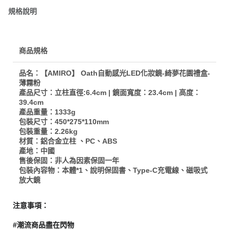
規格說明
商品規格
品名：【AMIRO】 Oath自動感光LED化妝鏡-綺夢花園禮盒-
薄霧粉
產品尺寸：立柱直徑:6.4cm | 鏡面寬度：23.4cm | 高度：
39.4cm
產品重量：1333g
包裝尺寸：450*275*110mm
包裝重量：2.26kg
材質：鋁合金立柱 、PC、ABS
產地：中國
售後保固：非人為因素保固一年
包裝內容物：本體*1、說明保固書、Type-C充電線、磁吸式
放大鏡
注意事項：
#潮流商品盡在閃物