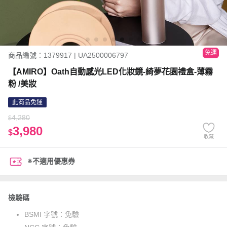
免運
商品編號：1379917 | UA2500006797
【AMIRO】Oath自動感光LED化妝鏡-綺夢花園禮盒-薄霧
粉 /美妝
此商品免運
4,280
$
3,980
$
收藏
※不適用優惠券
檢驗碼
BSMI 字號：
免驗