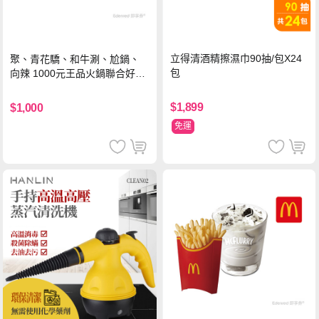
立得清酒精擦濕巾90抽/包X24
聚、青花驕、和牛涮、尬鍋、
包
向辣 1000元王品火鍋聯合好禮
即享券(一次抵用型)
$1,899
$1,000
免運