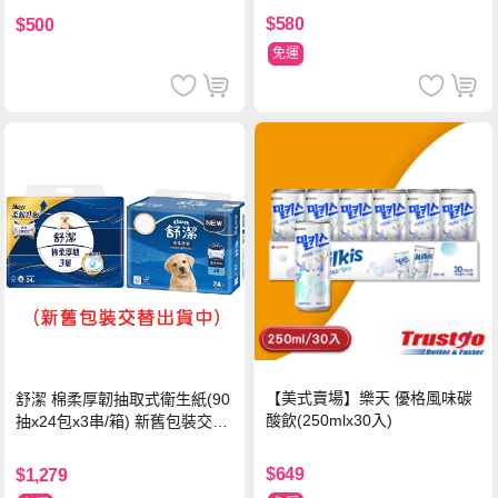
$580
$500
免運
【美式賣場】樂天 優格風味碳
舒潔 棉柔厚韌抽取式衛生紙(90
酸飲(250mlx30入)
抽x24包x3串/箱) 新舊包裝交替
出貨
$649
$1,279