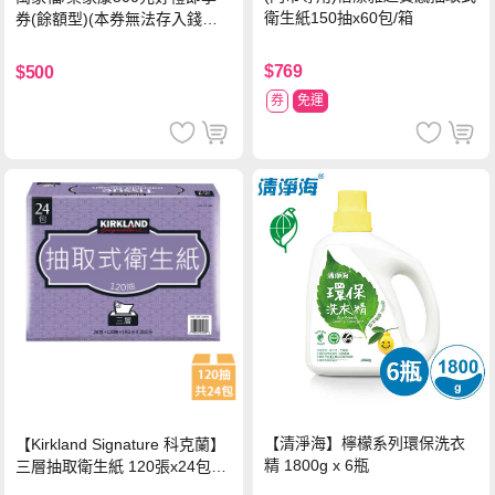
衛生紙150抽x60包/箱
券(餘額型)(本券無法存入錢包
中使用)
$769
$500
券
免運
【清淨海】檸檬系列環保洗衣
【Kirkland Signature 科克蘭】
精 1800g x 6瓶
三層抽取衛生紙 120張x24包x1
串