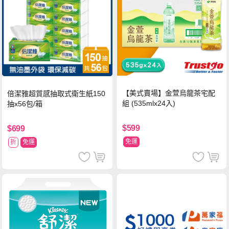
【美式賣場】金萱烏龍茶宅配
倍潔雅超質感抽取式衛生紙150
組 (535mlx24入)
抽x56包/箱
$599
$699
免運
折
免運