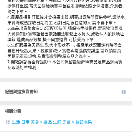
請務必提供商品外箱、託運單、及內容物照片,若有重量問題,請
提供秤重照,當天回傳給購買平台客服,損壞依照比例賠償,介意者
請勿下單。
4.農產品接到訂單後才會採果出貨,網頁出貨時間僅供參考.請以水
果實際成熟採收日期為主.若對日期很在意的人.請不要下單。
5.商品出貨後會有1-2天配送時間,請保持手機暢通,留意物流司機
大哥通知送貨電話若因電話無法聯繫上收貨人,或收件人配送地址
填錯.造成商品毀損,概不同意退貨,可接受再下單。
6.生鮮蔬果為天然生長,大小形狀不一, 視產地狀況而定有時候會
自動升級為大果．粒數會減少.實物與電腦偶有誤差,請以銷售頁
面標示重量規格,及實際收到整箱商品之為主。
7.開箱請記得全程錄影。本公司保留最後解釋商品及商品退換貨
及取消訂單權利。
配送與退換貨需知
相關分類
生活 日用 美食
>
食品 生鮮 即食
>
鮮蔬水果