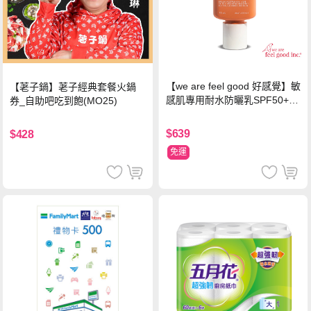
【we are feel good 好感覺】敏
【荖子鍋】荖子經典套餐火鍋
感肌專用耐水防曬乳SPF50+ 7
券_自助吧吃到飽(MO25)
5ml/瓶 X1瓶
$639
$428
免運