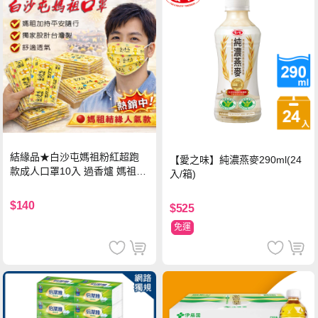
結緣品★白沙屯媽祖粉紅超跑
【愛之味】純濃燕麥290ml(24
款成人口罩10入 過香爐 媽祖加
入/箱)
持
$140
$525
免運