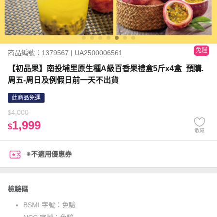
免運
商品編號：1379567 | UA2500006561
【初品果】南投埔里原生種A級百香果禮盒5斤x4盒_預購.
周五-周日及例假日前一天不出貨
此商品免運
4,000
$
1,999
$
收藏
※不適用優惠券
檢驗碼
BSMI 字號：
免驗