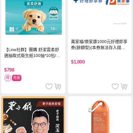
萬家福/樂家康1000元好禮即享
券(餘額型)(本券無法存入錢包
【Line社群】團購 舒潔雲柔舒
中使用)
適抽取式衛生紙100抽*10包/6
串*箱
$1,000
$798
贈
免運