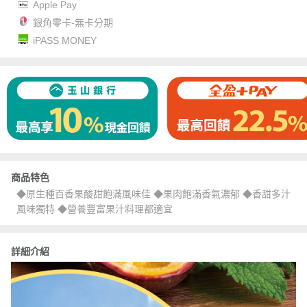
Apple Pay
銀角零卡-無卡分期
iPASS MONEY
商品特色
◆原生種百香果酸甜飽滿風味佳 ◆果肉飽滿香氣濃郁 ◆香甜多汁
風味獨特 ◆營養豐富果汁料理都適宜
詳細介紹