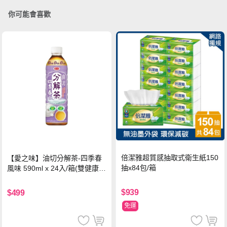
你可能會喜歡
倍潔雅超質感抽取式衛生紙150
【愛之味】油切分解茶-四季春
抽x84包/箱
風味 590ml x 24入/箱(雙健康認
證四季春茶)
$939
$499
免運