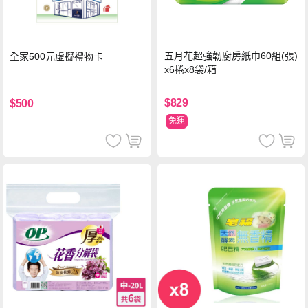
五月花超強韌廚房紙巾60組(張)
全家500元虛擬禮物卡
x6捲x8袋/箱
$829
$500
免運