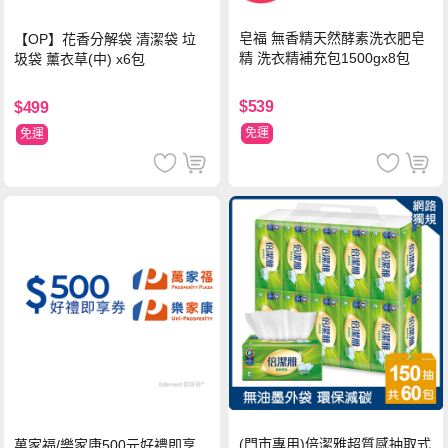
皂福 無香精天然酵素洗衣肥皂
【OP】花香分解袋 清潔袋 垃
精 洗衣精補充包1500gx8包
圾袋 薰衣草(中) x6包
$539
$499
免運
免運
(門市專用)倍潔雅超質感抽取式
萬家福/樂家康500元好禮即享