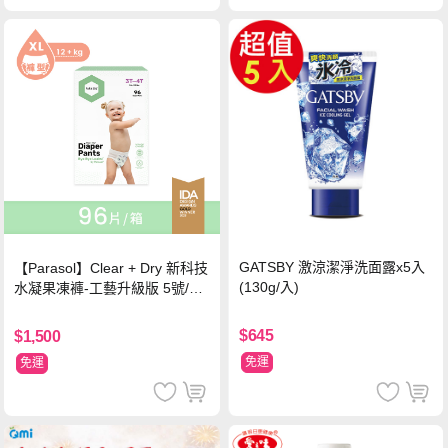
GATSBY 激涼潔淨洗面露x5入
【Parasol】Clear + Dry 新科技
(130g/入)
水凝果凍褲-工藝升級版 5號/XL
超值禮盒組 (96片)
$645
$1,500
免運
免運