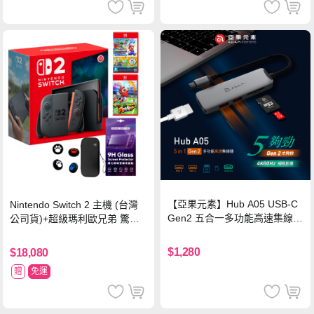
【亞果元素】Hub A05 USB-C
Nintendo Switch 2 主機 (台灣
Gen2 五合一多功能高速集線
公司貨)+超級瑪利歐兄弟 驚奇
器-灰
同遊鈴鈴公園 中文版+瑪利歐網
球 狂熱 中文版
$1,280
$18,080
贈
免運