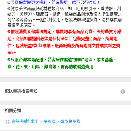
Θ原廠保留變更之權利，若有變更，恕不另行通知！
Θ健康美容商品與耗材種類商品，如：毛孔吸引器、蒸臉器、刮
鬍刀、美體刀、吸塵器、濾網、紙袋商品與涉及個人衛生健康之
商品等等商品。一經拆封使用，恕無法辦理退換貨，請於購買前
審慎需求購買。
Θ依照消費者保護法規定，購買均享有商品到貨七天的鑑賞考慮
期，商品如需退回必須是保持全新且包裝完整 ( 商品、所屬附
件、包裝紙盒/袋 無破壞、廠商紙箱及所有附隨文件或資料之齊
全)。
Θ只限台灣本島配送，若客居住偏遠"鄉鎮"地區，或者基隆、
宜、花、東、山區、離島等，需再酌收偏遠費用。
配送與退換貨需知
相關分類
資訊 遊戲 車用
>
投影機
>
微型投影機