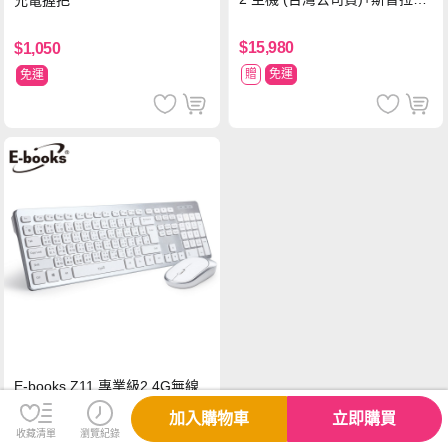
充電握把
塗擊隊 中文版
$15,980
$1,050
贈
免運
免運
E-books Z11 專業級2.4G無線
鍵鼠組
加入購物車
立即購買
收藏清單
瀏覽紀錄