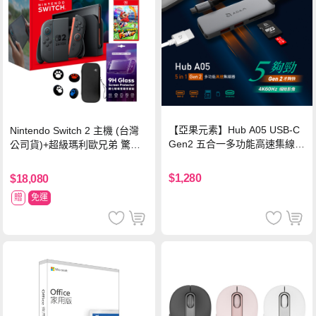
【亞果元素】Hub A05 USB-C
Nintendo Switch 2 主機 (台灣
Gen2 五合一多功能高速集線
公司貨)+超級瑪利歐兄弟 驚奇
器-灰
同遊鈴鈴公園 中文版+瑪利歐網
球 狂熱 中文版
$1,280
$18,080
贈
免運