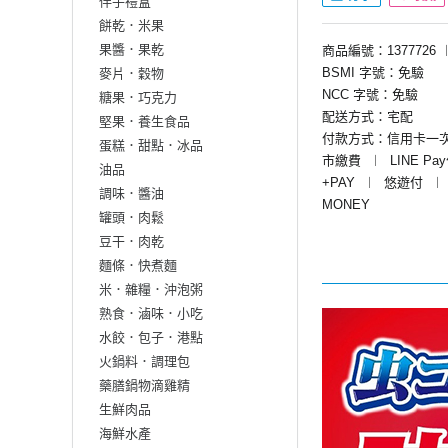
伴手禮盒
餅乾．米果
果醬．果乾
商品編號：1377726
BSMI 字號：免驗
麥片．穀物
NCC 字號：免驗
糖果．巧克力
配送方式：宅配
堅果．養生食品
付款方式：信用卡一
蛋糕．甜點．冰品
市繳費
︱
LINE Pa
油品
+PAY
︱
悠遊付
︱
調味．醬油
MONEY
罐頭．肉鬆
豆干．肉乾
麵條．快煮麵
米．雜糧．沖泡粥
熟食．滷味．小吃
水餃．包子．港點
火鍋料．調理包
藥膳鍋物滴雞精
生鮮肉品
海鮮水產