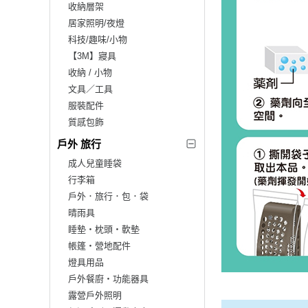
收納層架
居家照明/夜燈
科技/趣味/小物
【3M】寢具
收納 / 小物
文具／工具
服裝配件
質感包飾
戶外 旅行
成人兒童睡袋
行李箱
戶外．旅行．包．袋
晴雨具
睡墊‧枕頭‧軟墊
帳篷‧營地配件
燈具用品
戶外餐廚‧功能器具
露營戶外照明