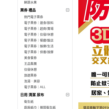
鮮蔬水果
票券 禮品
熱門電子票券
電子票券｜速食/飲料
電子票券｜超商/賣場
電子票券｜住宿/休憩
電子票券｜餐廳/飯店
電子票券｜娛樂/生活
電子票券｜保養/按摩
美食餐券
王品集團
住宿休憩
旅遊票券
泡湯．美容
電子票券｜ALL
日用 清潔 尿布
衛生紙
廚房紙巾｜捲筒衛生紙