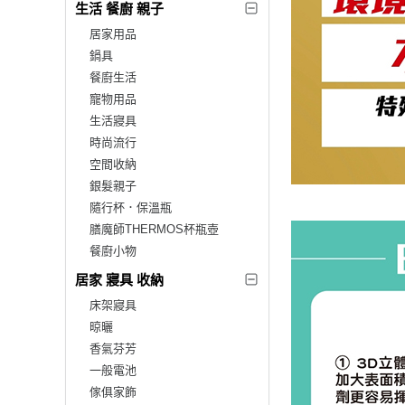
生活 餐廚 親子
居家用品
鍋具
餐廚生活
寵物用品
生活寢具
時尚流行
空間收納
銀髮親子
隨行杯．保溫瓶
膳魔師THERMOS杯瓶壺
餐廚小物
居家 寢具 收納
床架寢具
晾曬
香氣芬芳
一般電池
傢俱家飾