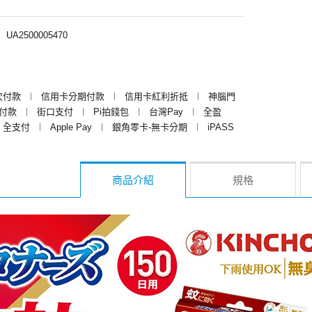
︱
UA2500005470
次付款
︱
信用卡分期付款
︱
信用卡紅利折抵
︱
神腦門
y付款
︱
街口支付
︱
Pi拍錢包
︱
台灣Pay
︱
全盈
全支付
︱
Apple Pay
︱
銀角零卡-無卡分期
︱
iPASS
商品介紹
規格