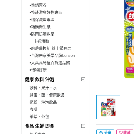
▪︎熱銷票券
▪︎特談激省好物專區
▪︎環保減塑專區
▪︎箱購衛生紙
▪︎防雨防潮救星
一卡通活動
▪︎廚房舊換新 線上鍋具展
▪︎台灣居家美學品牌bonson
▪︎大葉高島屋百貨選品館
▪︎惜物好康
健康 飲料 沖泡
飲料．果汁．水
蜂蜜．醋．健康飲品
奶粉．沖泡飲品
咖啡
茶葉．茶包
食品 生鮮 即食
分享
收藏