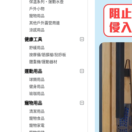
保溫系列‧運動水壺
戶外小物
寵物用品
其他戶外露營周邊
涼感用品
健康工具
舒緩用品
按摩儀/筋膜槍/刮痧板
體重機/運動器材
運動用品
球類用品
健身用品
瑜珈用品
寵物用品
清潔用品
寵物食品
寵物家電