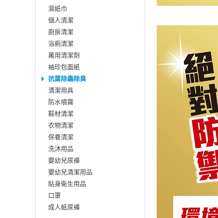
濕紙巾
個人清潔
廚房清潔
浴廁清潔
萬用清潔劑
袖珍包面紙
抗菌除蟲除臭
清潔用具
防水噴霧
鞋材清潔
衣物清潔
保養清潔
洗沐用品
嬰幼兒尿褲
嬰幼兒清潔用品
貼身衛生用品
口罩
成人紙尿褲