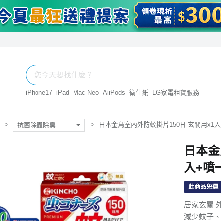
iPhone17
iPad
Mac Neo
AirPods
衛生紙
LG家電租賃服務
日本金鳥室內外防蚊掛片150日 玄關用x1入
抗菌除蟲除臭
日本金
入+噴
此商品免運
居家玄關 
減少蚊子、