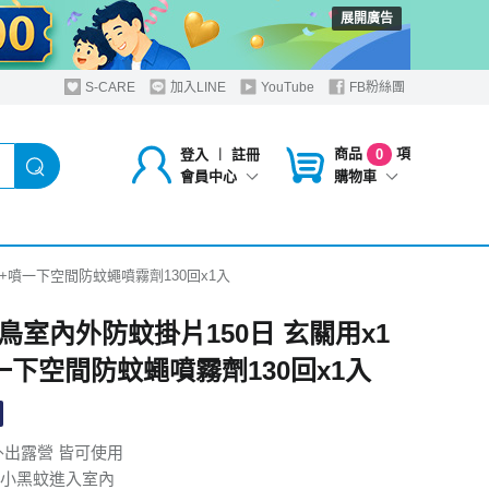
展開廣告
S-CARE
加入LINE
YouTube
FB粉絲團
商品
項
登入
︱
註冊
0
購物車
會員中心
+噴一下空間防蚊蠅噴霧劑130回x1入
鳥室內外防蚊掛片150日 玄關用x1
一下空間防蚊蠅噴霧劑130回x1入
外出露營 皆可使用
小黑蚊進入室內