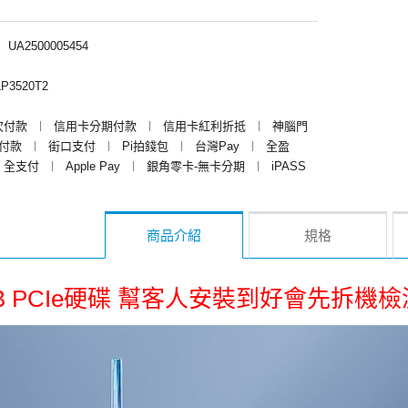
︱
UA2500005454
P3520T2
次付款
︱
信用卡分期付款
︱
信用卡紅利折抵
︱
神腦門
y付款
︱
街口支付
︱
Pi拍錢包
︱
台灣Pay
︱
全盈
全支付
︱
Apple Pay
︱
銀角零卡-無卡分期
︱
iPASS
商品介紹
規格
TB PCIe硬碟 幫客人安裝到好會先拆機