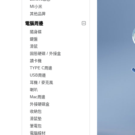
MI小米
其他品牌
電腦周邊
隨身碟
鍵盤
滑鼠
固態硬碟 / 外接盒
讀卡機
TYPE C周邊
USB周邊
耳機 / 麥克風
喇叭
Mac周邊
外接硬碟盒
收納包
滑鼠墊
筆電包
電腦線材