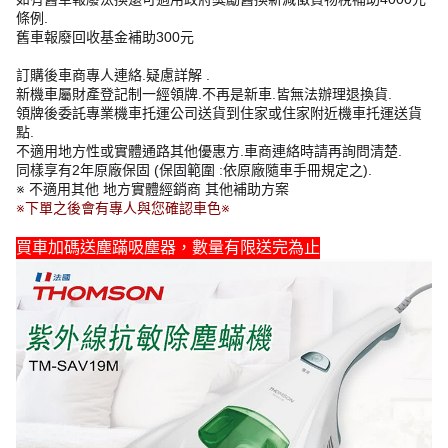
條例.
舊車報廢回收基金補助300元
訂購後車商專人連絡.疑慮詳解 .
新機車屬財產登記制一經領牌.不再是新車.皆無法辦理退換貨.
領牌後委託專業機車托運公司送貨到住家或住家附近機車托運送貨
點.
不適用地方性或實體通路其他優惠方.車商連絡時請再詢問清楚.
同樣享有2年原廠保固 (保固範圍 :依原廠隨車手冊規定之).
※ 不適用其他 地方實體經銷商 其他補助方案
※下單之後會有專人與您確認車色※
買車加碼送塵蹣吸塵器，數量有限送完為止