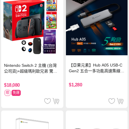
【亞果元素】Hub A05 USB-C
Nintendo Switch 2 主機 (台灣
Gen2 五合一多功能高速集線
公司貨)+超級瑪利歐兄弟 驚奇
器-灰
同遊鈴鈴公園 中文版+瑪利歐網
球 狂熱 中文版
$1,280
$18,080
贈
免運