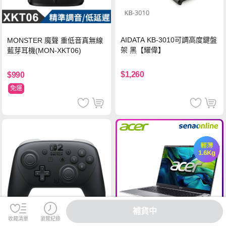
AIDATA KB-3010可調高度鍵盤
MONSTER 魔聲 重低音真無線
架 黑【耀偉】
藍芽耳機(MON-XKT06)
$1,260
$990
免運
補貨中
收藏清單
瀏覽紀錄