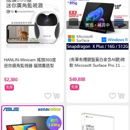
售完，補貨中
(有筆有槽鍵盤蓋白金含AI鍵)微
HANLIN-Minicam 搖頭360度
軟 Microsoft Surface Pro 11 (S
迷你廣角監視器 貓頭鷹造型
napdragon X Plus/16G/512G)
石墨黑
$49,888
$2,380
免運
免運