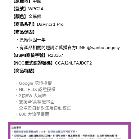
【原產地】
中國
【型號】
WPC24
【顏色】
金屬銀
【商品系列】
DaVinci 1 Pro
【商品保固】
．原廠保固一年
．有產品相關問題請洽萬播官方LINE @wanbo.angecy
【BSMI商檢字號】
R23157
【NCC型式認證號碼】
CCAJ24LPAJD0T2
【商品特點】
．Google 認證授權
．NETFLIX 認證授權
．2顆8W 大喇叭
．支援4K高精緻畫面
．全場景自動對焦及自動校正
．600 大流明畫面