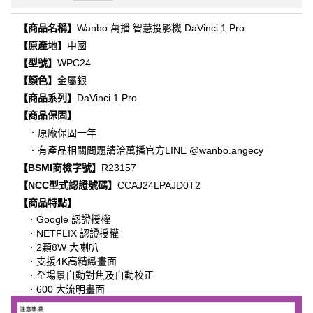
【商品名稱】
Wanbo 萬播 智慧投影機 DaVinci 1 Pro
【原產地】
中國
【型號】
WPC24
【顏色】
金屬銀
【商品系列】
DaVinci 1 Pro
【商品保固】
．原廠保固一年
．有產品相關問題請洽萬播官方LINE @wanbo.angecy
【BSMI商檢字號】
R23157
【NCC型式認證號碼】
CCAJ24LPAJD0T2
【商品特點】
．Google 認證授權
．NETFLIX 認證授權
．2顆8W 大喇叭
．支援4K高精緻畫面
．全場景自動對焦及自動校正
．600 大流明畫面