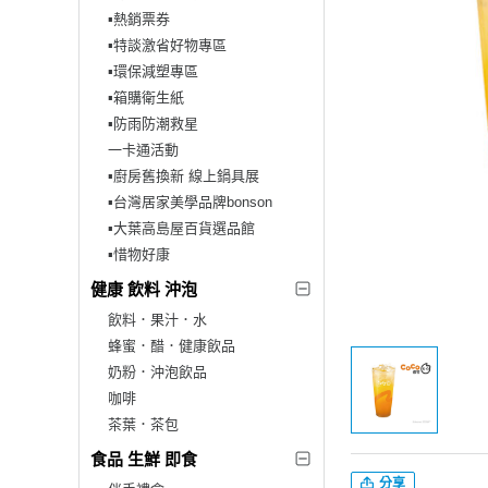
▪︎熱銷票券
▪︎特談激省好物專區
▪︎環保減塑專區
▪︎箱購衛生紙
▪︎防雨防潮救星
一卡通活動
▪︎廚房舊換新 線上鍋具展
▪︎台灣居家美學品牌bonson
▪︎大葉高島屋百貨選品館
▪︎惜物好康
健康 飲料 沖泡
飲料．果汁．水
蜂蜜．醋．健康飲品
奶粉．沖泡飲品
咖啡
茶葉．茶包
食品 生鮮 即食
分享