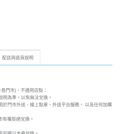
配送與退貨說明
外島門市)，不適用店點：
請依業者現場說明為準，以免無法兌換。
適用於門市外送、線上點單、外送平台服務， 以及任何加購
市有權拒絕兌換。
並告知將以本券兌換。