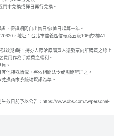
近門市兌換或擇日再行兌換。
保證，保證期間自出售日/儲值日起算一年。
770620，地址：台北市信義區信義路五段106號2樓A1
序號效期)時，持券人應洽原購買人憑發票向所購買之線上
之費用作為手續費之權利。
退貨。
有其他特殊情況，將依相關法令或規範辦理之。
依兌換商家系統端資訊為準。
ttps://www.dbs.com.tw/personal-