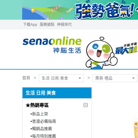
下載App
服務據點
神揚保代
首頁
生活 日用 美食
票券 禮品
生活 日用 美食
★熱銷專區
▪︎新品上架
▪︎普渡必備指南
▪︎暢銷品推薦
▪︎每月特別推薦