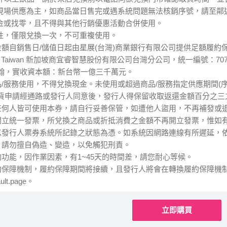
市現場供應為主，如商品當日售完或遇系統問題無法核銷序號，請至鄰
現金或找零，且不得與其他行銷優惠活動合併使用。
一性，僅限兌換一次，不可重複使用。
金額自銷售日/儲值日起由星展(台灣)商業銀行有限公司提供足額履約
ed Taiwan 新加坡商宜睿智慧股份有限公司台灣分公司，統一編號：70
翰，實收資本額：新台幣一億三千萬元。
品/服務使用，不得兌換現金。未使用或超過商品/服務指定供應期間(
貨申請經通路或發行人同意後，發行人得保留收取返還金額百分之三
任何人皆可使用本券，請自行妥善保管，如遭他人盜用，不再補發或
開立統一發票，所兌換之商品或折抵消費之金額不再開立發票，惟如
以發行人票券系統所記錄之狀態為憑。如系統因網路連線有所遲延，
，請勿擅自偽造、變造，以免觸犯刑責。
詢功能，因作業因素，有1~45天的時間差，請您耐心等候。
障機制，履約保障期間將接續，且發行人將會在轉換履約保障機制生效日前予以公告：h
ault.page。
立即購買