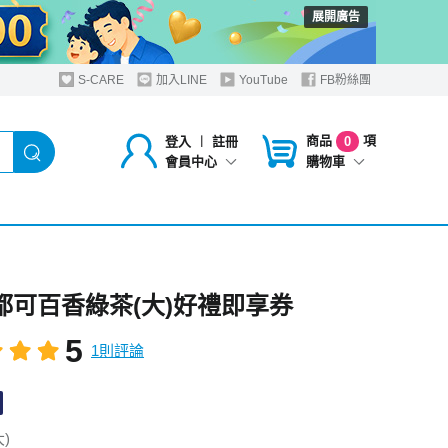
展開廣告
S-CARE
加入LINE
YouTube
FB粉絲團
商品
項
登入
︱
註冊
0
購物車
會員中心
o都可百香綠茶(大)好禮即享券
5
1則評論
)