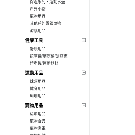
保溫系列‧運動水壺
戶外小物
寵物用品
其他戶外露營周邊
涼感用品
健康工具
舒緩用品
按摩儀/筋膜槍/刮痧板
體重機/運動器材
運動用品
球類用品
健身用品
瑜珈用品
寵物用品
清潔用品
寵物食品
寵物家電