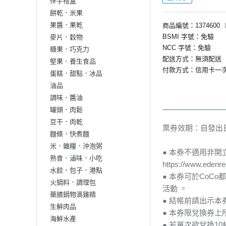
伴手禮盒
餅乾．米果
果醬．果乾
商品編號：1374600
BSMI 字號：免驗
麥片．穀物
NCC 字號：免驗
糖果．巧克力
配送方式：無須配送
堅果．養生食品
付款方式：信用卡一
蛋糕．甜點．冰品
油品
調味．醬油
罐頭．肉鬆
豆干．肉乾
票券效期：自發出
麵條．快煮麵
米．雜糧．沖泡粥
● 本券不適用非開
熟食．滷味．小吃
https://www.
水餃．包子．港點
● 本券可於CoC
火鍋料．調理包
活動 。
藥膳鍋物滴雞精
● 結帳前請出示
生鮮肉品
● 本券限兌換券
海鮮水產
● 若單次欲兌換