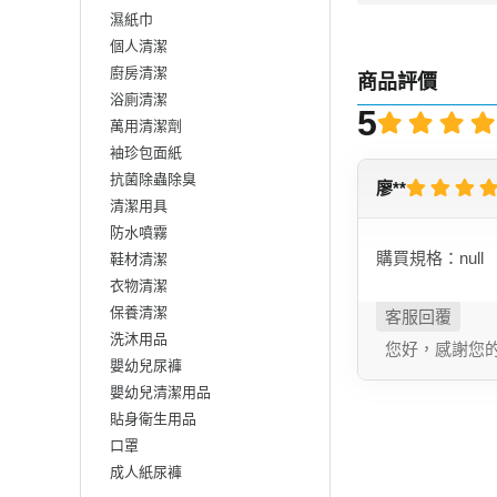
濕紙巾
個人清潔
廚房清潔
商品評價
浴廁清潔
5
萬用清潔劑
袖珍包面紙
抗菌除蟲除臭
廖**
清潔用具
防水噴霧
購買規格：null
鞋材清潔
衣物清潔
保養清潔
洗沐用品
您好，感謝您
嬰幼兒尿褲
嬰幼兒清潔用品
貼身衛生用品
口罩
成人紙尿褲