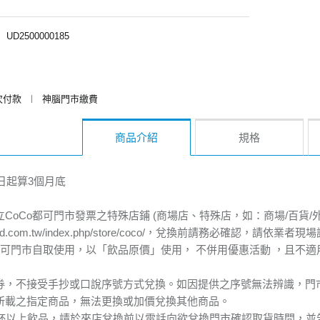
︱
UD2500000185
次付款
︱
神腦門市繳費
商品介紹
規格
日起算3個月底
立CoCo都可門市發票之特殊店鋪 (商場店、特殊店，如：商場/百貨/
edenred.com.tw/index.php/store/coco/，兌換前請務必確認，
o都可門市自取使用，以「飲品原價」使用， 不併用優惠活動 ，且不
本券，不接受手抄或口說序號方式兌換。如因提供之序號無法辨識，門
上所載之指定商品，無法更換或加價兌換其他商品。
10杯以上飲品，請於來店兌換前以電話向欲兌換門市確認取貨時間，