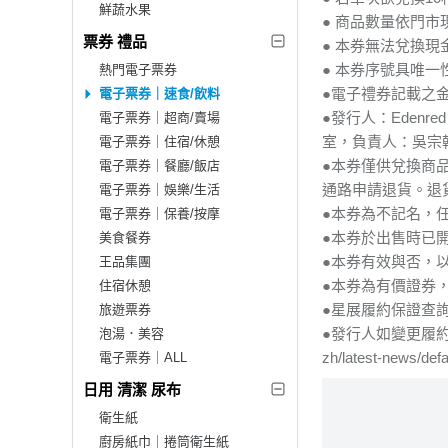
鮮蔬水果
● 商品數量依門
票券 禮品
● 本券無法兌換
● 本券序號具唯
熱門電子票券
●電子禮券記載之
電子票券｜速食/飲料
●發行人：Edenr
電子票券｜超商/賣場
室，負責人：吳宗
電子票券｜住宿/休憩
●本券僅供兌換商
電子票券｜餐廳/飯店
通路申請退貨。退
電子票券｜娛樂/生活
●本券為不記名，
電子票券｜保養/按摩
●本券於出售時已
美食餐券
●本券有效與否，
王品集團
●本券為有價證券
住宿休憩
●星展履約保證查
旅遊票券
●發行人如變更履約保
泡湯．美容
zh/latest-news/def
電子票券｜ALL
日用 清潔 尿布
衛生紙
廚房紙巾｜捲筒衛生紙