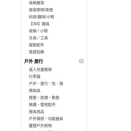
收納層架
居家照明/夜燈
科技/趣味/小物
【3M】寢具
收納 / 小物
文具／工具
服裝配件
質感包飾
戶外 旅行
成人兒童睡袋
行李箱
戶外．旅行．包．袋
晴雨具
睡墊‧枕頭‧軟墊
帳篷‧營地配件
燈具用品
戶外餐廚‧功能器具
露營戶外照明