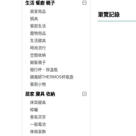
生活 餐廚 親子
居家用品
瀏覽記錄
鍋具
餐廚生活
寵物用品
生活寢具
時尚流行
空間收納
銀髮親子
隨行杯．保溫瓶
膳魔師THERMOS杯瓶壺
餐廚小物
居家 寢具 收納
床架寢具
晾曬
香氣芬芳
一般電池
傢俱家飾