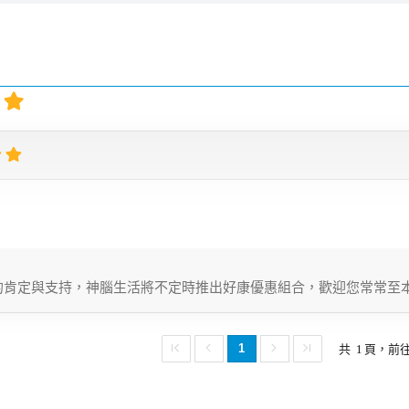
的肯定與支持，神腦生活將不定時推出好康優惠組合，歡迎您常常至
1
共
1
頁，前