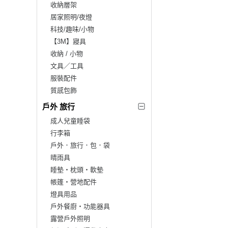
收納層架
居家照明/夜燈
科技/趣味/小物
【3M】寢具
收納 / 小物
文具／工具
服裝配件
質感包飾
戶外 旅行
成人兒童睡袋
行李箱
戶外．旅行．包．袋
晴雨具
睡墊‧枕頭‧軟墊
帳篷‧營地配件
燈具用品
戶外餐廚‧功能器具
露營戶外照明