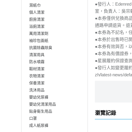
●發行人：Edenr
濕紙巾
室，負責人：吳宗
個人清潔
●本券僅供兌換商
廚房清潔
通路申請退貨。退
浴廁清潔
●本券為不記名，
萬用清潔劑
●本券於出售時已
袖珍包面紙
●本券有效與否，
抗菌除蟲除臭
●本券為有價證券
清潔用具
●星展履約保證查
防水噴霧
●發行人如變更履約保
鞋材清潔
zh/latest-news/def
衣物清潔
保養清潔
洗沐用品
嬰幼兒尿褲
嬰幼兒清潔用品
貼身衛生用品
瀏覽記錄
口罩
成人紙尿褲