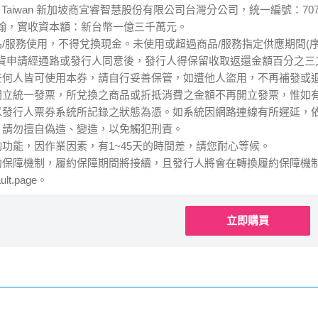
ed Taiwan 新加坡商宜睿智慧股份有限公司台灣分公司，統一編號：70
翰，實收資本額：新台幣一億三千萬元。
品/服務使用，不得兌換現金。未使用或超過商品/服務指定供應期間(
貨申請經通路或發行人同意後，發行人得保留收取返還金額百分之三
任何人皆可使用本券，請自行妥善保管，如遭他人盜用，不再補發或
開立統一發票，所兌換之商品或折抵消費之金額不再開立發票，惟如
以發行人票券系統所記錄之狀態為憑。如系統因網路連線有所遲延，
，請勿擅自偽造、變造，以免觸犯刑責。
詢功能，因作業因素，有1~45天的時間差，請您耐心等候。
障機制，履約保障期間將接續，且發行人將會在轉換履約保障機制生效日前予以公告：h
ault.page。
立即購買