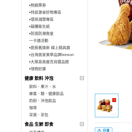
▪︎熱銷票券
▪︎特談激省好物專區
▪︎環保減塑專區
▪︎箱購衛生紙
▪︎防雨防潮救星
一卡通活動
▪︎廚房舊換新 線上鍋具展
▪︎台灣居家美學品牌bonson
▪︎大葉高島屋百貨選品館
▪︎惜物好康
健康 飲料 沖泡
飲料．果汁．水
蜂蜜．醋．健康飲品
奶粉．沖泡飲品
咖啡
茶葉．茶包
食品 生鮮 即食
分享