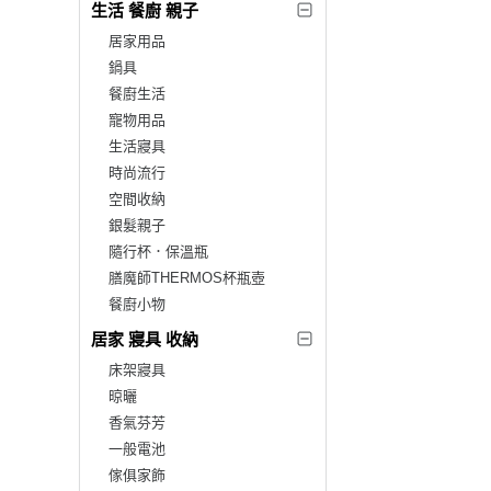
生活 餐廚 親子
居家用品
鍋具
餐廚生活
寵物用品
生活寢具
時尚流行
空間收納
銀髮親子
隨行杯．保溫瓶
膳魔師THERMOS杯瓶壺
餐廚小物
居家 寢具 收納
床架寢具
晾曬
香氣芬芳
一般電池
傢俱家飾