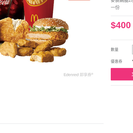
麥脆鷄腿2塊
一份
$400
數量
優惠券