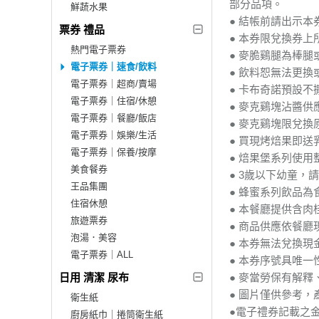
部分品項。
鮮蔬水果
● 結帳前請出示
票券 禮品
● 本券限兌換券
熱門電子票券
● 麥脆鷄腿為棒
電子票券｜速食/飲料
● 飲料恕無法更換
電子票券｜超商/賣場
● 卡布奇諾預設
電子票券｜住宿/休憩
● 麥克鷄塊沾醬供
電子票券｜餐廳/飯店
● 麥克鷄塊限兌
電子票券｜娛樂/生活
● 買現烤焙果即
電子票券｜保養/按摩
● 焙果堡系列使
美食餐券
● 3歲以下幼童，
王品集團
● 蜂蜜系列飲品
住宿休憩
● 本餐廳提供含
旅遊票券
● 商品供應依餐
泡湯．美容
● 本券無法兌換
電子票券｜ALL
● 本券序號具唯
日用 清潔 尿布
● 麥當勞保有解
● 圖片僅供參考
衛生紙
●電子禮券記載之
廚房紙巾｜捲筒衛生紙