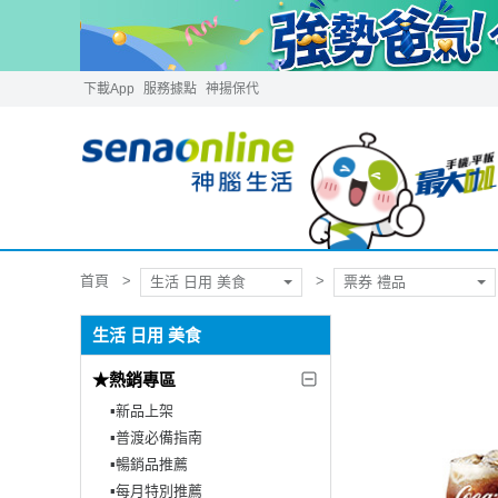
下載App
服務據點
神揚保代
首頁
生活 日用 美食
票券 禮品
生活 日用 美食
★熱銷專區
▪︎新品上架
▪︎普渡必備指南
▪︎暢銷品推薦
▪︎每月特別推薦