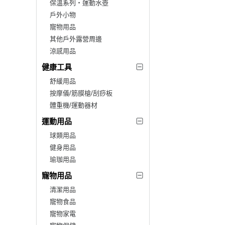
保溫系列‧運動水壺
戶外小物
寵物用品
其他戶外露營周邊
涼感用品
健康工具
舒緩用品
按摩儀/筋膜槍/刮痧板
體重機/運動器材
運動用品
球類用品
健身用品
瑜珈用品
寵物用品
清潔用品
寵物食品
寵物家電