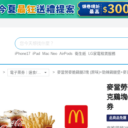
iPhone17
iPad
Mac Neo
AirPods
衛生紙
LG家電租賃服務
麥當勞麥脆鷄腿2塊 (原味)+勁辣鷄腿堡+麥克
電子票券｜速食/飲料
麥當勞
克鷄塊6
券
此商品免運