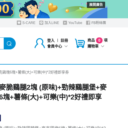
展開廣告
S-CARE
加入LINE
YouTube
FB粉絲團
商品
項
登入
︱
註冊
0
購物車
會員中心
鷄塊6塊+薯條(大)+可樂(中)*2好禮即享券
麥脆鷄腿2塊 (原味)+勁辣鷄腿堡+麥
塊+薯條(大)+可樂(中)*2好禮即享