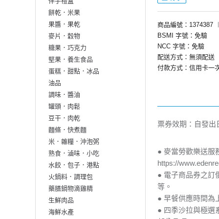
伴手禮盒
餅乾．米果
果醬．果乾
商品編號：1374387
BSMI 字號：免驗
麥片．穀物
NCC 字號：免驗
糖果．巧克力
配送方式：無須配送
堅果．養生食品
付款方式：信用卡一
蛋糕．甜點．冰品
油品
調味．醬油
罐頭．肉鬆
豆干．肉乾
票券效期：自發出
麵條．快煮麵
米．雜糧．沖泡粥
● 麥當勞歡樂送
熟食．滷味．小吃
https://www.edenre
水餃．包子．港點
● 電子商品券之
火鍋料．調理包
等。
藥膳鍋物滴雞精
● 早餐供應時間為
生鮮肉品
● 四季沙拉與極選
海鮮水產