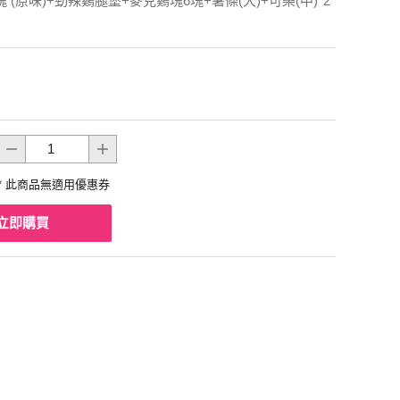
 (原味)+勁辣鷄腿堡+麥克鷄塊6塊+薯條(大)+可樂(中)*2
* 此商品無適用優惠券
立即購買