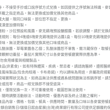
本券，不接受手抄或口說序號方式兌換。如因提供之序號無法辨識，麥
上所載之指定商品，無法更換或加價兌換其他商品。
腿或大腿，限同口味裝，部位恕不指定、更換。
或漢堡加價特製。
不撒粉，沙拉預設和風醬，麥克鷄塊預設醣醋醬，若欲調整，請於兌換
應規則：每份4塊或6塊麥克鷄塊提供沾醬1盒、每份10塊麥克鷄塊提
換原味，無法更換或加價兌換其他口味或商品。
送乳酪抹醬、草莓果醬各乙個；乳酪抹醬恕不單售，需冷藏保存，取餐
用整顆鮮切番茄，番茄片實際尺寸以各麥當勞餐廳實際供應為準。
請勿食用蜂蜜與相關製品。
為食品(非素食)，如有特殊體質、疾病、禁忌者，請諮詢醫師，遵照醫
肉桂風味製品(包含肉桂捲、卡布奇諾)，均以調味為用途，非屬政府
廳現場實際狀況為主，如商品無法供應或遇系統問題無法核銷序號，請
現金或找零，商品一經兌換即不接受退貨。
一性，僅限兌換一次，不可重複使用，截圖恕無法使用。
釋、隨時調整活動辦法、活動時間、優惠內容及終止活動之權利。
，產品內容、價格、包裝、餐具、供應時間、數量及口味以各麥當勞餐
金額自銷售日/儲值日起由星展(台灣)商業銀行有限公司提供足額履約