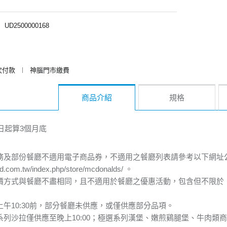
︱
UD2500000168
次付款
︱
神腦門市繳費
商品介紹
規格
日起算3個月底
服務及部份餐廳不適用電子商品券，不適用之餐廳列表請參考以下網址
d.com.tw/index.php/store/mcdonalds/
。
訂價方式與餐廳不盡相同，且不適用於餐廳之優惠活動，包含但不限於
上午10:30前，部分餐廳未供應，或僅供應部分品項。
系列沙拉僅供應至晚上10:00；極選系列漢堡、嫩煎鷄腿堡、牛肉類