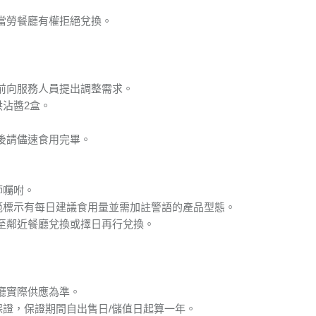
當勞餐廳有權拒絕兌換。
前向服務人員提出調整需求。
供沾醬2盒。
後請儘速食用完畢。
師囑咐。
規範標示有每日建議食用量並需加註警語的產品型態。
至鄰近餐廳兌換或擇日再行兌換。
廳實際供應為準。
保證，保證期間自出售日/儲值日起算一年。