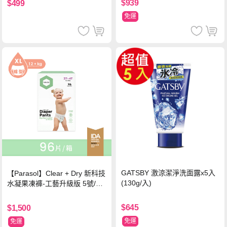
$939
$499
免運
GATSBY 激涼潔淨洗面露x5入
【Parasol】Clear + Dry 新科技
(130g/入)
水凝果凍褲-工藝升級版 5號/XL
超值禮盒組 (96片)
$645
$1,500
免運
免運