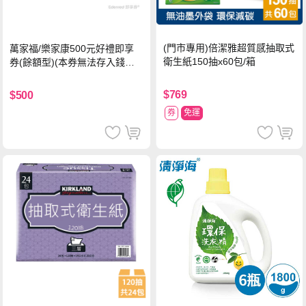
(門市專用)倍潔雅超質感抽取式
萬家福/樂家康500元好禮即享
衛生紙150抽x60包/箱
券(餘額型)(本券無法存入錢包
中使用)
$769
$500
券
免運