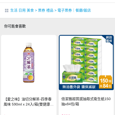
生活 日用 美食
>
票券 禮品
>
電子票券｜餐廳/飯店
你可能會喜歡
倍潔雅超質感抽取式衛生紙150
【愛之味】油切分解茶-四季春
抽x84包/箱
風味 590ml x 24入/箱(雙健康認
證四季春茶)