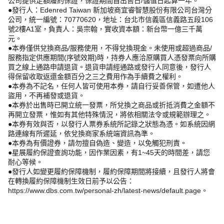
公司提供足額履約保證，保證期間自出售日/儲值日起算一年。
●發行人：Edenred Taiwan 新加坡商宜睿智慧股份有限公司台灣分
公司，統一編號：70770620，地址：台北市信義區信義路五段106
號2樓A1室，負責人：吳宗翰，實收資本額：新台幣一億三千萬
元。
●本券僅供兌換商品/服務使用，不得兌換現金。未使用或超過商品/
服務指定供應期間(序號效期)時，持券人應洽原購買人憑發票向所購
買之線上通路申請退貨。退貨申請經通路或發行人同意後，發行人
得保留收取返還金額百分之三之費用作為手續費之權利。
●本券為不記名，任何人皆可使用本券，請自行妥善保管，如遭他人
盜用，不再補發或退貨。
●本券於出售時已開立統一發票，所兌換之商品或折抵消費之金額不
再開立發票，惟如有其他特殊情況，將依相關法令或規範辦理之。
●本券有效與否，以發行人票券系統所記錄之狀態為憑。如系統因網
路連線有所遲延，依兌換商家系統端資訊為準。
●本券為有價證券，請勿擅自偽造、變造，以免觸犯刑責。
●星展履約保證查詢功能，因作業因素，有1~45天的時間差，請您
耐心等候。
●發行人如變更履約保障機制，履約保障期間將接續，且發行人將會
在轉換履約保障機制生效日前予以公告：
https://www.dbs.com.tw/personal-zh/latest-news/default.page。