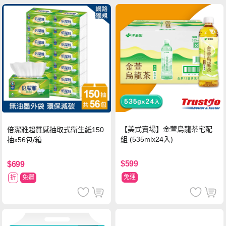
【美式賣場】金萱烏龍茶宅配
倍潔雅超質感抽取式衛生紙150
組 (535mlx24入)
抽x56包/箱
$599
$699
免運
折
免運