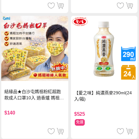
結緣品★白沙屯媽祖粉紅超跑
【愛之味】純濃燕麥290ml(24
款成人口罩10入 過香爐 媽祖加
入/箱)
持
$140
$525
免運