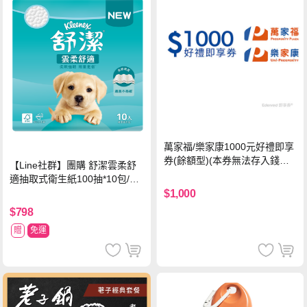
萬家福/樂家康1000元好禮即享
券(餘額型)(本券無法存入錢包
【Line社群】團購 舒潔雲柔舒
中使用)
適抽取式衛生紙100抽*10包/6
串*箱
$1,000
$798
贈
免運