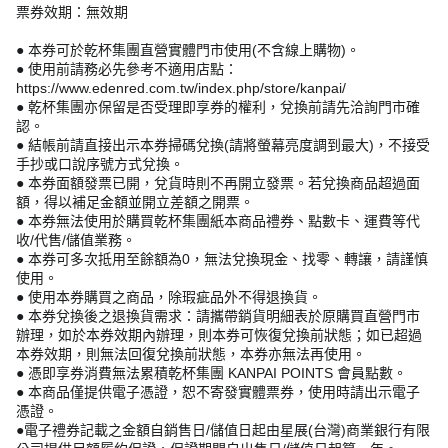
票券效期：無效期
● 本券可於乾杯集團直營實體門市使用(不含線上購物)。
● 使用前請務必先參考不適用店點：
https://www.edenred.com.tw/index.php/store/kanpai/
● 乾杯集團亦保留是否受理即享券的權利，兌換前請先洽詢門市確
認。
● 結帳前請直接出示本券掃碼兌換(請將螢幕亮度調到最大)，不接受
手抄或口說序號方式兌換。
● 本券面額發票已開，兌貨時則不再開立發票。若兌換商品超過面
額，得以補足金額並開立差額之開票。
● 本券無法使用於購買乾杯集團紙本商品禮券、點數卡、運費等代
收/代售/儲值業務。
● 本券可多次抵用至餘額為0，無法兌換現金、找零、轉讓，請謹慎
使用。
● 使用本券購買之商品，除瑕疵品外不得退換貨。
● 本券兌換後之退換貨需求：請攜帶銷貨明細表於原購買直營門市
辦理，如於本券效期內辦理，則本券可恢復兌換前狀態；如已超過
本券效期，則無法回復兌換前狀態，本券亦無法再使用。
● 憑即享券消費無法累積乾杯集團 KANPAI POINTS 會員點數。
● 本商品僅提供電子憑證，恕不寄發實體票券，使用時請出示電子
憑證。
●電子禮券記載之金額自銷售日/儲值日起由星展(台灣)商業銀行有限