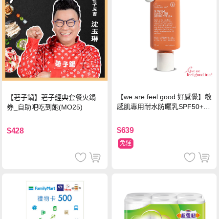
【we are feel good 好感覺】敏
【荖子鍋】荖子經典套餐火鍋
感肌專用耐水防曬乳SPF50+ 7
券_自助吧吃到飽(MO25)
5ml/瓶 X1瓶
$639
$428
免運