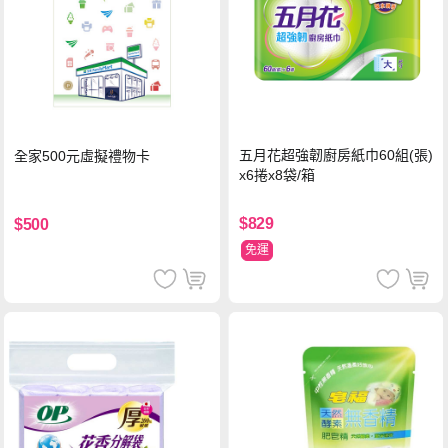
五月花超強韌廚房紙巾60組(張)
全家500元虛擬禮物卡
x6捲x8袋/箱
$829
$500
免運