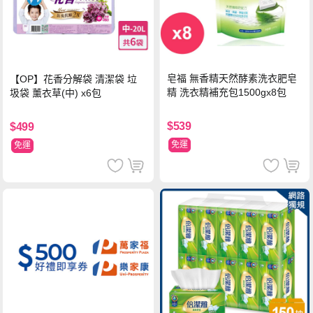
皂福 無香精天然酵素洗衣肥皂
【OP】花香分解袋 清潔袋 垃
精 洗衣精補充包1500gx8包
圾袋 薰衣草(中) x6包
$539
$499
免運
免運