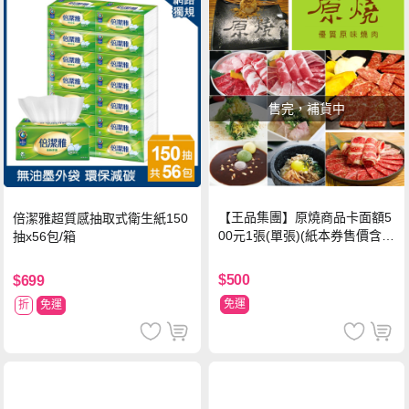
售完，補貨中
【王品集團】原燒商品卡面額5
倍潔雅超質感抽取式衛生紙150
00元1張(單張)(紙本券售價含平
抽x56包/箱
台物流處理費用)
$500
$699
免運
折
免運