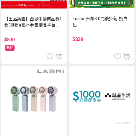
Lestar 升級3.0門後掛勾-奶白
【王品集團】西堤牛排商品券1
色
張(單張)(紙本券售價含平台物
流處理費用)
$329
$800
免運