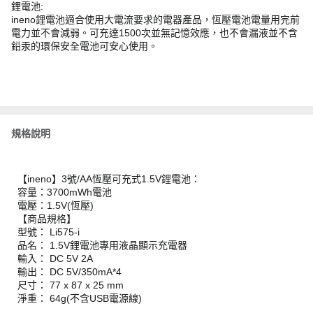
鋰電池:
ineno鋰電池適合使用大電流要求的電器產品，恆壓電池電量用完前
電力並不會減弱。可充達1500次並無記憶效應，也不會漏液並不含
鉛汞的環保安全電池可安心使用。
規格說明
【ineno】3號/AA恆壓可充式1.5V鋰電池：
容量：3700mWh電池
電壓：1.5V(恆壓)
【商品規格】
型號： Li575-i
品名： 1.5V鋰電池專用液晶顯示充電器
輸入： DC 5V 2A
輸出： DC 5V/350mA*4
尺寸： 77 x 87 x 25 mm
淨重： 64g(不含USB電源線)