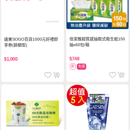
倍潔雅超質感抽取式衛生紙150
遠東SOGO百貨1000元好禮即
抽x60包/箱
享券(餘額型)
$749
$1,000
折
免運