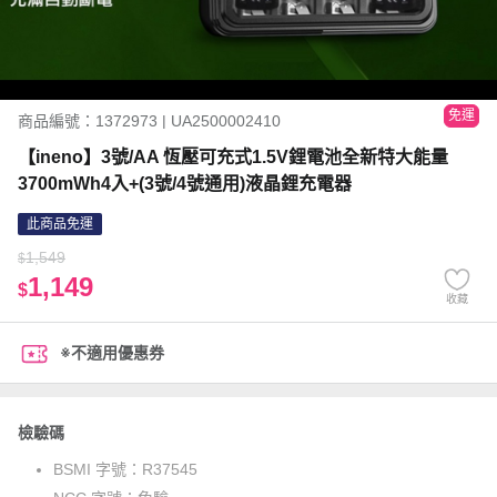
免運
商品編號：1372973 | UA2500002410
【ineno】3號/AA 恆壓可充式1.5V鋰電池全新特大能量
3700mWh4入+(3號/4號通用)液晶鋰充電器
此商品免運
1,549
$
1,149
$
收藏
※不適用優惠券
檢驗碼
BSMI 字號：
R37545