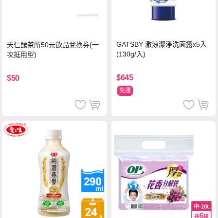
GATSBY 激涼潔淨洗面露x5入
天仁釀茶所50元飲品兌換券(一
(130g/入)
次抵用型)
$645
$50
免運