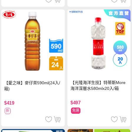
【光隆海洋生技】特蒂斯More
【愛之味】麥仔茶590ml(24入/
海洋深層水580mlx20入/箱
箱)
$497
$419
免運
折