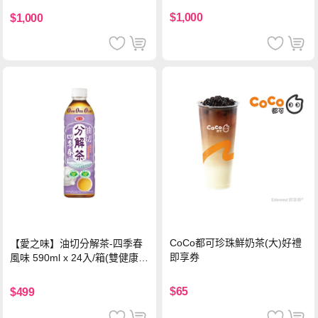
$1,000
$1,000
CoCo都可珍珠鮮奶茶(大)好禮
【愛之味】油切分解茶-四季春
即享券
風味 590ml x 24入/箱(雙健康認
證四季春茶)
$65
$499