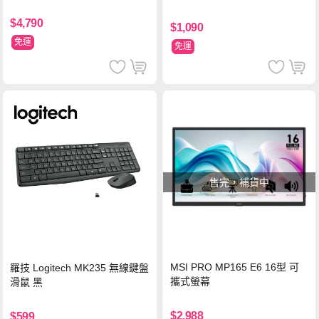
$4,790
$1,090
免運
免運
售完，補貨中
MSI PRO MP165 E6 16型 可
羅技 Logitech MK235 無線鍵盤
攜式螢幕
滑鼠 黑
$2,988
$599