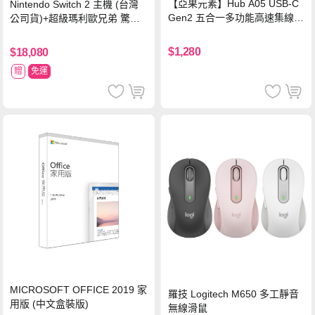
【亞果元素】Hub A05 USB-C
Nintendo Switch 2 主機 (台灣
Gen2 五合一多功能高速集線
公司貨)+超級瑪利歐兄弟 驚奇
器-灰
同遊鈴鈴公園 中文版+瑪利歐網
球 狂熱 中文版
$1,280
$18,080
贈
免運
MICROSOFT OFFICE 2019 家
羅技 Logitech M650 多工靜音
用版 (中文盒裝版)
無線滑鼠