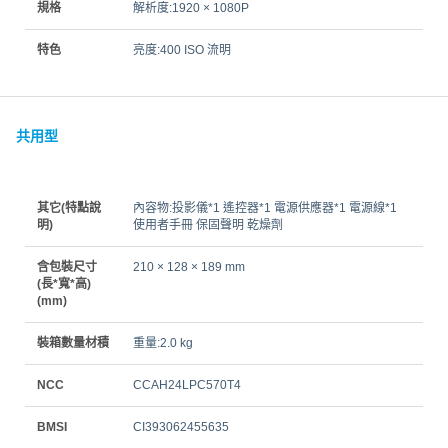
規格
解析度:1920 × 1080P
特色
亮度:400 ISO 流明
共用型
其它(特點說
內容物:投影儀*1 遙控器*1 電源供應器*1 電源線*1
明)
使用者手冊 保固聲明 乾燥劑
含包裝尺寸
210 × 128 × 189 mm
(長*寬*高)
(mm)
裝箱數量材積
重量:2.0 kg
NCC
CCAH24LPC570T4
BMSI
CI393062455635