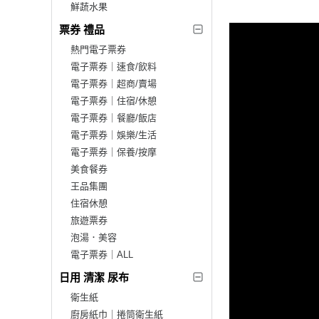
鮮蔬水果
票券 禮品
熱門電子票券
電子票券｜速食/飲料
電子票券｜超商/賣場
電子票券｜住宿/休憩
電子票券｜餐廳/飯店
電子票券｜娛樂/生活
電子票券｜保養/按摩
美食餐券
王品集團
住宿休憩
旅遊票券
泡湯．美容
電子票券｜ALL
日用 清潔 尿布
衛生紙
廚房紙巾｜捲筒衛生紙