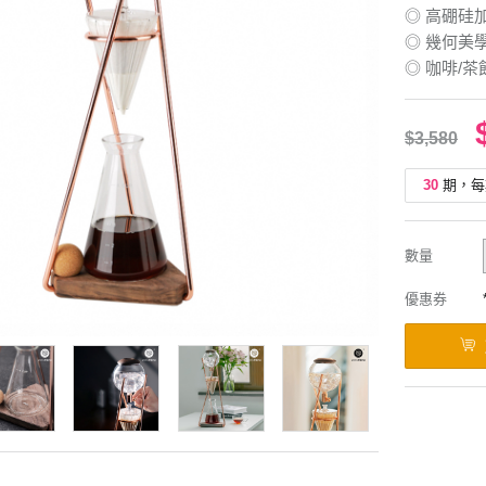
◎ 高硼硅
◎ 幾何美
◎ 咖啡/
$3,580
30
期，每
數量
優惠券