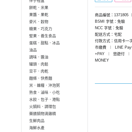
伴手禮盒
餅乾．米果
果醬．果乾
商品編號：1371805
BSMI 字號：免驗
麥片．穀物
NCC 字號：免驗
糖果．巧克力
配送方式：宅配
堅果．養生食品
付款方式：信用卡一
蛋糕．甜點．冰品
市繳費
︱
LINE Pa
油品
+PAY
︱
悠遊付
︱
調味．醬油
MONEY
罐頭．肉鬆
豆干．肉乾
麵條．快煮麵
米．雜糧．沖泡粥
熟食．滷味．小吃
水餃．包子．港點
火鍋料．調理包
藥膳鍋物滴雞精
生鮮肉品
海鮮水產