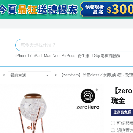
iPhone17
iPad
Mac Neo
AirPods
衛生紙
LG家電租賃服務
【zeroHero】鼎元classic冰滴咖啡壺 - 玫
餐廚生活
【zer
瑰金
此商品免運
◎ 可調節
◎ 胡桃實