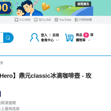
展開廣告
S-CARE
加入LINE
YouTube
FB粉絲團
商品
項
登入
︱
註冊
0
購物車
會員中心
瑰金
oHero】鼎元classic冰滴咖啡壺 - 玫
黃銅滴速閥
木上蓋與底座