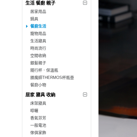
生活 餐廚 親子
居家用品
鍋具
餐廚生活
寵物用品
生活寢具
時尚流行
空間收納
銀髮親子
隨行杯．保溫瓶
膳魔師THERMOS杯瓶壺
餐廚小物
居家 寢具 收納
床架寢具
晾曬
香氣芬芳
一般電池
傢俱家飾