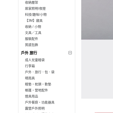
收納層架
居家照明/夜燈
科技/趣味/小物
【3M】寢具
收納 / 小物
文具／工具
服裝配件
質感包飾
戶外 旅行
成人兒童睡袋
行李箱
戶外．旅行．包．袋
晴雨具
睡墊‧枕頭‧軟墊
帳篷‧營地配件
燈具用品
戶外餐廚‧功能器具
露營戶外照明