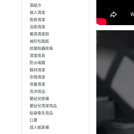
濕紙巾
個人清潔
廚房清潔
浴廁清潔
萬用清潔劑
袖珍包面紙
抗菌除蟲除臭
清潔用具
防水噴霧
鞋材清潔
衣物清潔
保養清潔
洗沐用品
嬰幼兒尿褲
嬰幼兒清潔用品
貼身衛生用品
口罩
成人紙尿褲