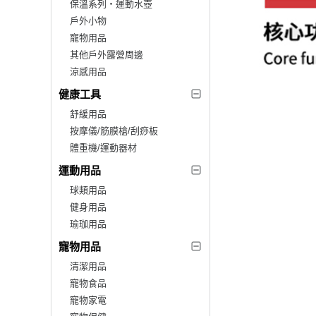
保溫系列‧運動水壺
戶外小物
寵物用品
其他戶外露營周邊
涼感用品
健康工具
舒緩用品
按摩儀/筋膜槍/刮痧板
體重機/運動器材
運動用品
球類用品
健身用品
瑜珈用品
寵物用品
清潔用品
寵物食品
寵物家電