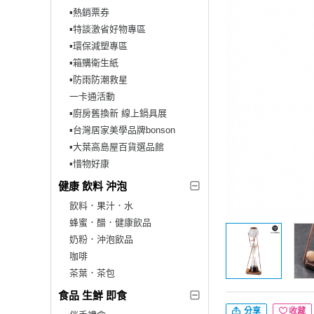
▪︎熱銷票券
▪︎特談激省好物專區
▪︎環保減塑專區
▪︎箱購衛生紙
▪︎防雨防潮救星
一卡通活動
▪︎廚房舊換新 線上鍋具展
▪︎台灣居家美學品牌bonson
▪︎大葉高島屋百貨選品館
▪︎惜物好康
健康 飲料 沖泡
飲料．果汁．水
蜂蜜．醋．健康飲品
奶粉．沖泡飲品
咖啡
茶葉．茶包
食品 生鮮 即食
分享
收藏