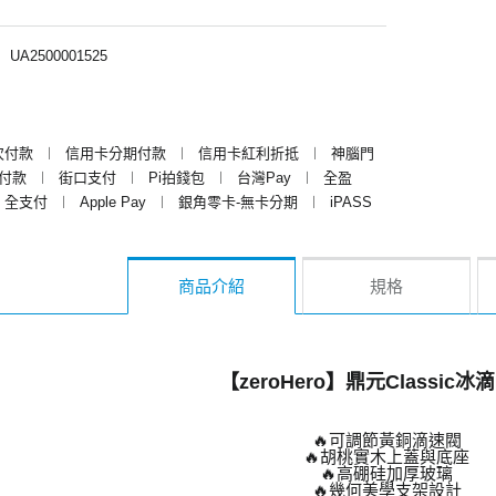
︱
UA2500001525
次付款
︱
信用卡分期付款
︱
信用卡紅利折抵
︱
神腦門
y付款
︱
街口支付
︱
Pi拍錢包
︱
台灣Pay
︱
全盈
全支付
︱
Apple Pay
︱
銀角零卡-無卡分期
︱
iPASS
商品介紹
規格
【zeroHero】鼎元Classic
🔥可調節黃銅滴速閥
🔥胡桃實木上蓋與底座
🔥高硼硅加厚玻璃
🔥幾何美學支架設計