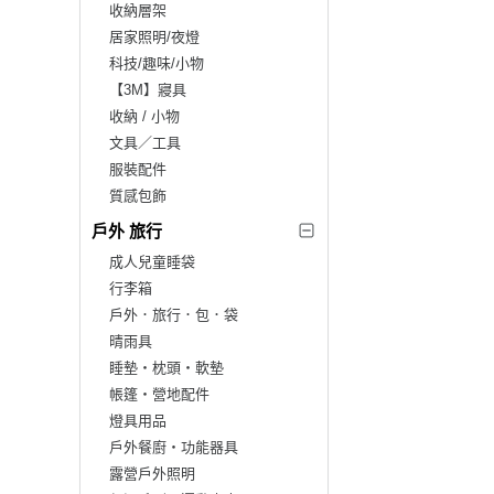
收納層架
居家照明/夜燈
科技/趣味/小物
【3M】寢具
收納 / 小物
文具／工具
服裝配件
質感包飾
戶外 旅行
成人兒童睡袋
行李箱
戶外．旅行．包．袋
晴雨具
睡墊‧枕頭‧軟墊
帳篷‧營地配件
燈具用品
戶外餐廚‧功能器具
露營戶外照明