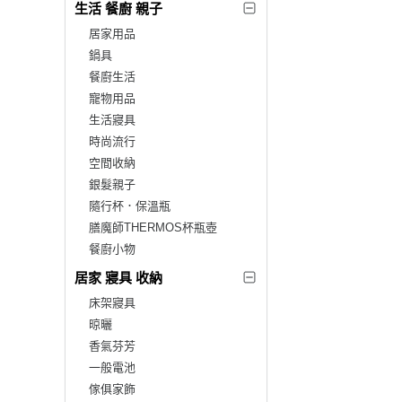
生活 餐廚 親子
居家用品
鍋具
餐廚生活
寵物用品
生活寢具
時尚流行
空間收納
銀髮親子
隨行杯．保溫瓶
膳魔師THERMOS杯瓶壺
餐廚小物
居家 寢具 收納
床架寢具
晾曬
香氣芬芳
一般電池
傢俱家飾