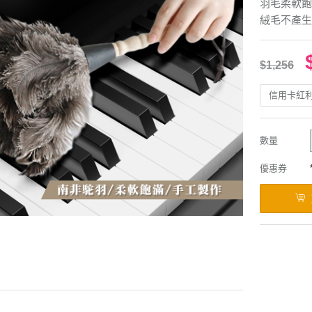
羽毛柔軟飽
絨毛不產生
$1,256
信用卡紅
數量
優惠券