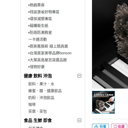
▪︎熱銷票券
▪︎特談激省好物專區
▪︎環保減塑專區
▪︎箱購衛生紙
▪︎防雨防潮救星
一卡通活動
▪︎廚房舊換新 線上鍋具展
▪︎台灣居家美學品牌bonson
▪︎大葉高島屋百貨選品館
▪︎惜物好康
健康 飲料 沖泡
飲料．果汁．水
蜂蜜．醋．健康飲品
奶粉．沖泡飲品
咖啡
茶葉．茶包
食品 生鮮 即食
分享
收藏