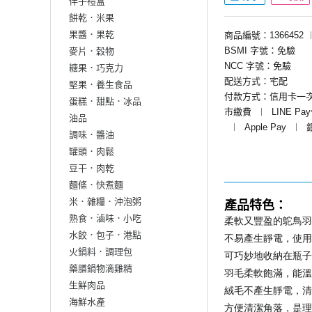
伴手禮盒
餅乾．米果
果醬．果乾
商品編號：1366452
BSMI 字號：免驗
麥片．穀物
NCC 字號：免驗
糖果．巧克力
配送方式：宅配
堅果．養生食品
付款方式：信用卡一
蛋糕．甜點．冰品
市繳費
︱
LINE Pa
油品
︱
Apple Pay
︱
調味．醬油
罐頭．肉鬆
豆干．肉乾
麵條．快煮麵
米．雜糧．沖泡粥
產品特色：
熟食．滷味．小吃
柔軟又豐盈的鴕鳥羽
水餃．包子．港點
不易產生靜電，使用
火鍋料．調理包
可巧妙地收納在瓶子
藥膳鍋物滴雞精
羽毛柔軟飽滿，能溫
生鮮肉品
絨毛不產生靜電，清
海鮮水產
方便清潔角落，是理