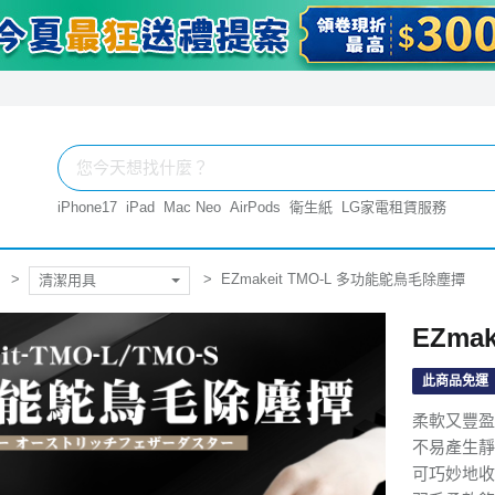
iPhone17
iPad
Mac Neo
AirPods
衛生紙
LG家電租賃服務
EZmakeit TMO-L 多功能鴕鳥毛除塵撢
清潔用具
EZma
此商品免運
柔軟又豐盈
不易產生靜
可巧妙地收