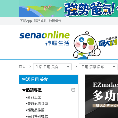
下載App
服務據點
神揚保代
首頁
生活 日用 美食
日用 清潔 尿布
生活 日用 美食
★熱銷專區
▪︎新品上架
▪︎普渡必備指南
▪︎暢銷品推薦
▪︎每月特別推薦