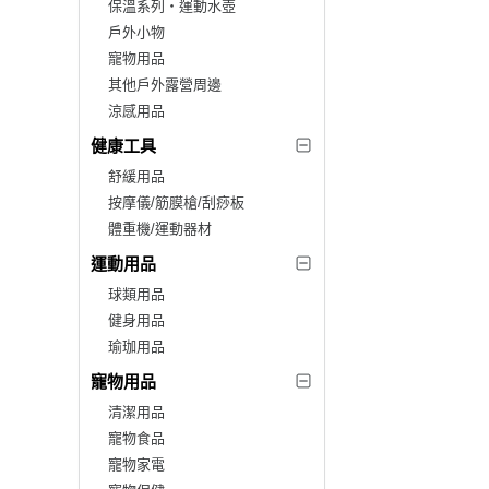
保溫系列‧運動水壺
戶外小物
寵物用品
其他戶外露營周邊
涼感用品
健康工具
舒緩用品
按摩儀/筋膜槍/刮痧板
體重機/運動器材
運動用品
球類用品
健身用品
瑜珈用品
寵物用品
清潔用品
寵物食品
寵物家電