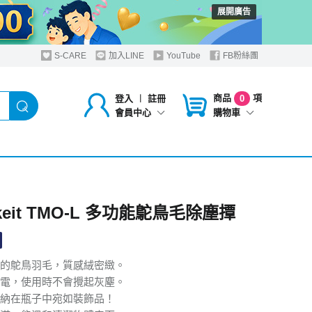
展開廣告
S-CARE
加入LINE
YouTube
FB粉絲團
商品
項
登入
︱
註冊
0
購物車
會員中心
keit TMO-L 多功能鴕鳥毛除塵撢
的鴕鳥羽毛，質感絨密緻。
電，使用時不會攪起灰塵。
納在瓶子中宛如裝飾品！