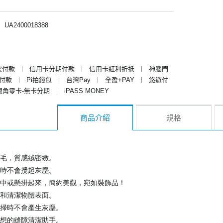
︱
UA2400018388
次付款
︱
信用卡分期付款
︱
信用卡紅利折抵
︱
神腦門
y付款
︱
Pi拍錢包
︱
台灣Pay
︱
全盈+PAY
︱
悠遊付
銀角零卡-無卡分期
︱
iPASS MONEY
商品介紹
規格
毛，質感絨密緻。
時不會攪起灰塵。
中或懸掛起來，簡約美觀，宛如裝飾品！
和清潔物體表面。
掃時不會產生灰塵。
想的縫隙清潔助手。