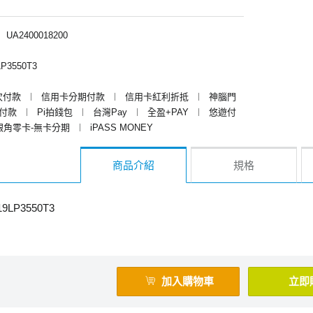
︱
UA2400018200
P3550T3
次付款
︱
信用卡分期付款
︱
信用卡紅利折抵
︱
神腦門
y付款
︱
Pi拍錢包
︱
台灣Pay
︱
全盈+PAY
︱
悠遊付
銀角零卡-無卡分期
︱
iPASS MONEY
商品介紹
規格
LP3550T3
加入購物車
立即