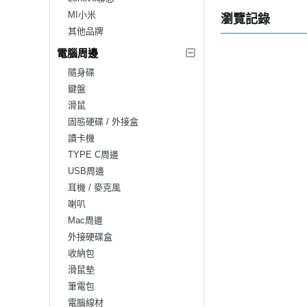
MI小米
瀏覽記錄
其他品牌
電腦周邊
隨身碟
鍵盤
滑鼠
固態硬碟 / 外接盒
讀卡機
TYPE C周邊
USB周邊
耳機 / 麥克風
喇叭
Mac周邊
外接硬碟盒
收納包
滑鼠墊
筆電包
電腦線材