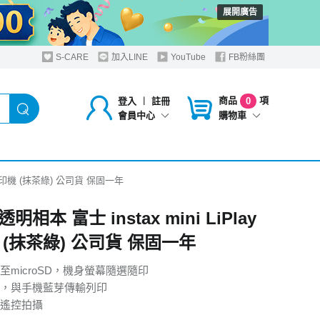
展開廣告
S-CARE
加入LINE
YouTube
FB粉絲團
商品
項
登入
︱
註冊
0
購物車
會員中心
y 相印機 (抹茶綠) 公司貨 保固一年
相本 富士 instax mini LiPlay
 (抹茶綠) 公司貨 保固一年
至microSD，機身螢幕隨選隨印
，與手機藍芽傳輸列印
遙控拍攝