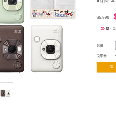
■ 保固:1年
$5,990
30
期，每
數量
優惠券