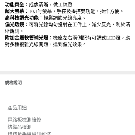
功能齊全
：成像清晰，做工精緻
超大螢幕
：10.1吋螢幕，手控及遙控雙功能，操作方便。
高科技調光功能
：輕鬆調節光線亮度。
偏光透鏡
：可將光線均勻投射在工件上，減少反光，利於清
晰觀測。
附加金屬軟管補光燈
：機座左右兩側配有可調式LED燈，應
對多種複雜光線問題，達到偏光效果。
規格說明
產品用途
電路板檢測維修
紡織品檢測
鐘錶及手機檢測維修