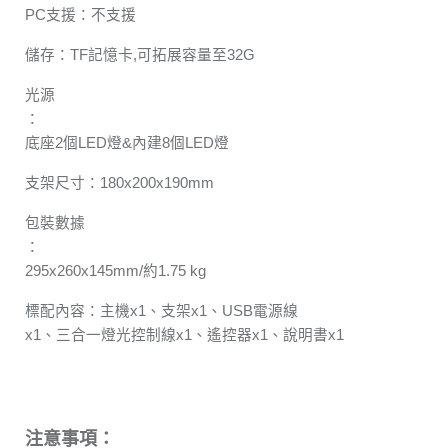
PC支援：不支援
儲存：TF記憶卡,可拓展容量至32G
光源
：
底座2個LED燈&內建8個LED燈
支架尺寸：180x200x190mm
包裝數據
：
295x260x145mm/約1.75 kg
標配內容：主機x1、支架x1、USB電源線
x1、三合一燈光控制線x1、遙控器x1、說明書x1
注意事項：