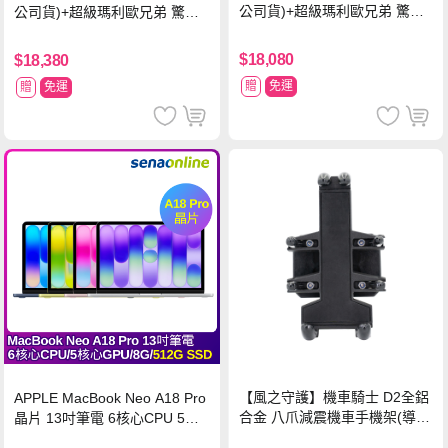
公司貨)+超級瑪利歐兄弟 驚奇
公司貨)+超級瑪利歐兄弟 驚奇
同遊鈴鈴公園 中文版+瑪利歐網
同遊鈴鈴公園 中文版+Pro 控制
球 狂熱 中文版
器
$18,080
$18,380
贈
免運
贈
免運
【風之守護】機車騎士 D2全鋁
APPLE MacBook Neo A18 Pro
合金 八爪減震機車手機架(導航
晶片 13吋筆電 6核心CPU 5核
架 手機支架 外送員必備 機車
心GPU 8G 512G SSD