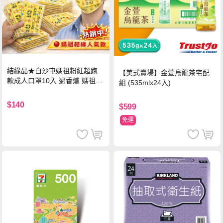
結緣品★白沙屯媽祖粉紅超跑
【美式賣場】金萱烏龍茶宅配
款成人口罩10入 過香爐 媽祖加
組 (535mlx24入)
持
$140
$599
免運