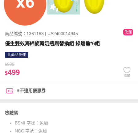
免運
商品編號：1361183 | UA2400014945
優生雙效海綿旋轉奶瓶刷替換組-綠蠵龜*6組
此商品免運
999
$
499
$
收藏
※不適用優惠券
檢驗碼
BSMI 字號：
免驗
NCC 字號：
免驗