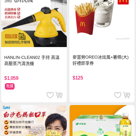
麥當勞OREO冰炫風+薯條(大)
HANLIN-CLEAN02 手持 高溫
好禮即享券
高壓蒸汽清洗機
$125
$1,059
免運