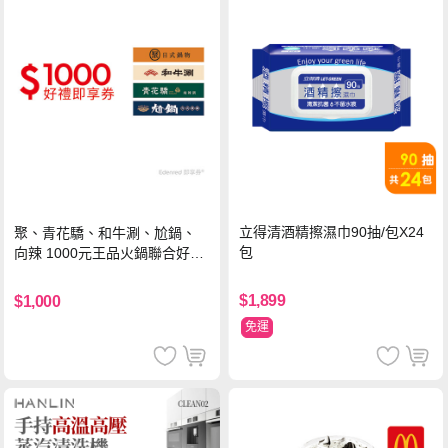
立得清酒精擦濕巾90抽/包X24
聚、青花驕、和牛涮、尬鍋、
包
向辣 1000元王品火鍋聯合好禮
即享券(一次抵用型)
$1,899
$1,000
免運