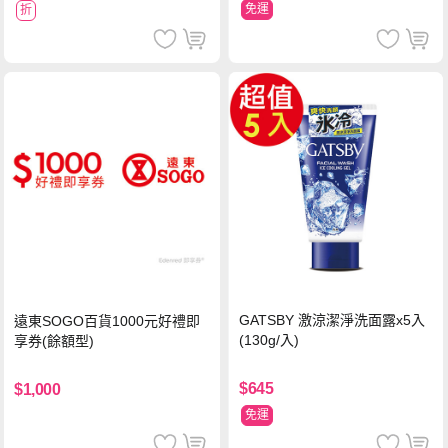
免運
折
GATSBY 激涼潔淨洗面露x5入
遠東SOGO百貨1000元好禮即
(130g/入)
享券(餘額型)
$645
$1,000
免運