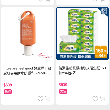
倍潔雅超質感抽取式衛生紙150
【we are feel good 好感覺】敏
抽x84包/箱
感肌專用耐水防曬乳SPF50+ 7
5ml/瓶 X1瓶
$939
$639
免運
免運