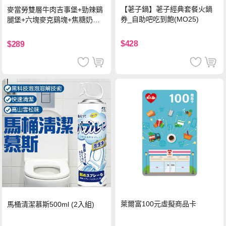
【荖子鍋】荖子經典套餐火鍋
麥當勞雙層牛肉吉事堡+勁辣鷄
券_自助吧吃到飽(MO25)
腿堡+六塊麥克鷄塊+焦糖奶茶
(冰)*2 好禮即享券
$428
$289
萊爾富100元虛擬商品卡
馬桶清潔慕斯500ml (2入組)