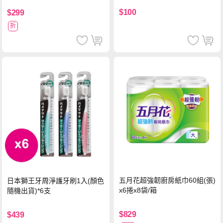
$100
$299
折
五月花超強韌廚房紙巾60組(張)
日本獅王牙周淨護牙刷1入(顏色
x6捲x8袋/箱
隨機出貨)*6支
$829
$439