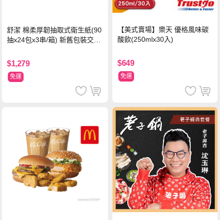
【美式賣場】樂天 優格風味碳
舒潔 棉柔厚韌抽取式衛生紙(90
酸飲(250mlx30入)
抽x24包x3串/箱) 新舊包裝交替
出貨
$649
$1,279
免運
免運