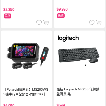
128GB SSD/銀)
$9,990
$2,350
免運
免運
羅技 Logitech MK235 無線鍵
【Polaroid寶麗萊】MS283WG
盤滑鼠 黑
S機車行車記錄器-內附32G卡
(MS279WG升級款 新小蜂鷹)
$599
$6,090