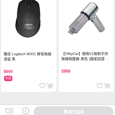
【OMyCar】極吸V1無刷手持
羅技 Logitech M331 靜音無線
無線吸塵器-黑色 (國家認證 一
滑鼠 黑
年保固) 無線吸塵器 無刷電機
吸充吹抽四合一 除塵 抽真空 車
$998
$649
家兩用
免運
賣場已結束