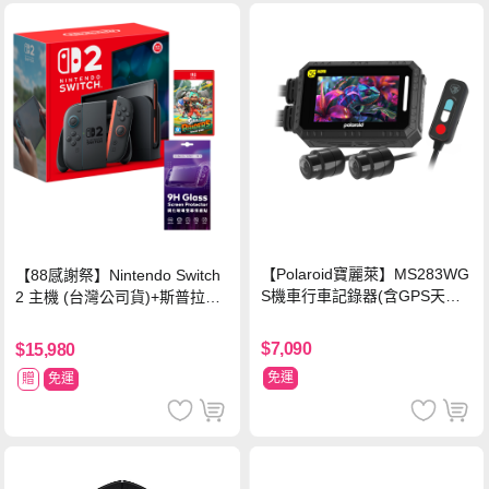
【Polaroid寶麗萊】MS283WG
【88感謝祭】Nintendo Switch
S機車行車記錄器(含GPS天線)-
2 主機 (台灣公司貨)+斯普拉遁
內附32G卡 (MS279WG升級款
塗擊隊 中文版
新小蜂鷹)
$7,090
$15,980
免運
贈
免運