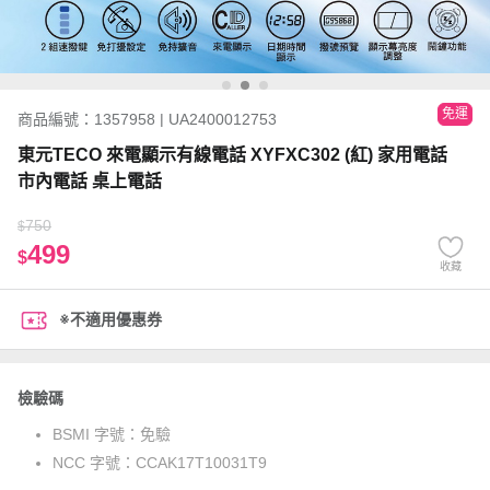
免運
商品編號：1357958 | UA2400012753
東元TECO 來電顯示有線電話 XYFXC302 (紅) 家用電話
市內電話 桌上電話
750
$
499
$
收藏
※不適用優惠券
檢驗碼
BSMI 字號：
免驗
NCC 字號：
CCAK17T10031T9