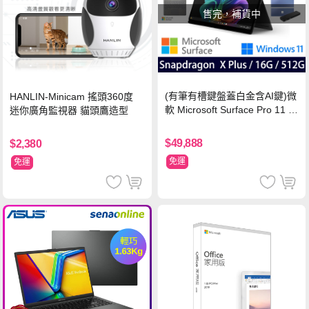
售完，補貨中
(有筆有槽鍵盤蓋白金含AI鍵)微
HANLIN-Minicam 搖頭360度
軟 Microsoft Surface Pro 11 (S
迷你廣角監視器 貓頭鷹造型
napdragon X Plus/16G/512G)
石墨黑
$49,888
$2,380
免運
免運