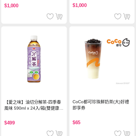
$1,000
$1,000
CoCo都可珍珠鮮奶茶(大)好禮
【愛之味】油切分解茶-四季春
即享券
風味 590ml x 24入/箱(雙健康認
證四季春茶)
$65
$499