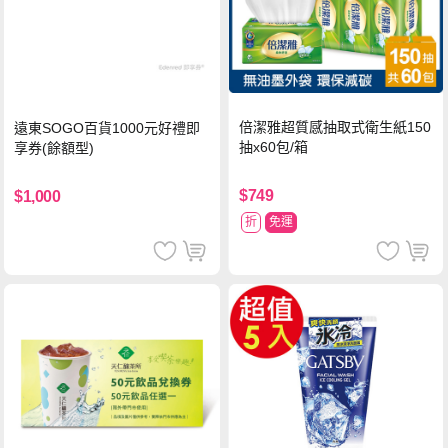
倍潔雅超質感抽取式衛生紙150
遠東SOGO百貨1000元好禮即
抽x60包/箱
享券(餘額型)
$749
$1,000
折
免運