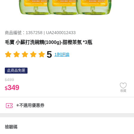
商品編號：1357258 | UA2400012433
毛寶 小蘇打洗碗精(1000g)-甜橙茶氛 *3瓶
5
1則評論
此商品免運
499
$
349
$
收藏
※不適用優惠券
檢驗碼