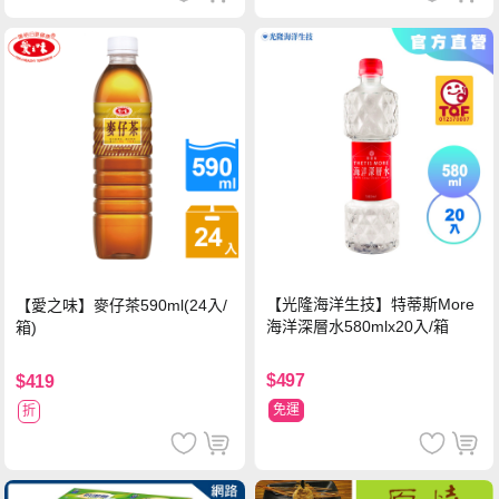
【光隆海洋生技】特蒂斯More
【愛之味】麥仔茶590ml(24入/
海洋深層水580mlx20入/箱
箱)
$497
$419
免運
折