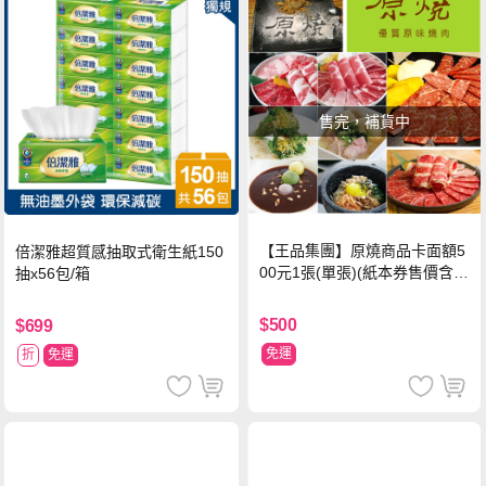
售完，補貨中
【王品集團】原燒商品卡面額5
倍潔雅超質感抽取式衛生紙150
00元1張(單張)(紙本券售價含平
抽x56包/箱
台物流處理費用)
$500
$699
免運
折
免運