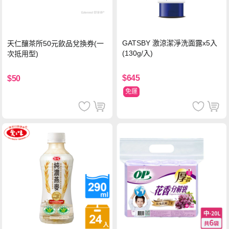
GATSBY 激涼潔淨洗面露x5入
天仁釀茶所50元飲品兌換券(一
(130g/入)
次抵用型)
$645
$50
免運