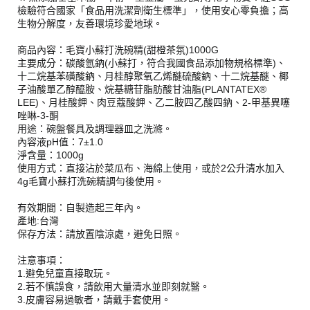
檢驗符合國家「食品用洗潔劑衛生標準」，使用安心零負擔；高
生物分解度，友善環境珍愛地球。
商品內容：毛寶小蘇打洗碗精(甜橙茶氛)1000G
主要成分：碳酸氫鈉(小蘇打，符合我國食品添加物規格標準)、
十二烷基苯磺酸鈉、月桂醇聚氧乙烯醚硫酸鈉、十二烷基醚、椰
子油酸單乙醇醯胺、烷基糖苷脂肪酸甘油脂(PLANTATEX®
LEE)、月桂酸鉀、肉豆蔻酸鉀、乙二胺四乙酸四鈉、2-甲基異噻
唑啉-3-酮
用途：碗盤餐具及調理器皿之洗滌。
內容液pH值：7±1.0
淨含量：1000g
使用方式：直接沾於菜瓜布、海綿上使用，或於2公升清水加入
4g毛寶小蘇打洗碗精調勻後使用。
有效期間：自製造起三年內。
產地:台灣
保存方法：請放置陰涼處，避免日照。
注意事項：
1.避免兒童直接取玩。
2.若不慎誤食，請飲用大量清水並即刻就醫。
3.皮膚容易過敏者，請戴手套使用。