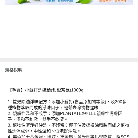
規格說明
【毛寶】小蘇打洗碗精(甜橙茶氛)1000g
1. 雙效除油淨味配方：添加小蘇打(食品添加物等級)，及200多
種植物萃取而成的淨味因子，輕鬆去除食物腥味。
2. 親膚性溫和不咬手：添加PLANTATEX® LLE親膚性潤膚因
子，溫和不刺激，雙手不乾澀。
3. 植物性潔淨好沖洗、不殘留：椰子油及棕櫚油精製而成之植物
性洗淨成分，中性溫和、低泡好沖洗。
4. 無添加壬基苯酚、甲醇、重金屬、螢光劑等化學物質：經SGS