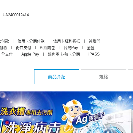
︱
UA2400012414
次付款
︱
信用卡分期付款
︱
信用卡紅利折抵
︱
神腦門
y付款
︱
街口支付
︱
Pi拍錢包
︱
台灣Pay
︱
全盈
全支付
︱
Apple Pay
︱
銀角零卡-無卡分期
︱
iPASS
商品介紹
規格