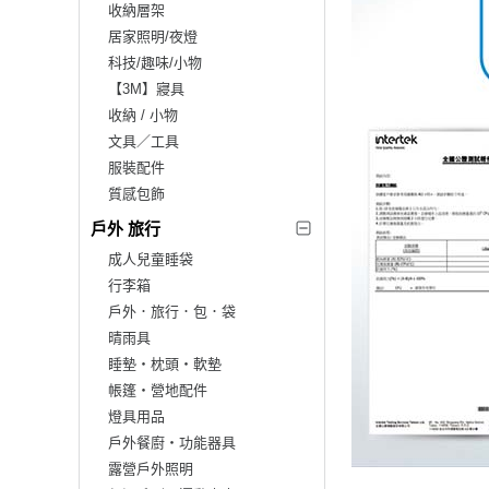
收納層架
居家照明/夜燈
科技/趣味/小物
【3M】寢具
收納 / 小物
文具／工具
服裝配件
質感包飾
戶外 旅行
成人兒童睡袋
行李箱
戶外．旅行．包．袋
晴雨具
睡墊‧枕頭‧軟墊
帳篷‧營地配件
燈具用品
戶外餐廚‧功能器具
露營戶外照明