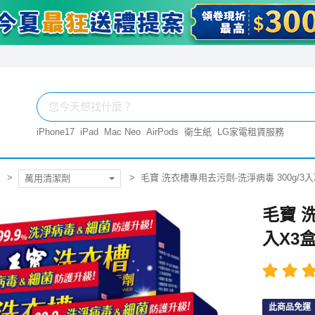
iPhone17
iPad
Mac Neo
AirPods
衛生紙
LG家電租賃服務
毛寶 洗衣槽專用去污劑-洗淨病毒 300g/3入
萬用清潔劑
毛寶 
入X3
此商品免運