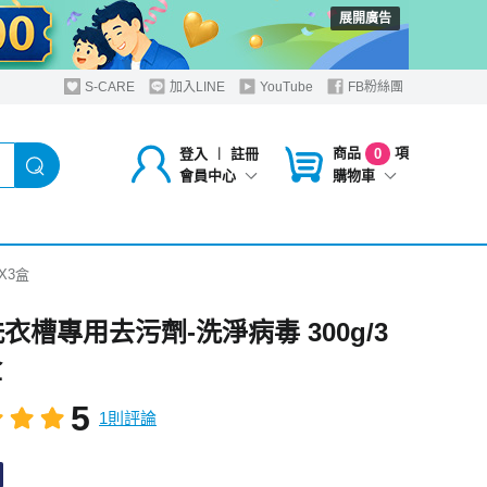
展開廣告
S-CARE
加入LINE
YouTube
FB粉絲團
商品
項
登入
︱
註冊
0
購物車
會員中心
X3盒
洗衣槽專用去污劑-洗淨病毒 300g/3
盒
5
1則評論