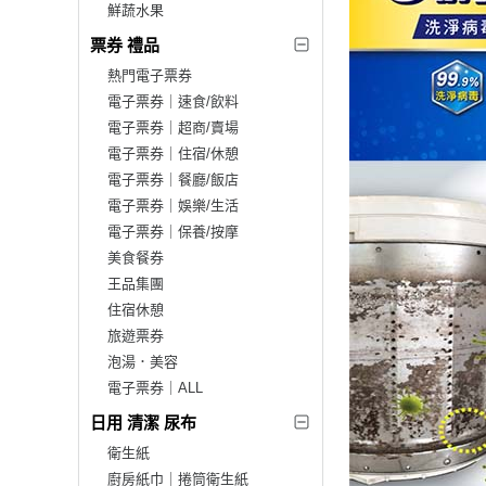
鮮蔬水果
票券 禮品
熱門電子票券
電子票券｜速食/飲料
電子票券｜超商/賣場
電子票券｜住宿/休憩
電子票券｜餐廳/飯店
電子票券｜娛樂/生活
電子票券｜保養/按摩
美食餐券
王品集團
住宿休憩
旅遊票券
泡湯．美容
電子票券｜ALL
日用 清潔 尿布
衛生紙
廚房紙巾｜捲筒衛生紙