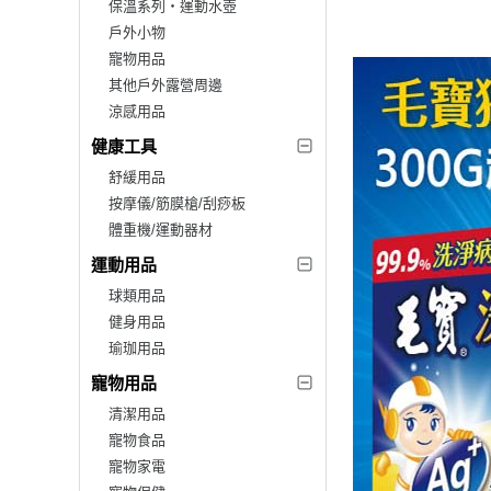
保溫系列‧運動水壺
戶外小物
寵物用品
其他戶外露營周邊
涼感用品
健康工具
舒緩用品
按摩儀/筋膜槍/刮痧板
體重機/運動器材
運動用品
球類用品
健身用品
瑜珈用品
寵物用品
清潔用品
寵物食品
寵物家電