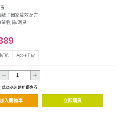
毒
銀離子獨家雙效配方
菌/防黴/消臭
389
利折抵
Apple Pay
* 此商品無適用優惠券
加入購物車
立即購買