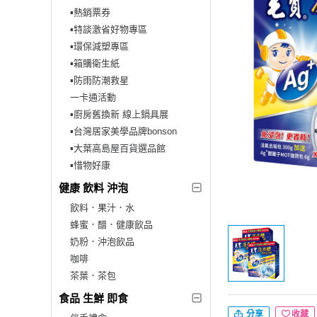
▪︎熱銷票券
▪︎特談激省好物專區
▪︎環保減塑專區
▪︎箱購衛生紙
▪︎防雨防潮救星
一卡通活動
▪︎廚房舊換新 線上鍋具展
▪︎台灣居家美學品牌bonson
▪︎大葉高島屋百貨選品館
▪︎惜物好康
健康 飲料 沖泡
飲料．果汁．水
蜂蜜．醋．健康飲品
奶粉．沖泡飲品
咖啡
茶葉．茶包
食品 生鮮 即食
分享
收藏