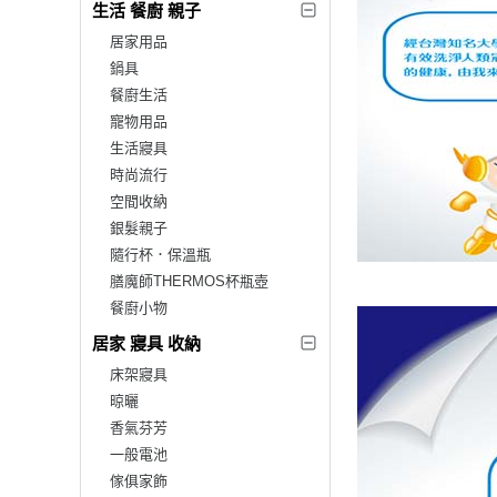
生活 餐廚 親子
居家用品
鍋具
餐廚生活
寵物用品
生活寢具
時尚流行
空間收納
銀髮親子
隨行杯．保溫瓶
膳魔師THERMOS杯瓶壺
餐廚小物
居家 寢具 收納
床架寢具
晾曬
香氣芬芳
一般電池
傢俱家飾