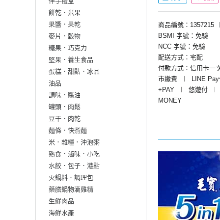
伴手禮盒
餅乾．米果
果醬．果乾
商品編號：1357215
BSMI 字號：免驗
麥片．穀物
NCC 字號：免驗
糖果．巧克力
配送方式：宅配
堅果．養生食品
付款方式：信用卡一
蛋糕．甜點．冰品
市繳費
︱
LINE Pa
油品
+PAY
︱
悠遊付
︱
調味．醬油
MONEY
罐頭．肉鬆
豆干．肉乾
麵條．快煮麵
米．雜糧．沖泡粥
熟食．滷味．小吃
水餃．包子．港點
火鍋料．調理包
藥膳鍋物滴雞精
生鮮肉品
海鮮水產