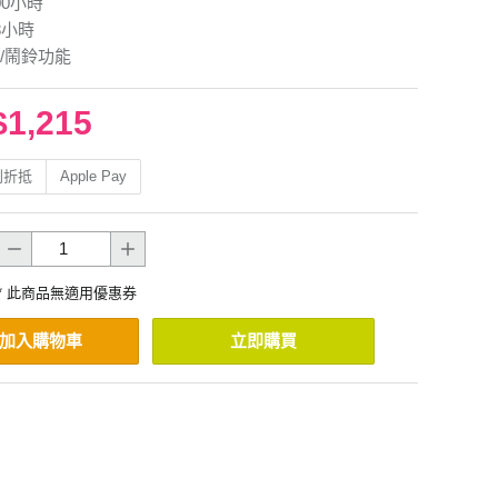
00小時
8小時
/鬧鈴功能
$1,215
利折抵
Apple Pay
* 此商品無適用優惠券
加入購物車
立即購買