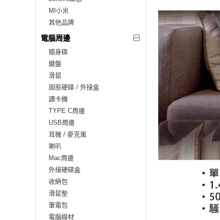
MI小米
其他品牌
電腦周邊
隨身碟
鍵盤
滑鼠
固態硬碟 / 外接盒
讀卡機
TYPE C周邊
USB周邊
耳機 / 麥克風
喇叭
Mac周邊
外接硬碟盒
收納包
滑鼠墊
筆電包
電腦線材