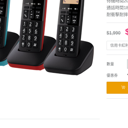
待機時間2
通話時間1
耐衝擊耐摔
$1,990
信用卡紅
數量
優惠券