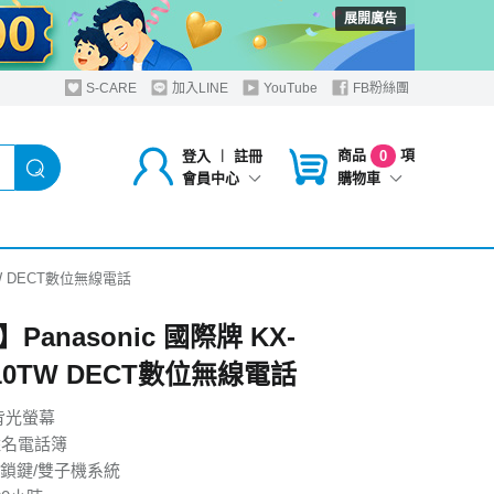
展開廣告
S-CARE
加入LINE
YouTube
FB粉絲團
商品
項
登入
︱
註冊
0
購物車
會員中心
TW DECT數位無線電話
Panasonic 國際牌 KX-
10TW DECT數位無線電話
D背光螢幕
姓名電話簿
鎖鍵/雙子機系統