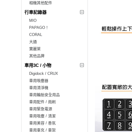
相機其他配件
行車記錄器
MIO
PAPAGO！
CORAL
大通
寶麗萊
其他品牌
車用3C / 小物
Digidock / CRUX
車用吸塵器
車用清淨機
車用輪胎安全用品
車用配件 / 雨刷
車用緊急電源
車用吸塵 / 清潔
車用美容 / 香氛
車用車充 / 車架