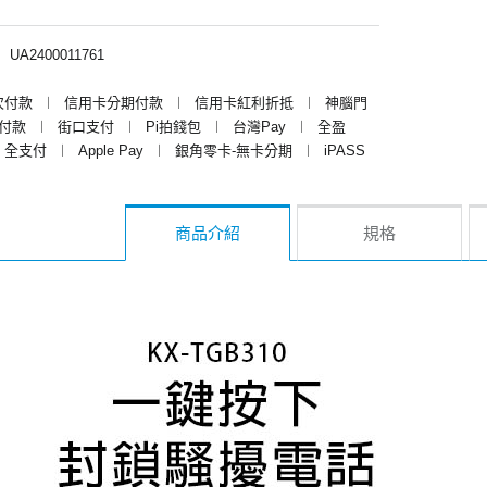
︱
UA2400011761
次付款
︱
信用卡分期付款
︱
信用卡紅利折抵
︱
神腦門
y付款
︱
街口支付
︱
Pi拍錢包
︱
台灣Pay
︱
全盈
全支付
︱
Apple Pay
︱
銀角零卡-無卡分期
︱
iPASS
商品介紹
規格