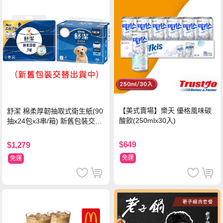
【美式賣場】樂天 優格風味碳
舒潔 棉柔厚韌抽取式衛生紙(90
酸飲(250mlx30入)
抽x24包x3串/箱) 新舊包裝交替
出貨
$649
$1,279
免運
免運