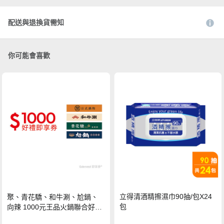
配送與退換貨需知
你可能會喜歡
立得清酒精擦濕巾90抽/包X24
聚、青花驕、和牛涮、尬鍋、
包
向辣 1000元王品火鍋聯合好禮
即享券(一次抵用型)