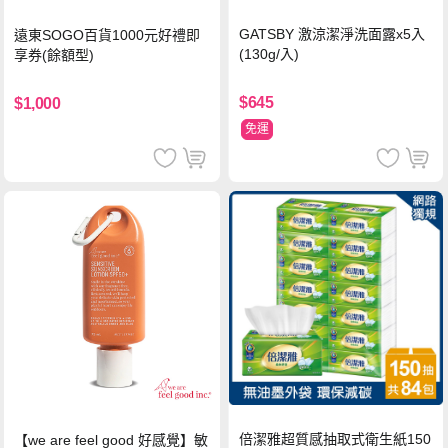
GATSBY 激涼潔淨洗面露x5入
遠東SOGO百貨1000元好禮即
(130g/入)
享券(餘額型)
$645
$1,000
免運
倍潔雅超質感抽取式衛生紙150
【we are feel good 好感覺】敏