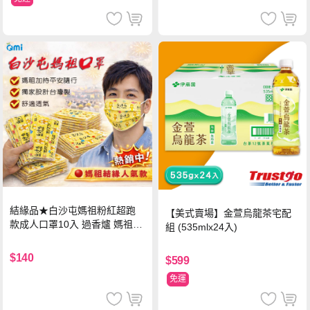
結緣品★白沙屯媽祖粉紅超跑
【美式賣場】金萱烏龍茶宅配
款成人口罩10入 過香爐 媽祖加
組 (535mlx24入)
持
$140
$599
免運