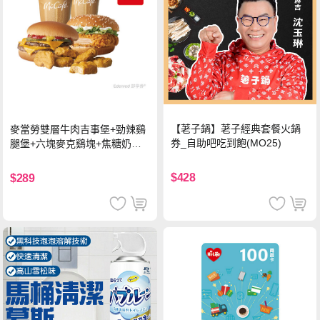
【荖子鍋】荖子經典套餐火鍋
麥當勞雙層牛肉吉事堡+勁辣鷄
券_自助吧吃到飽(MO25)
腿堡+六塊麥克鷄塊+焦糖奶茶
(冰)*2 好禮即享券
$428
$289