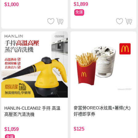
$1,899
$1,000
免運
麥當勞OREO冰炫風+薯條(大)
HANLIN-CLEAN02 手持 高溫
好禮即享券
高壓蒸汽清洗機
$125
$1,059
免運