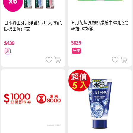
五月花超強韌廚房紙巾60組(張)
日本獅王牙周淨護牙刷1入(顏色
x6捲x8袋/箱
隨機出貨)*6支
$829
$439
免運
折