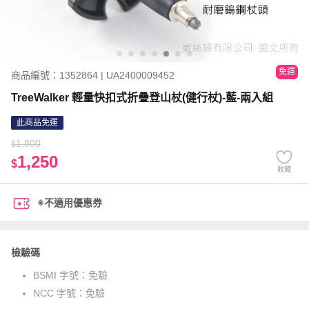
免運
商品編號：1352864 | UA2400009452
TreeWalker 輕量快扣式折疊登山杖(健行杖)-藍-兩入組
此商品免運
1,800
$
1,250
$
收藏
※不適用優惠券
檢驗碼
BSMI 字號：
免驗
NCC 字號：
免驗