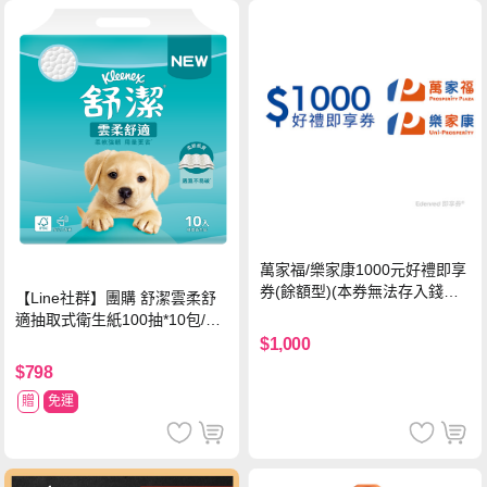
萬家福/樂家康1000元好禮即享
券(餘額型)(本券無法存入錢包
【Line社群】團購 舒潔雲柔舒
中使用)
適抽取式衛生紙100抽*10包/6
串*箱
$1,000
$798
贈
免運