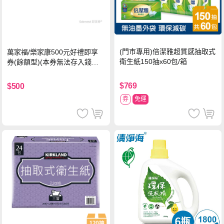
(門市專用)倍潔雅超質感抽取式
萬家福/樂家康500元好禮即享
衛生紙150抽x60包/箱
券(餘額型)(本券無法存入錢包
中使用)
$769
$500
券
免運