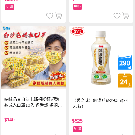
免運
免運
結緣品★白沙屯媽祖粉紅超跑
【愛之味】純濃燕麥290ml(24
款成人口罩10入 過香爐 媽祖加
入/箱)
持
$140
$525
免運