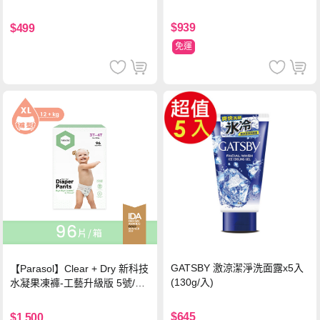
證四季春茶)
$939
$499
免運
GATSBY 激涼潔淨洗面露x5入
【Parasol】Clear + Dry 新科技
(130g/入)
水凝果凍褲-工藝升級版 5號/XL
超值禮盒組 (96片)
$645
$1,500