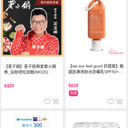
【we are feel good 好感覺】敏
【荖子鍋】荖子經典套餐火鍋
感肌專用耐水防曬乳SPF50+ 7
券_自助吧吃到飽(MO25)
5ml/瓶 X1瓶
$639
$428
免運