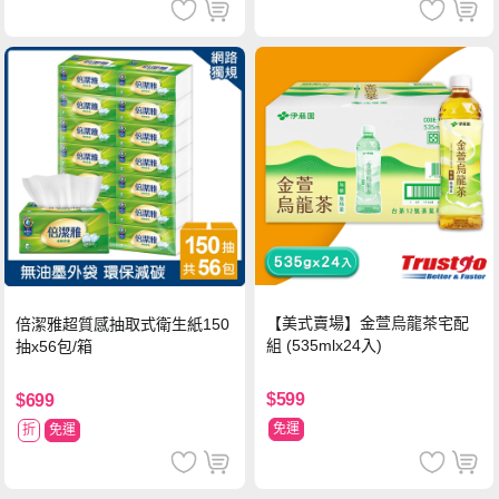
【美式賣場】金萱烏龍茶宅配
倍潔雅超質感抽取式衛生紙150
組 (535mlx24入)
抽x56包/箱
$599
$699
免運
折
免運