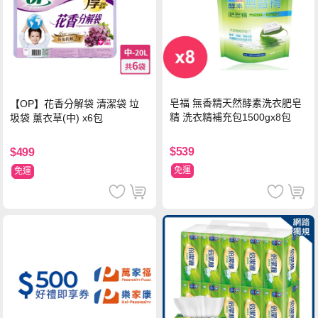
皂福 無香精天然酵素洗衣肥皂
【OP】花香分解袋 清潔袋 垃
精 洗衣精補充包1500gx8包
圾袋 薰衣草(中) x6包
$539
$499
免運
免運