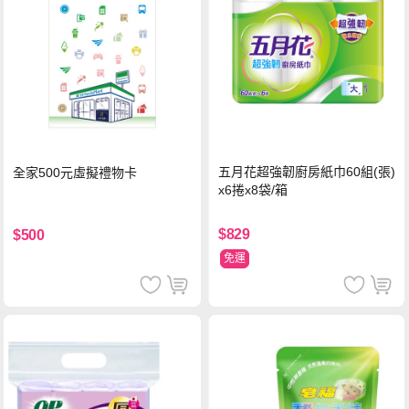
五月花超強韌廚房紙巾60組(張)
全家500元虛擬禮物卡
x6捲x8袋/箱
$829
$500
免運