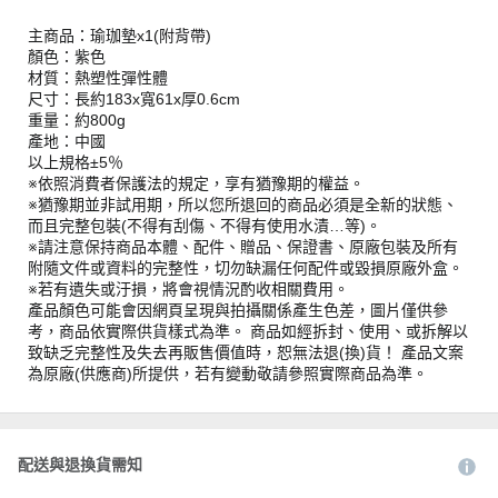
主商品：瑜珈墊x1(附背帶)
顏色：紫色
材質：熱塑性彈性體
尺寸：長約183x寬61x厚0.6cm
重量：約800g
產地：中國
以上規格±5％
※依照消費者保護法的規定，享有猶豫期的權益。
※猶豫期並非試用期，所以您所退回的商品必須是全新的狀態、
而且完整包裝(不得有刮傷、不得有使用水漬…等)。
※請注意保持商品本體、配件、贈品、保證書、原廠包裝及所有
附隨文件或資料的完整性，切勿缺漏任何配件或毀損原廠外盒。
※若有遺失或汙損，將會視情況酌收相關費用。
產品顏色可能會因網頁呈現與拍攝關係產生色差，圖片僅供參
考，商品依實際供貨樣式為準。 商品如經拆封、使用、或拆解以
致缺乏完整性及失去再販售價值時，恕無法退(換)貨！ 產品文案
為原廠(供應商)所提供，若有變動敬請參照實際商品為準。
配送與退換貨需知