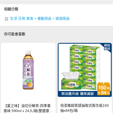
相關分類
生活 日用 美食
>
運動用品
>
瑜珈用品
你可能會喜歡
倍潔雅超質感抽取式衛生紙150
【愛之味】油切分解茶-四季春
抽x84包/箱
風味 590ml x 24入/箱(雙健康認