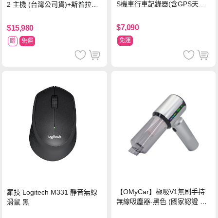
S機車行車記錄器(含GPS天線)-
2 主機 (台灣公司貨)+斯普拉遁
內附32G卡 (MS279WG升級款
塗擊隊 中文版
新小蜂鷹)
$7,090
$15,980
免運
贈
免運
【OMyCar】極吸V1無刷手持
羅技 Logitech M331 靜音無線
無線吸塵器-黑色 (國家認證 一
滑鼠 黑
年保固) 無線吸塵器 無刷電機