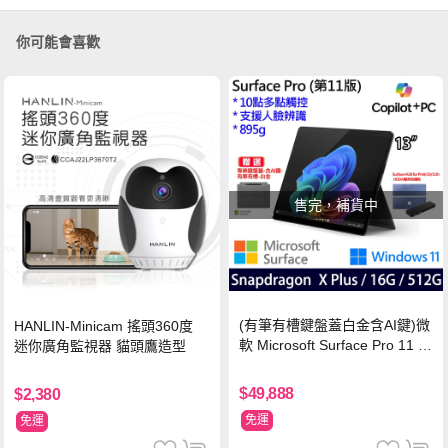
你可能會喜歡
售完，補貨中
(有筆有槽鍵盤蓋白金含AI鍵)微
HANLIN-Minicam 搖頭360度
軟 Microsoft Surface Pro 11 (S
迷你廣角監視器 貓頭鷹造型
napdragon X Plus/16G/512G)
石墨黑
$49,888
$2,380
免運
免運