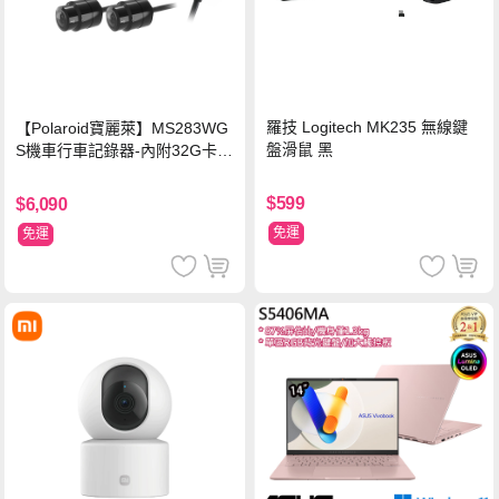
羅技 Logitech MK235 無線鍵
【Polaroid寶麗萊】MS283WG
盤滑鼠 黑
S機車行車記錄器-內附32G卡
(MS279WG升級款 新小蜂鷹)
$599
$6,090
免運
免運