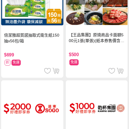
售完，補貨中
【王品集團】原燒商品卡面額5
倍潔雅超質感抽取式衛生紙150
00元1張(單張)(紙本券售價含平
抽x56包/箱
台物流處理費用)
$500
$699
免運
折
免運