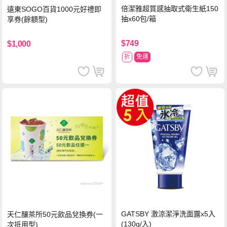
倍潔雅超質感抽取式衛生紙150
遠東SOGO百貨1000元好禮即
抽x60包/箱
享券(餘額型)
$749
$1,000
折
免運
GATSBY 激涼潔淨洗面露x5入
天仁釀茶所50元飲品兌換券(一
(130g/入)
次抵用型)