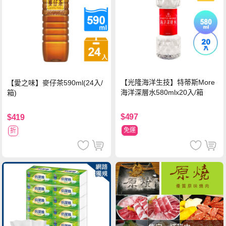
【光隆海洋生技】特蒂斯More
【愛之味】麥仔茶590ml(24入/
海洋深層水580mlx20入/箱
箱)
$497
$419
免運
折