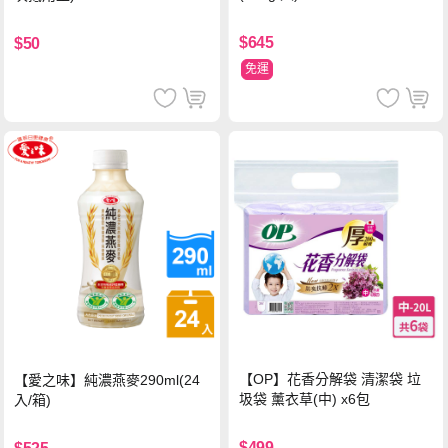
$645
$50
免運
【OP】花香分解袋 清潔袋 垃
【愛之味】純濃燕麥290ml(24
圾袋 薰衣草(中) x6包
入/箱)
$499