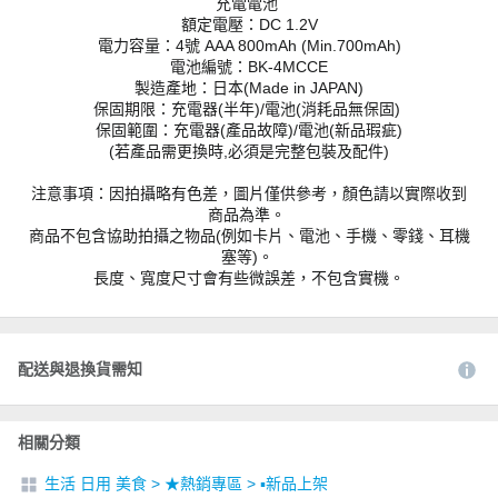
充電電池
額定電壓：DC 1.2V
電力容量：4號 AAA 800mAh (Min.700mAh)
電池編號：BK-4MCCE
製造產地：日本(Made in JAPAN)
保固期限：充電器(半年)/電池(消耗品無保固)
保固範圍：充電器(產品故障)/電池(新品瑕疵)
(若產品需更換時,必須是完整包裝及配件)
注意事項：因拍攝略有色差，圖片僅供參考，顏色請以實際收到
商品為準。
商品不包含協助拍攝之物品(例如卡片、電池、手機、零錢、耳機
塞等)。
長度、寬度尺寸會有些微誤差，不包含實機。
配送與退換貨需知
相關分類
生活 日用 美食
>
★熱銷專區
>
▪︎新品上架