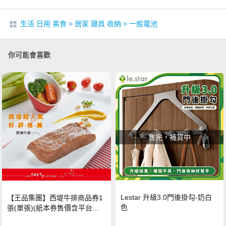
生活 日用 美食
>
居家 寢具 收納
>
一般電池
你可能會喜歡
售完，補貨中
Lestar 升級3.0門後掛勾-奶白
【王品集團】西堤牛排商品券1
色
張(單張)(紙本券售價含平台物
流處理費用)