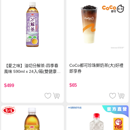
CoCo都可珍珠鮮奶茶(大)好禮
【愛之味】油切分解茶-四季春
即享券
風味 590ml x 24入/箱(雙健康認
證四季春茶)
$65
$499