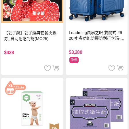
Leadming風暴之眼 雙開式 29
【荖子鍋】荖子經典套餐火鍋
20吋 多功能防爆防刮行李箱-海
券_自助吧吃到飽(MO25)
軍藍
$3,280
$428
免運