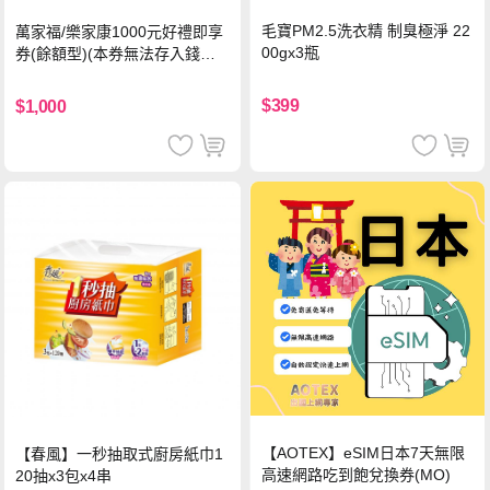
毛寶PM2.5洗衣精 制臭極淨 22
萬家福/樂家康1000元好禮即享
00gx3瓶
券(餘額型)(本券無法存入錢包
中使用)
$399
$1,000
【AOTEX】eSIM日本7天無限
【春風】一秒抽取式廚房紙巾1
高速網路吃到飽兌換券(MO)
20抽x3包x4串