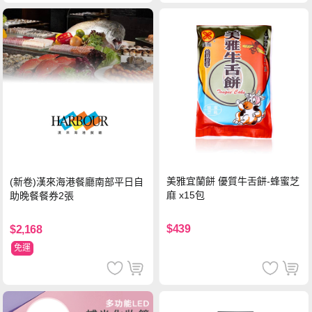
美雅宜蘭餅 優質牛舌餅-蜂蜜芝
(新卷)漢來海港餐廳南部平日自
麻 x15包
助晚餐餐券2張
$439
$2,168
免運