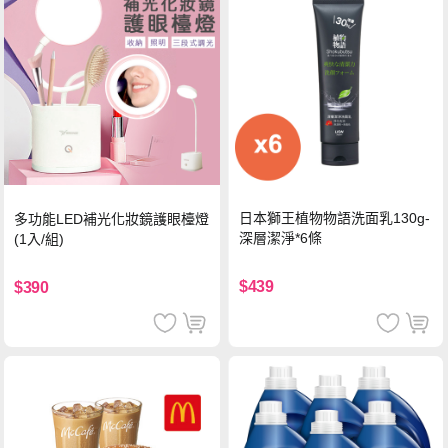
日本獅王植物物語洗面乳130g-
多功能LED補光化妝鏡護眼檯燈
深層潔淨*6條
(1入/組)
$439
$390