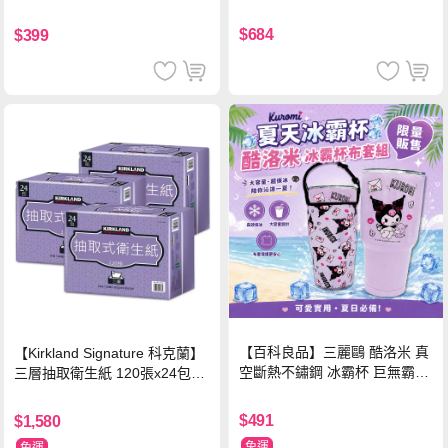
$684
$399
【百科良品】三麗鷗 酷洛米 真
【Kirkland Signature 科克蘭】
空斷熱不鏽鋼 冰霸杯 巨無霸鋼
三層抽取衛生紙 120張x24包x3
杯 保冰保溫飲料杯 隨行杯 900
串/箱
ml-信封款(贈手提杯套)
$491
$1,580
免運