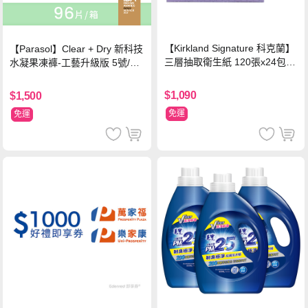
【Kirkland Signature 科克蘭】
【Parasol】Clear + Dry 新科技
三層抽取衛生紙 120張x24包x2
水凝果凍褲-工藝升級版 5號/XL
串
超值禮盒組 (96片)
$1,090
$1,500
免運
免運