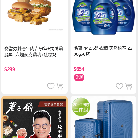
毛寶PM2.5洗衣精 天然植萃 22
麥當勞雙層牛肉吉事堡+勁辣鷄
00gx6瓶
腿堡+六塊麥克鷄塊+焦糖奶茶
(冰)*2 好禮即享券
$654
$289
免運