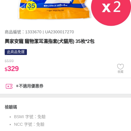
商品編號：1333670 | UA2300017270
興家安寵 寵物潔耳濕指套(犬貓用) 35枚*2包
此商品免運
599
$
329
$
收藏
※不適用優惠券
檢驗碼
BSMI 字號：
免驗
NCC 字號：
免驗