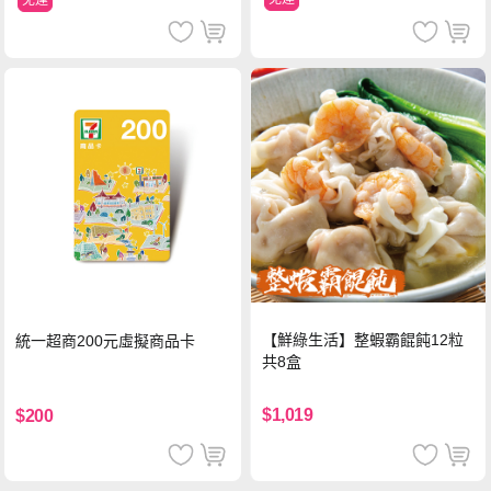
免運
【鮮綠生活】整蝦霸餛飩12粒
統一超商200元虛擬商品卡
共8盒
$1,019
$200