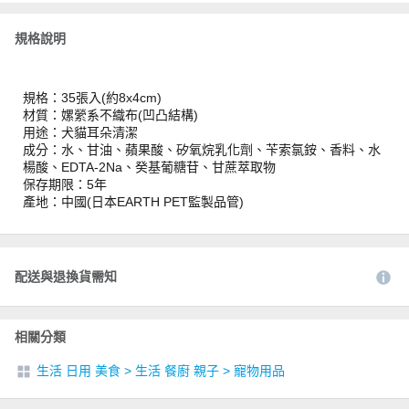
規格說明
規格：35張入(約8x4cm)
材質：嫘縈系不織布(凹凸結構)
用途：犬貓耳朵清潔
成分：水、甘油、蘋果酸、矽氧烷乳化劑、苄索氯銨、香料、水
楊酸、EDTA-2Na、癸基葡糖苷、甘蔗萃取物
保存期限：5年
產地：中國(日本EARTH PET監製品管)
配送與退換貨需知
相關分類
生活 日用 美食
>
生活 餐廚 親子
>
寵物用品