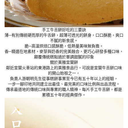
手工牛舌餅好吃的三要訣
薄─有別傳統硬而厚的牛舌餅，超薄可透光的餅身，口口酥脆，爽口
不膩的新食感。
脆─高溫烘焙口感酥脆，低熱量美味無負擔。
香─精選在地素材，麥芽與奶香的完美融合，更巧心研發多種口味，
顛覆傳統糕點過於單調甜膩的印象
關於美雅宜蘭餅
鄰近宜蘭火車站的東港路上的美雅食品行，可說是宜蘭牛舌餅口味
的開山始祖之一，
負責人游朝明先生從事糕餅事業至今已有五十年以上的經驗，
一步一腳印地共同建立出最佳、最完美的口味比例與出品流程。
傳承最道地的傳統口味與專業的職人精神，每片手工牛舌餅，都是
累積五十年的經典傑作。