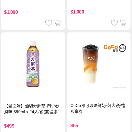
$1,000
$1,000
CoCo都可珍珠鮮奶茶(大)好禮
【愛之味】油切分解茶-四季春
即享券
風味 590ml x 24入/箱(雙健康認
證四季春茶)
$65
$499