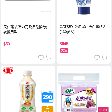
GATSBY 激涼潔淨洗面露x5入
天仁釀茶所50元飲品兌換券(一
(130g/入)
次抵用型)
$645
$50
免運