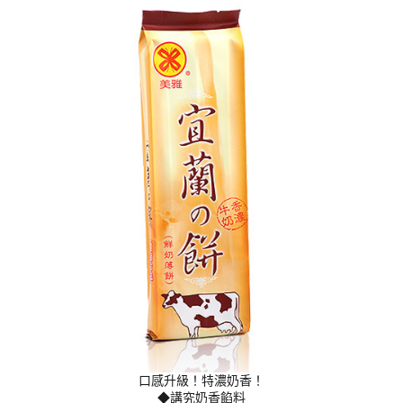
口感升級！特濃奶香！
◆講究奶香餡料