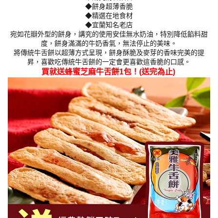
◆餅身超薄香脆
◆精選在地食材
◆宜蘭知名老店
宛如花瓣外型的餅身，講究的使用安佳無水奶油，特別降低餡料甜
度，餅身滿滿的牛奶香氣，無法停止的美味。
將傳統牛舌餅以超薄方式呈現，餅身酥脆及麥芽的香味完美的提
昇，喜歡吃傳統牛舌餅的一定會更喜歡這香脆的口感。
買就送蜂蜜芝麻牛舌餅1包！(送完為止)