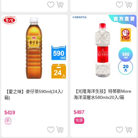
【光隆海洋生技】特蒂斯More
【愛之味】麥仔茶590ml(24入/
海洋深層水580mlx20入/箱
箱)
$497
$419
免運
折