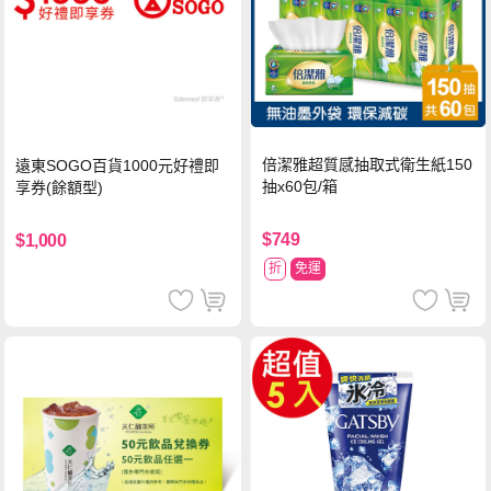
倍潔雅超質感抽取式衛生紙150
遠東SOGO百貨1000元好禮即
抽x60包/箱
享券(餘額型)
$749
$1,000
折
免運