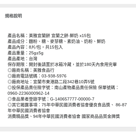
規格說明
產品名稱：美雅宜蘭餅 宜蘭之餅-鮮奶 x15包
產品成分：麵粉、糖、麥芽糖、素奶油、奶粉、鮮奶
產品內容：8片/包，共15包入
產品重量：25g±5g
產品產地：台灣
保存期限：開封後請置於冰箱冷藏，並於180天內食用完畢
◎廠商名稱：美雅食品行
◎廠商電話號碼：03-938-5976
◎廠商地址：宜蘭市東港路二段342巷10弄5號
◎投保產品責任險字號：南山產物產品責任保險 保單號碼：
0960-2236000962-14
◎食品業者登錄字號：G-140657777-00000-7
◎其它揭露事項：75年中華民國消費者協會優良食品獎、 86-87
年中華民國消費者協會
消費精品獎、94年中華民國消費者協會 國家商品品質金牌獎