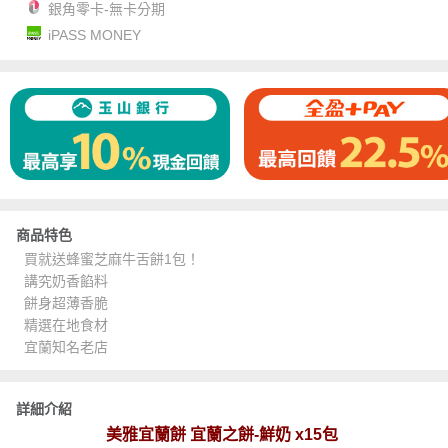
銀角零卡-無卡分期
iPASS MONEY
商品特色
買就送蜂蜜芝麻牛舌餅1包！
講究奶香餡料
餅身超薄香脆
精選在地食材
宜蘭知名老店
詳細介紹
美雅宜蘭餅 宜蘭之餅-鮮奶 x15包