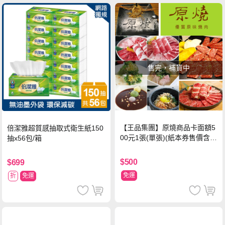
售完，補貨中
【王品集團】原燒商品卡面額5
倍潔雅超質感抽取式衛生紙150
00元1張(單張)(紙本券售價含平
抽x56包/箱
台物流處理費用)
$500
$699
免運
折
免運