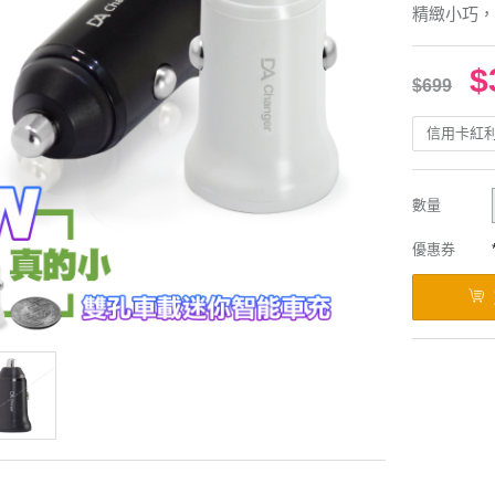
精緻小巧，
$
$699
信用卡紅
數量
優惠券