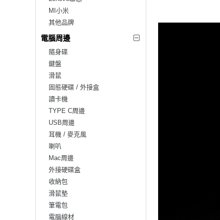
MI小米
其他品牌
電腦周邊
隨身碟
鍵盤
滑鼠
固態硬碟 / 外接盒
讀卡機
TYPE C周邊
USB周邊
耳機 / 麥克風
喇叭
Mac周邊
外接硬碟盒
收納包
滑鼠墊
筆電包
電腦線材