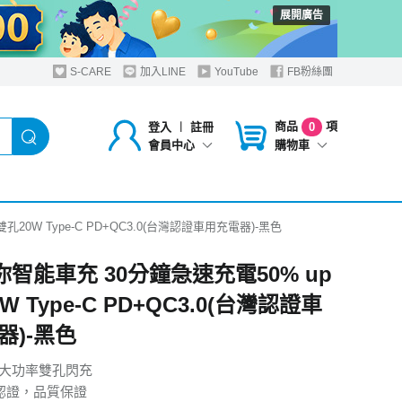
展開廣告
S-CARE
加入LINE
YouTube
FB粉絲團
商品
項
登入
︱
註冊
0
購物車
會員中心
孔20W Type-C PD+QC3.0(台灣認證車用充電器)-黑色
你智能車充 30分鐘急速充電50% up
W Type-C PD+QC3.0(台灣認證車
器)-黑色
.0大功率雙孔閃充
I認證，品質保證