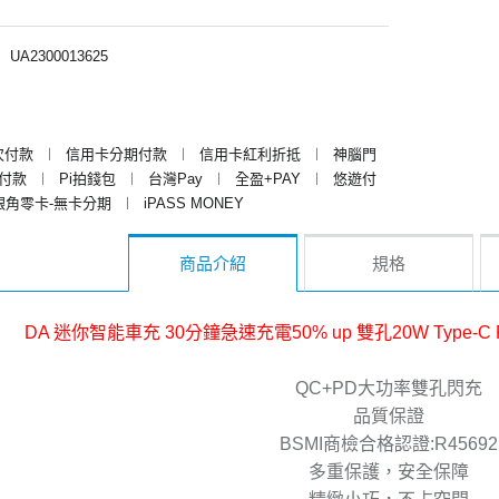
︱
UA2300013625
次付款
︱
信用卡分期付款
︱
信用卡紅利折抵
︱
神腦門
y付款
︱
Pi拍錢包
︱
台灣Pay
︱
全盈+PAY
︱
悠遊付
銀角零卡-無卡分期
︱
iPASS MONEY
商品介紹
規格
DA 迷你智能車充 30分鐘急速充電50% up 雙孔20W Type-C
QC+PD大功率雙孔閃充
品質保證
BSMI商檢合格認證:R45692
多重保護，安全保障