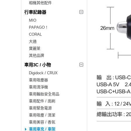
相機其他配件
行車記錄器
MIO
PAPAGO！
CORAL
大通
寶麗萊
其他品牌
車用3C / 小物
Digidock / CRUX
車用吸塵器
車用清淨機
車用輪胎安全用品
車用配件 / 雨刷
車用緊急電源
車用吸塵 / 清潔
車用美容 / 香氛
車用車充 / 車架