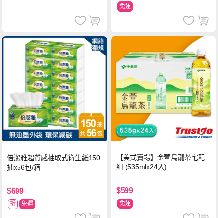
免運
【美式賣場】金萱烏龍茶宅配
倍潔雅超質感抽取式衛生紙150
組 (535mlx24入)
抽x56包/箱
$599
$699
免運
折
免運