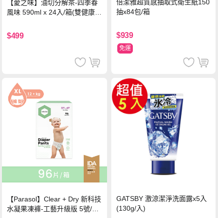
倍潔雅超質感抽取式衛生紙150
【愛之味】油切分解茶-四季春
抽x84包/箱
風味 590ml x 24入/箱(雙健康認
證四季春茶)
$939
$499
免運
GATSBY 激涼潔淨洗面露x5入
【Parasol】Clear + Dry 新科技
(130g/入)
水凝果凍褲-工藝升級版 5號/XL