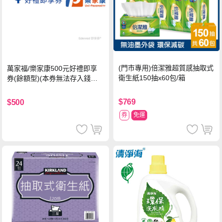
(門市專用)倍潔雅超質感抽取式
萬家福/樂家康500元好禮即享
衛生紙150抽x60包/箱
券(餘額型)(本券無法存入錢包
中使用)
$769
$500
券
免運