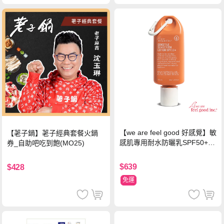
【we are feel good 好感覺】敏
【荖子鍋】荖子經典套餐火鍋
感肌專用耐水防曬乳SPF50+ 7
券_自助吧吃到飽(MO25)
5ml/瓶 X1瓶
$639
$428
免運