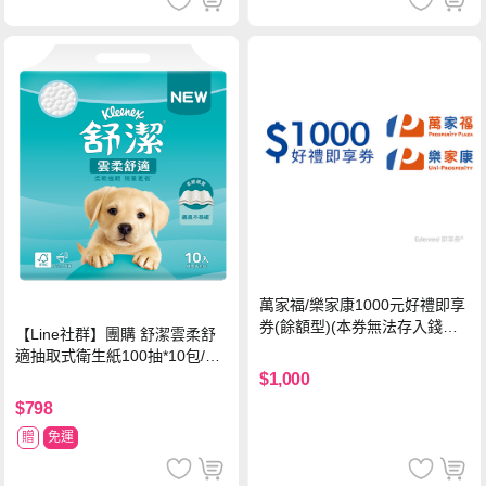
萬家福/樂家康1000元好禮即享
券(餘額型)(本券無法存入錢包
【Line社群】團購 舒潔雲柔舒
中使用)
適抽取式衛生紙100抽*10包/6
串*箱
$1,000
$798
贈
免運