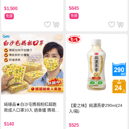
超值禮盒組 (96片)
$645
$1,500
免運
免運
結緣品★白沙屯媽祖粉紅超跑
【愛之味】純濃燕麥290ml(24
款成人口罩10入 過香爐 媽祖加
入/箱)
持
$140
$525