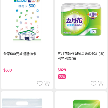
五月花超強韌廚房紙巾60組(張)
全家500元虛擬禮物卡
x6捲x8袋/箱
$829
$500
免運