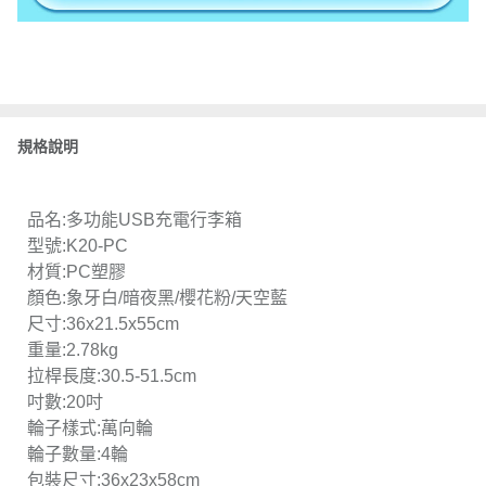
規格說明
品名:多功能USB充電行李箱
型號:K20-PC
材質:PC塑膠
顏色:象牙白/暗夜黑/櫻花粉/天空藍
尺寸:36x21.5x55cm
重量:2.78kg
拉桿長度:30.5-51.5cm
吋數:20吋
輪子樣式:萬向輪
輪子數量:4輪
包裝尺寸:36x23x58cm