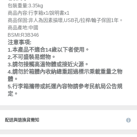
包裝重量:3.35kg
商品內容:行李箱x1/說明書x1
商品保固:非人為因素損壞,USB孔/拉桿/輪子保固1年。
商品產地:中國
BSMI:R3B346
注意事項:
1.本產品不適合14歲以下者使用。
2.不可盛裝易燃物。
3.請勿接觸高溫物體或接近火源。
4.請勿於箱體內收納總重超過標示乘載重量之物
體。
5.行李箱攜帶或託運內容物請參考民航局公告規
定。
配送與退換貨需知