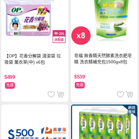
皂福 無香精天然酵素洗衣肥皂
【OP】花香分解袋 清潔袋 垃
精 洗衣精補充包1500gx8包
圾袋 薰衣草(中) x6包
$539
$499
免運
免運