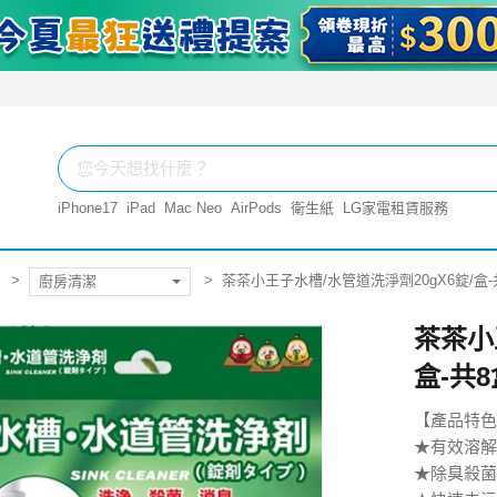
iPhone17
iPad
Mac Neo
AirPods
衛生紙
LG家電租賃服務
茶茶小王子水槽/水管道洗淨劑20gX6錠/盒-
廚房清潔
茶茶小
盒-共8
【產品特色
★有效溶解
★除臭殺菌