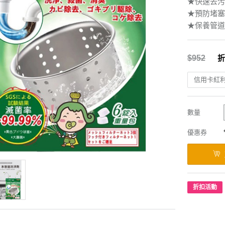
★快速去污
★預防堵塞
★保養管道
$952
折
信用卡紅
數量
優惠券
折扣活動