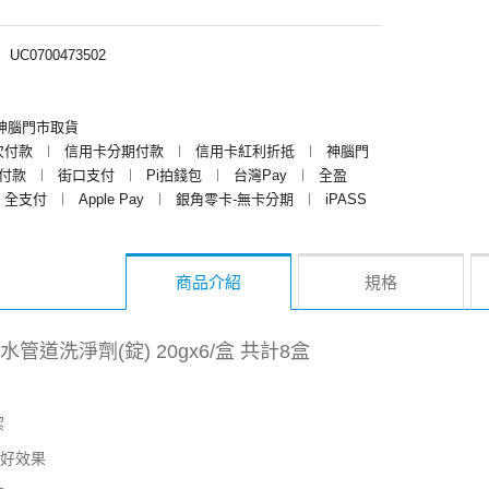
︱
UC0700473502
神腦門市取貨
次付款
︱
信用卡分期付款
︱
信用卡紅利折抵
︱
神腦門
y付款
︱
街口支付
︱
Pi拍錢包
︱
台灣Pay
︱
全盈
全支付
︱
Apple Pay
︱
銀角零卡-無卡分期
︱
iPASS
商品介紹
規格
管道洗淨劑(錠) 20gx6/盒 共計8盒
潔
好效果