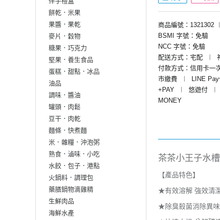
伴手禮盒
餅乾．米果
果醬．果乾
商品編號：1321302
BSMI 字號：免驗
麥片．穀物
NCC 字號：免驗
糖果．巧克力
配送方式：宅配
︱
堅果．養生食品
付款方式：信用卡一
蛋糕．甜點．冰品
市繳費
︱
LINE Pa
油品
+PAY
︱
悠遊付
︱
調味．醬油
MONEY
罐頭．肉鬆
豆干．肉乾
麵條．快煮麵
米．雜糧．沖泡粥
熟食．滷味．小吃
茶茶小王子水槽水
水餃．包子．港點
【產品特色】
火鍋料．調理包
藥膳鍋物滴雞精
★有效溶解 強效清
生鮮肉品
★除臭殺菌消除異味
海鮮水產