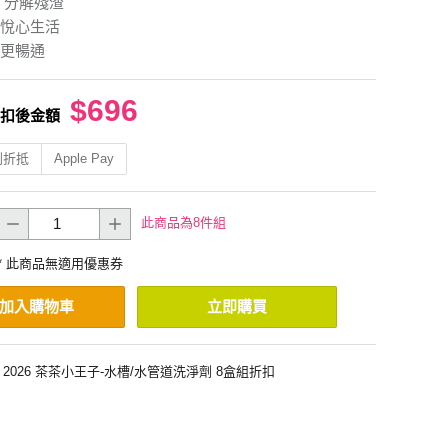
 分解殘渣
悅心生活
更暢通
$696
扣後金額
利折抵
Apple Pay
此商品為8件組
* 此商品無適用優惠券
加入購物車
立即購買
2026 茶茶小王子-水槽/水管道洗淨劑 8盒組折扣