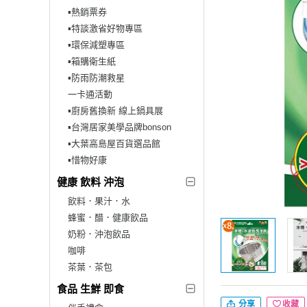
▪︎熱銷票券
▪︎特談激省好物專區
▪︎環保減塑專區
▪︎箱購衛生紙
▪︎防雨防潮救星
一卡通活動
▪︎廚房舊換新 線上鍋具展
▪︎台灣居家美學品牌bonson
▪︎大葉高島屋百貨選品館
▪︎惜物好康
健康 飲料 沖泡
飲料．果汁．水
蜂蜜．醋．健康飲品
奶粉．沖泡飲品
咖啡
茶葉．茶包
食品 生鮮 即食
分享
收藏