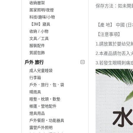
收納層架
保存方法：如未開
居家照明/夜燈
科技/趣味/小物
【3M】寢具
【產 地】 中國 (
收納 / 小物
【注意事項】
文具／工具
1.請放置於嬰幼
服裝配件
質感包飾
2.本產品請勿丟
戶外 旅行
3.若發生眼睛刺
成人兒童睡袋
行李箱
戶外．旅行．包．袋
晴雨具
睡墊‧枕頭‧軟墊
帳篷‧營地配件
燈具用品
戶外餐廚‧功能器具
露營戶外照明