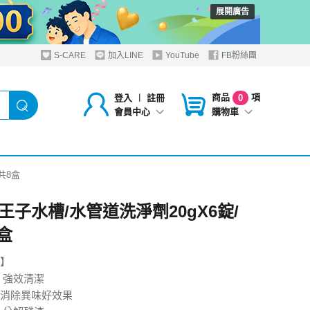
展開廣告
S-CARE
加入LINE
YouTube
FB粉絲團
商品
項
登入
︱
註冊
0
購物車
會員中心
共8盒
王子水槽/水管道洗淨劑20gX6錠/
盒
】
 強效清潔
消除異味好效果