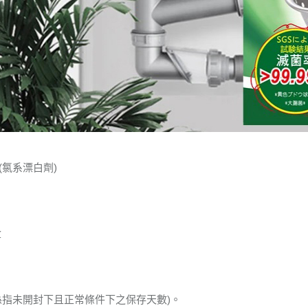
(氯系漂白劑)
盒
係指未開封下且正常條件下之保存天數)。