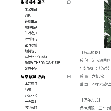
生活 餐廚 親子
居家用品
鍋具
餐廚生活
寵物用品
生活寢具
時尚流行
空間收納
銀髮親子
【商品規格】
隨行杯．保溫瓶
成 份：清潔殺菌劑
膳魔師THERMOS杯瓶壺
包裝類別：紙盒裝
餐廚小物
數 量：六錠/盒
居家 寢具 收納
床架寢具
重 量：20g*六錠/
晾曬
香氣芬芳
【保存方式】
一般電池
傢俱家飾
保存期限：五 年(