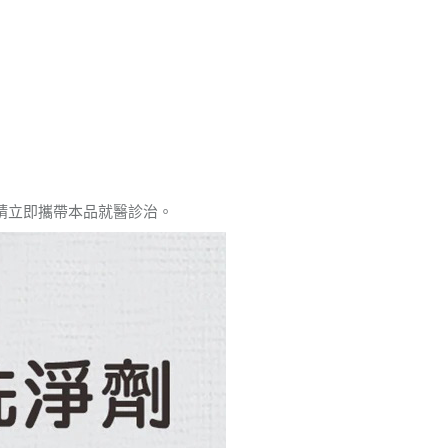
請立即攜帶本品就醫診治。