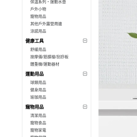
保溫系列‧運動水壺
戶外小物
寵物用品
其他戶外露營周邊
涼感用品
健康工具
舒緩用品
按摩儀/筋膜槍/刮痧板
體重機/運動器材
運動用品
球類用品
健身用品
瑜珈用品
寵物用品
清潔用品
寵物食品
寵物家電