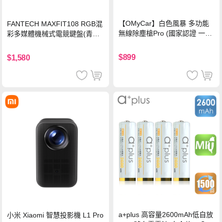
【OMyCar】白色風暴 多功能
FANTECH MAXFIT108 RGB混
無線除塵槍Pro (國家認證 一年
彩多媒體機械式電競鍵盤(青軸)
保固) 充氣洗車 暴力渦輪風扇
有線鍵盤(中文版)
手持強力風槍 暴力吹風
$899
$1,580
a+plus 高容量2600mAh低自放
小米 Xiaomi 智慧投影機 L1 Pro