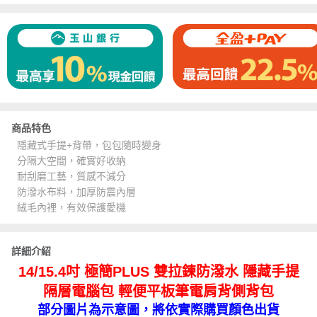
商品特色
隱藏式手提+背帶，包包隨時變身
分隔大空間，確實好收納
耐刮磨工藝，質感不減分
防潑水布料，加厚防震內層
絨毛內裡，有效保護愛機
詳細介紹
14/15.4吋 極簡PLUS 雙拉鍊防潑水 隱藏手提
隔層電腦包 輕便平板筆電肩背側背包
部分圖片為示意圖，將依實際購買顏色出貨