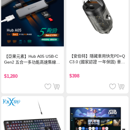
【安伯特】隱藏車用快充PD+Q
【亞果元素】Hub A05 USB-C
C3.0 (國家認證 一年保固) 車充
Gen2 五合一多功能高速集線
PD快充 車用充電器
器-灰
$398
$1,280