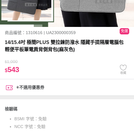
免運
商品編號：1310616 | UA2300000359
14/15.4吋 極簡PLUS 雙拉鍊防潑水 隱藏手提隔層電腦包
輕便平板筆電肩背側背包(麻灰色)
1,000
$
543
$
收藏
※不適用優惠券
檢驗碼
BSMI 字號：
免驗
NCC 字號：
免驗