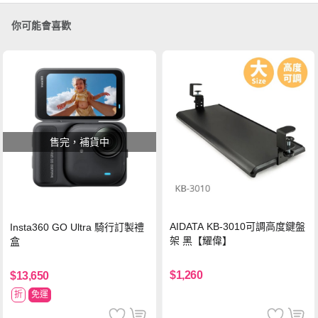
你可能會喜歡
售完，補貨中
AIDATA KB-3010可調高度鍵盤
Insta360 GO Ultra 騎行訂製禮
架 黑【耀偉】
盒
$1,260
$13,650
折
免運