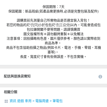
保固期限：7天
保固範圍：新品瑕疵(若產品需更換時,必須是完整包裝及配件)
請購買前先測量自己所需物品是否適宜裝入背包！
若您的物品的尺寸[只]小於包包尺寸[三公分]以內，可能會造成包
包拉鍊開闔不便等問題，請謹慎購買
圖文版權所有＊請勿翻拷重製＊以免觸法
注意事項：因拍攝略有色差，圖片僅供參考，顏色請以實際收到
商品為準。
商品不包含協助拍攝之物品(例如卡片、電池、手機、零錢、耳機
塞等)。
長度、寬度尺寸會有些微誤差，不包含實機。
配送與退換貨需知
相關分類
資訊 遊戲 車用
>
電腦周邊
>
筆電包