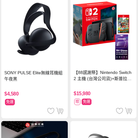
【88感謝祭】Nintendo Switch
SONY PULSE Elite無線耳機組
2 主機 (台灣公司貨)+斯普拉遁
午夜黑
塗擊隊 中文版
$15,980
$4,580
贈
免運
免運