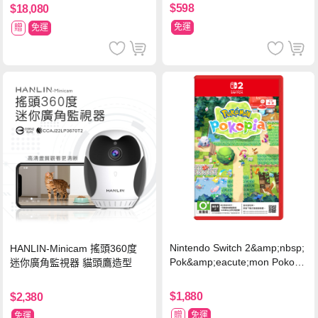
黑色
球 狂熱 中文版
$598
$18,080
免運
贈
免運
Nintendo Switch 2&amp;nbsp;
HANLIN-Minicam 搖頭360度
Pok&amp;eacute;mon Pokopi
迷你廣角監視器 貓頭鷹造型
a 中文版(Key Card)
$1,880
$2,380
贈
免運
免運