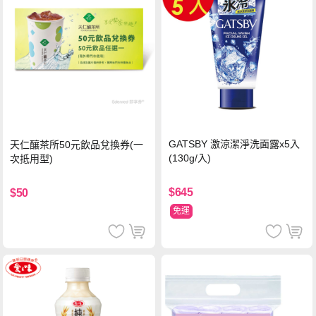
GATSBY 激涼潔淨洗面露x5入
天仁釀茶所50元飲品兌換券(一
(130g/入)
次抵用型)
$645
$50
免運