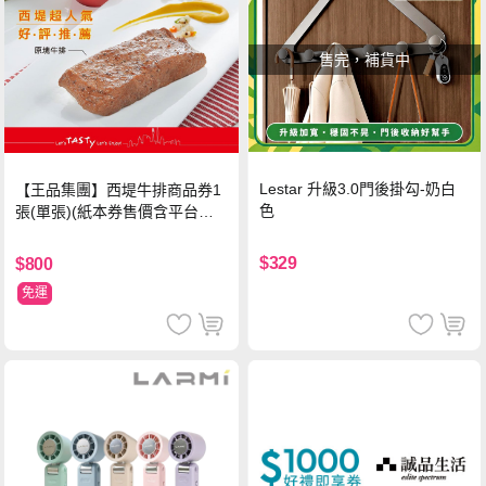
售完，補貨中
Lestar 升級3.0門後掛勾-奶白
【王品集團】西堤牛排商品券1
色
張(單張)(紙本券售價含平台物
流處理費用)
$329
$800
免運