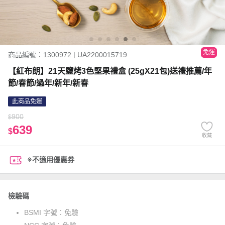
免運
商品編號：1300972 | UA2200015719
【紅布朗】21天鹽烤3色堅果禮盒 (25gX21包)送禮推薦/年
節/春節/過年/新年/新春
此商品免運
900
$
639
$
收藏
※不適用優惠券
檢驗碼
BSMI 字號：
免驗