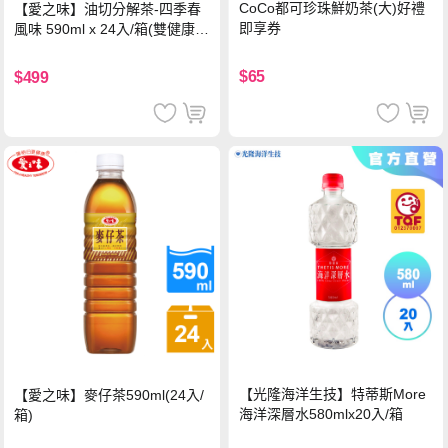
CoCo都可珍珠鮮奶茶(大)好禮
【愛之味】油切分解茶-四季春
即享券
風味 590ml x 24入/箱(雙健康認
證四季春茶)
$65
$499
【光隆海洋生技】特蒂斯More
【愛之味】麥仔茶590ml(24入/
海洋深層水580mlx20入/箱
箱)