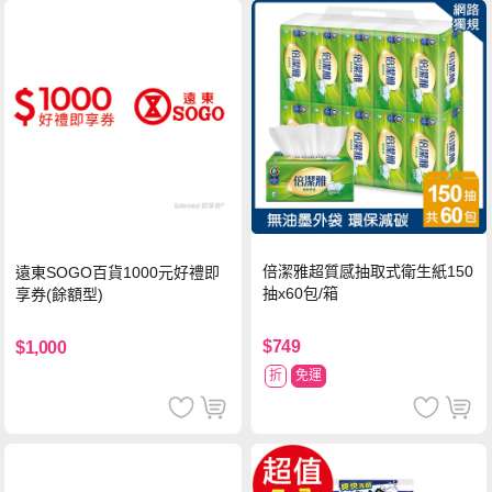
倍潔雅超質感抽取式衛生紙150
遠東SOGO百貨1000元好禮即
抽x60包/箱
享券(餘額型)
$749
$1,000
折
免運