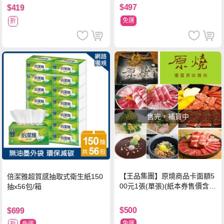
$497
$419
免運
折
售完，補貨中
【王品集團】原燒商品卡面額5
倍潔雅超質感抽取式衛生紙150
00元1張(單張)(紙本券售價含平
抽x56包/箱
台物流處理費用)
$500
$699
免運
折
免運