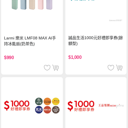
誠品生活1000元好禮即享券(餘
Larmi 樂米 LMF08 MAX AI手
額型)
持冰能扇(奶茶色)
$1,000
$990