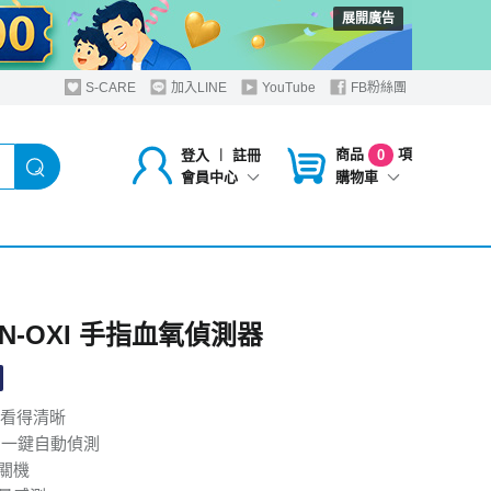
展開廣告
S-CARE
加入LINE
YouTube
FB粉絲團
商品
項
登入
︱
註冊
0
購物車
會員中心
IN-OXI 手指血氧偵測器
幕 看得清晰
控 一鍵自動偵測
動關機