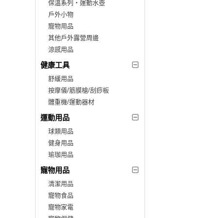
保溫系列‧運動水壺
戶外小物
寵物用品
其他戶外露營周邊
涼感用品
健康工具
舒緩用品
按摩儀/筋膜槍/刮痧板
體重機/運動器材
運動用品
球類用品
健身用品
瑜珈用品
寵物用品
清潔用品
寵物食品
寵物家電