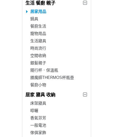
生活 餐廚 親子
居家用品
鍋具
餐廚生活
寵物用品
生活寢具
時尚流行
空間收納
銀髮親子
隨行杯．保溫瓶
膳魔師THERMOS杯瓶壺
餐廚小物
居家 寢具 收納
床架寢具
晾曬
香氣芬芳
一般電池
傢俱家飾