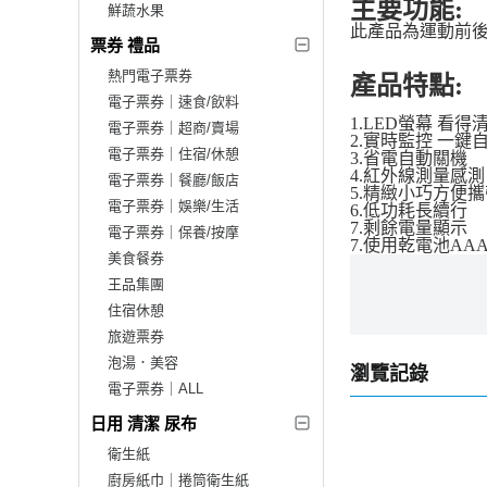
主要功能:
鮮蔬水果
此產品為運動前後
票券 禮品
熱門電子票券
產品特點:
電子票券｜速食/飲料
1.LED螢幕 看得
電子票券｜超商/賣場
2.實時監控 一鍵
電子票券｜住宿/休憩
3.省電自動關機
4.紅外線測量感測
電子票券｜餐廳/飯店
5.精緻小巧方便攜
電子票券｜娛樂/生活
6.低功耗長續行
7.剩餘電量顯示
電子票券｜保養/按摩
7.使用乾電池AAA
美食餐券
王品集團
住宿休憩
旅遊票券
泡湯．美容
瀏覽記錄
電子票券｜ALL
日用 清潔 尿布
衛生紙
廚房紙巾｜捲筒衛生紙