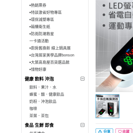
▪︎熱銷票券
▪︎特談激省好物專區
▪︎環保減塑專區
▪︎箱購衛生紙
▪︎防雨防潮救星
一卡通活動
▪︎廚房舊換新 線上鍋具展
▪︎台灣居家美學品牌bonson
▪︎大葉高島屋百貨選品館
▪︎惜物好康
健康 飲料 沖泡
飲料．果汁．水
蜂蜜．醋．健康飲品
奶粉．沖泡飲品
咖啡
茶葉．茶包
食品 生鮮 即食
分享
收藏