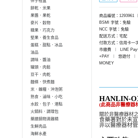
伴手禮盒
餅乾．米果
果醬．果乾
商品編號：1293961
BSMI 字號：免驗
麥片．穀物
NCC 字號：免驗
糖果．巧克力
配送方式：宅配
堅果．養生食品
付款方式：信用卡一
蛋糕．甜點．冰品
市繳費
︱
LINE Pa
油品
+PAY
︱
悠遊付
︱
調味．醬油
MONEY
罐頭．肉鬆
豆干．肉乾
麵條．快煮麵
米．雜糧．沖泡粥
熟食．滷味．小吃
HANLIN
水餃．包子．港點
(此商品非醫療器材
火鍋料．調理包
關於非醫療器材
藥膳鍋物滴雞精
食藥署對於未宣
非以醫療器材管
生鮮肉品
海鮮水產