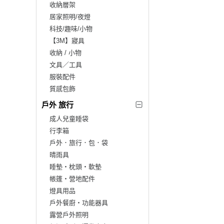
收納層架
居家照明/夜燈
科技/趣味/小物
【3M】寢具
收納 / 小物
文具／工具
服裝配件
質感包飾
戶外 旅行
成人兒童睡袋
行李箱
戶外．旅行．包．袋
晴雨具
睡墊‧枕頭‧軟墊
帳篷‧營地配件
燈具用品
戶外餐廚‧功能器具
露營戶外照明