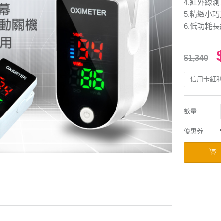
4.紅外線
5.精緻小
6.低功耗
$1,340
信用卡紅
數量
優惠券