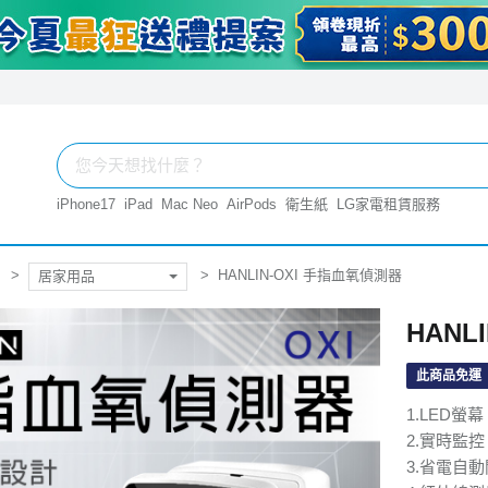
iPhone17
iPad
Mac Neo
AirPods
衛生紙
LG家電租賃服務
HANLIN-OXI 手指血氧偵測器
居家用品
HANL
此商品免運
1.LED螢
2.實時監
3.省電自