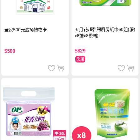
五月花超強韌廚房紙巾60組(張)
全家500元虛擬禮物卡
x6捲x8袋/箱
$829
$500
免運