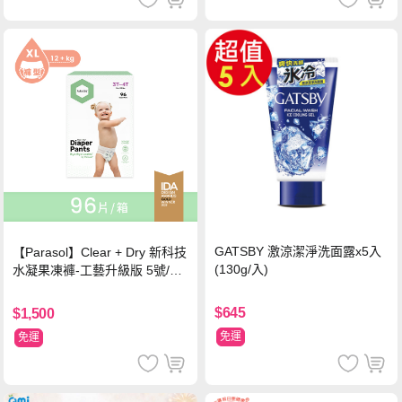
GATSBY 激涼潔淨洗面露x5入
【Parasol】Clear + Dry 新科技
(130g/入)
水凝果凍褲-工藝升級版 5號/XL
超值禮盒組 (96片)
$645
$1,500
免運
免運