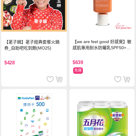
【we are feel good 好感覺】敏
【荖子鍋】荖子經典套餐火鍋
感肌專用耐水防曬乳SPF50+ 7
券_自助吧吃到飽(MO25)
5ml/瓶 X1瓶
$639
$428
免運