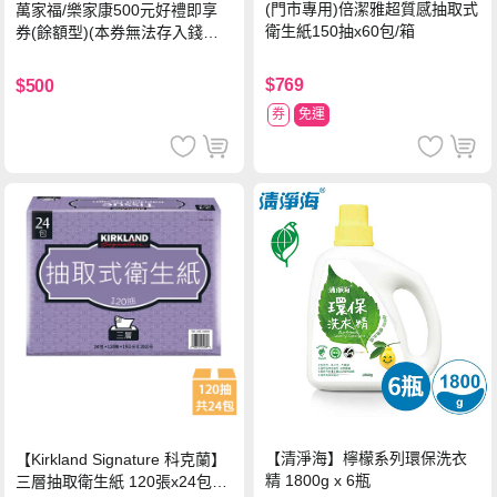
(門市專用)倍潔雅超質感抽取式
萬家福/樂家康500元好禮即享
衛生紙150抽x60包/箱
券(餘額型)(本券無法存入錢包
中使用)
$769
$500
券
免運
【清淨海】檸檬系列環保洗衣
【Kirkland Signature 科克蘭】
精 1800g x 6瓶
三層抽取衛生紙 120張x24包x1