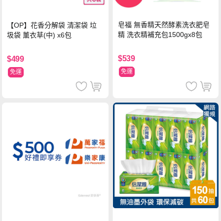
皂福 無香精天然酵素洗衣肥皂
【OP】花香分解袋 清潔袋 垃
精 洗衣精補充包1500gx8包
圾袋 薰衣草(中) x6包
$539
$499
免運
免運