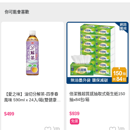
你可能會喜歡
倍潔雅超質感抽取式衛生紙150
【愛之味】油切分解茶-四季春
抽x84包/箱
風味 590ml x 24入/箱(雙健康認
證四季春茶)
$939
$499
免運