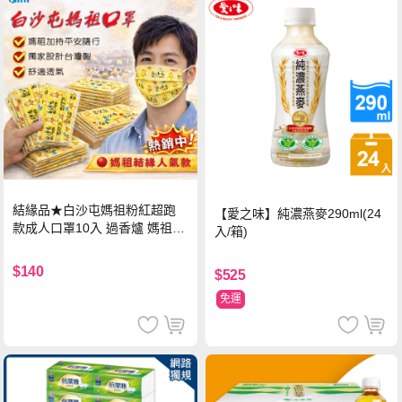
結緣品★白沙屯媽祖粉紅超跑
【愛之味】純濃燕麥290ml(24
款成人口罩10入 過香爐 媽祖加
入/箱)
持
$140
$525
免運