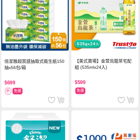
【美式賣場】金萱烏龍茶宅配
倍潔雅超質感抽取式衛生紙150
組 (535mlx24入)
抽x56包/箱
$599
$699
免運
折
免運