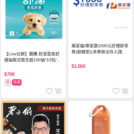
萬家福/樂家康1000元好禮即享
券(餘額型)(本券無法存入錢包
【Line社群】團購 舒潔雲柔舒
中使用)
適抽取式衛生紙100抽*10包/6
串*箱
$1,000
$798
贈
免運