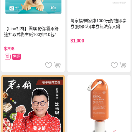
萬家福/樂家康1000元好禮即享
券(餘額型)(本券無法存入錢包
【Line社群】團購 舒潔雲柔舒
中使用)
適抽取式衛生紙100抽*10包/6
串*箱
$1,000
$798
贈
免運