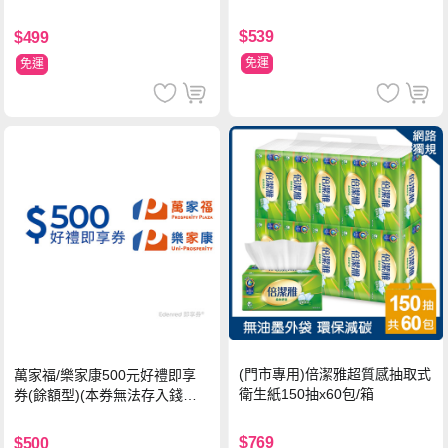
$539
$499
免運
免運
(門市專用)倍潔雅超質感抽取式
萬家福/樂家康500元好禮即享
衛生紙150抽x60包/箱
券(餘額型)(本券無法存入錢包
中使用)
$769
$500