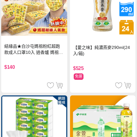
結緣品★白沙屯媽祖粉紅超跑
【愛之味】純濃燕麥290ml(24
款成人口罩10入 過香爐 媽祖加
入/箱)
持
$140
$525
免運