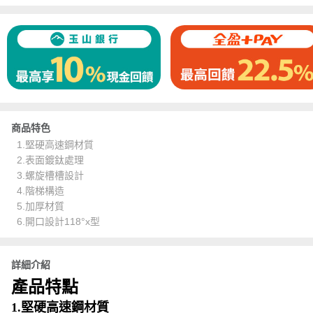
商品特色
1.堅硬高速鋼材質
2.表面鍍鈦處理
3.螺旋槽槽設計
4.階梯構造
5.加厚材質
6.開口設計118°x型
詳細介紹
產品特點
1.堅硬高速鋼材質