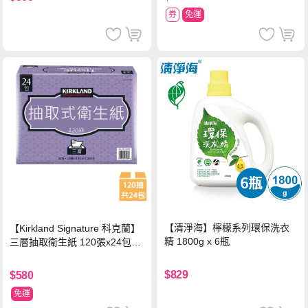
券
免運
【清淨海】檸檬系列環保洗衣
【Kirkland Signature 科克蘭】
精 1800g x 6瓶
三層抽取衛生紙 120張x24包x1
串
$829
$580
免運