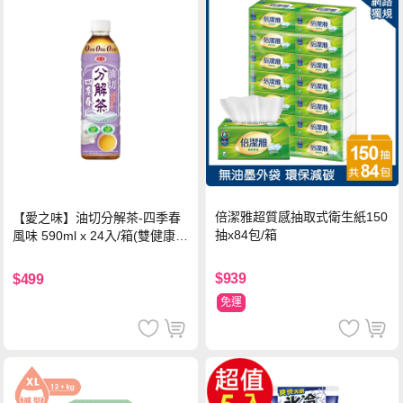
倍潔雅超質感抽取式衛生紙150
【愛之味】油切分解茶-四季春
抽x84包/箱
風味 590ml x 24入/箱(雙健康認
證四季春茶)
$939
$499
免運