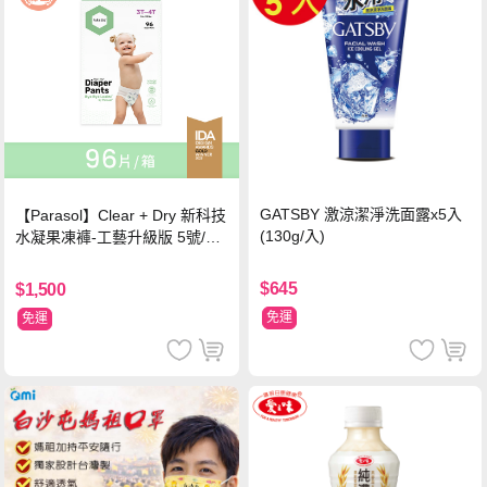
GATSBY 激涼潔淨洗面露x5入
【Parasol】Clear + Dry 新科技
(130g/入)
水凝果凍褲-工藝升級版 5號/XL
超值禮盒組 (96片)
$645
$1,500
免運
免運