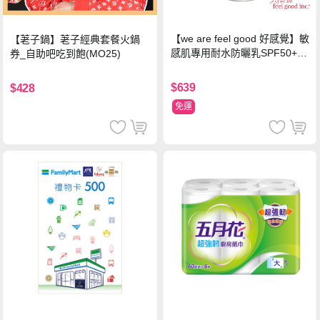
【we are feel good 好感覺】敏
【荖子鍋】荖子經典套餐火鍋
感肌專用耐水防曬乳SPF50+ 7
券_自助吧吃到飽(MO25)
5ml/瓶 X1瓶
$639
$428
免運