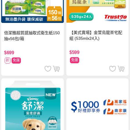
【美式賣場】金萱烏龍茶宅配
倍潔雅超質感抽取式衛生紙150
組 (535mlx24入)
抽x56包/箱
$599
$699
免運
折
免運