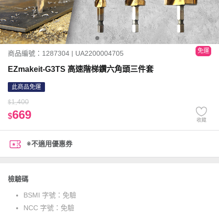
免運
商品編號：1287304 | UA2200004705
EZmakeit-G3TS 高速階梯鑽六角頭三件套
此商品免運
1,400
$
669
$
收藏
※不適用優惠券
檢驗碼
BSMI 字號：
免驗
NCC 字號：
免驗