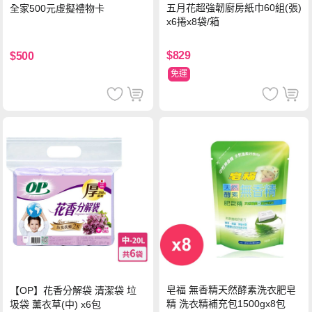
五月花超強韌廚房紙巾60組(張)
全家500元虛擬禮物卡
x6捲x8袋/箱
$829
$500
免運
皂福 無香精天然酵素洗衣肥皂
【OP】花香分解袋 清潔袋 垃
精 洗衣精補充包1500gx8包
圾袋 薰衣草(中) x6包