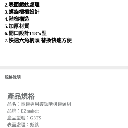
2.表面鍍鈦處理
3.螺旋槽槽設計
4.階梯構造
5.加厚材質
6.開口設計118°x型
7.快速六角柄頭 替換快速方便
規格說明
產品規格
品名：電鑽專用鍍鈦階梯鑽頭組
品牌：EZmakeit
產品型號：G3TS
表面處理：鍍鈦