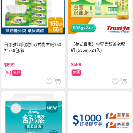
【美式賣場】金萱烏龍茶宅配
倍潔雅超質感抽取式衛生紙150
組 (535mlx24入)
抽x56包/箱
$599
$699
免運
折
免運