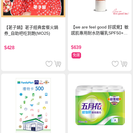
【we are feel good 好感覺】敏
【荖子鍋】荖子經典套餐火鍋
感肌專用耐水防曬乳SPF50+ 7
券_自助吧吃到飽(MO25)
5ml/瓶 X1瓶
$639
$428
免運