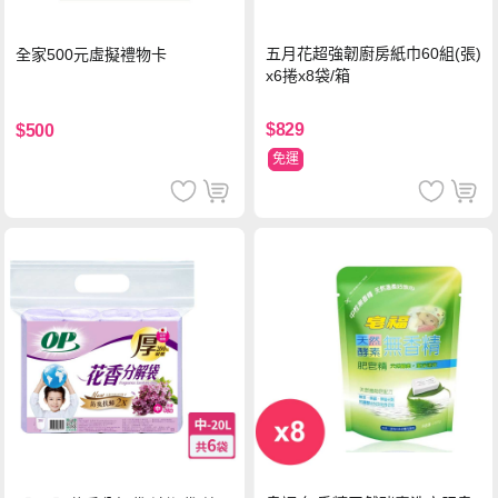
五月花超強韌廚房紙巾60組(張)
全家500元虛擬禮物卡
x6捲x8袋/箱
$829
$500
免運