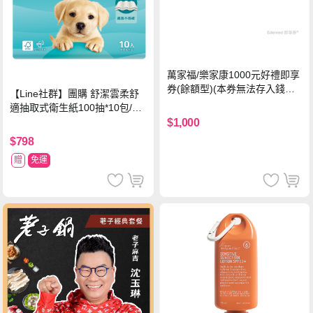
萬家福/樂家康1000元好禮即享
券(餘額型)(本券無法存入錢包
【Line社群】團購 舒潔雲柔舒
中使用)
適抽取式衛生紙100抽*10包/6
串*箱
$1,000
$798
贈
免運