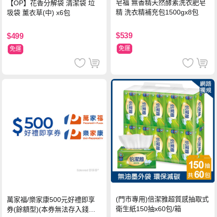
皂福 無香精天然酵素洗衣肥皂
【OP】花香分解袋 清潔袋 垃
精 洗衣精補充包1500gx8包
圾袋 薰衣草(中) x6包
$539
$499
免運
免運
(門市專用)倍潔雅超質感抽取式
萬家福/樂家康500元好禮即享
衛生紙150抽x60包/箱
券(餘額型)(本券無法存入錢包