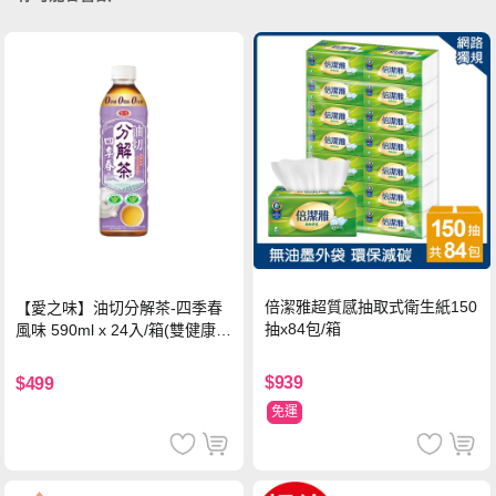
倍潔雅超質感抽取式衛生紙150
【愛之味】油切分解茶-四季春
抽x84包/箱
風味 590ml x 24入/箱(雙健康認
證四季春茶)
$939
$499
免運