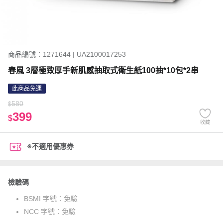
商品編號：1271644 | UA2100017253
春風 3層極致厚手新肌感抽取式衛生紙100抽*10包*2串
此商品免運
580
$
399
$
收藏
※不適用優惠券
檢驗碼
BSMI 字號：
免驗
NCC 字號：
免驗