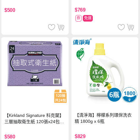
中使用)
$769
$500
券
免運
【清淨海】檸檬系列環保洗衣
【Kirkland Signature 科克蘭】
精 1800g x 6瓶
三層抽取衛生紙 120張x24包x1
串
$829
$580