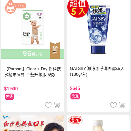
GATSBY 激涼潔淨洗面露x5入
【Parasol】Clear + Dry 新科技
(130g/入)
水凝果凍褲-工藝升級版 5號/XL
超值禮盒組 (96片)
$645
$1,500
免運
免運