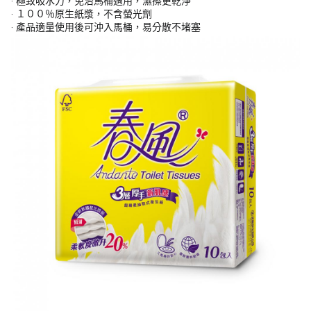
‧ 極致吸水力，免治馬桶適用，濕擦更乾淨
‧ １００％原生紙漿，不含螢光劑
‧ 產品適量使用後可沖入馬桶，易分散不堵塞