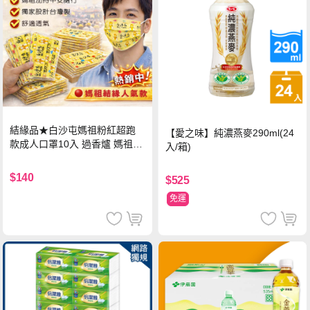
結緣品★白沙屯媽祖粉紅超跑
【愛之味】純濃燕麥290ml(24
款成人口罩10入 過香爐 媽祖加
入/箱)
持
$140
$525
免運