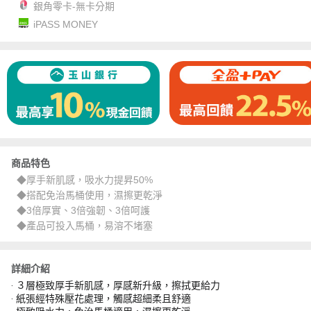
銀角零卡-無卡分期
iPASS MONEY
商品特色
◆厚手新肌感，吸水力提昇50%
◆搭配免治馬桶使用，濕擦更乾淨
◆3倍厚實、3倍強韌、3倍呵護
◆產品可投入馬桶，易溶不堵塞
詳細介紹
‧ ３層極致厚手新肌感，厚感新升級，擦拭更給力
‧ 紙張經特殊壓花處理，觸感超細柔且舒適