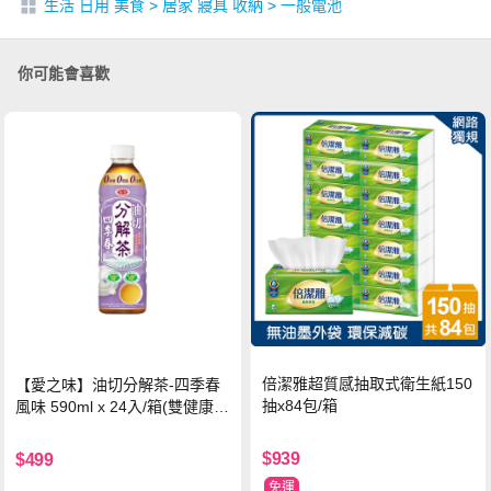
生活 日用 美食
>
居家 寢具 收納
>
一般電池
你可能會喜歡
倍潔雅超質感抽取式衛生紙150
【愛之味】油切分解茶-四季春
抽x84包/箱
風味 590ml x 24入/箱(雙健康認
證四季春茶)
$939
$499
免運