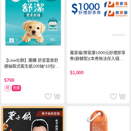
萬家福/樂家康1000元好禮即享
券(餘額型)(本券無法存入錢包
【Line社群】團購 舒潔雲柔舒
中使用)
適抽取式衛生紙100抽*10包/6
串*箱
$1,000
$798
贈
免運