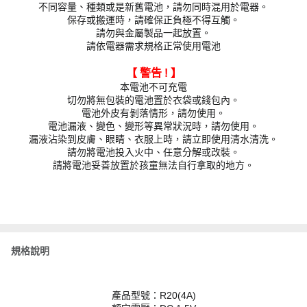
不同容量、種類或是新舊電池，請勿同時混用於電器。
保存或搬運時，請確保正負極不得互觸。
請勿與金屬製品一起放置。
請依電器需求規格正常使用電池
【 警告
! 】
本電池不可充電
切勿將無包裝的電池置於衣袋或錢包內。
電池外皮有剝落情形，請勿使用。
電池漏液、變色、變形等異常狀況時，請勿使用。
漏液沾染到皮膚、眼睛、衣服上時，請立即使用清水清洗。
請勿將電池投入火中、任意分解或改裝。
請將電池妥善放置於孩童無法自行拿取的地方。
規格說明
產品型號：R20(4A)