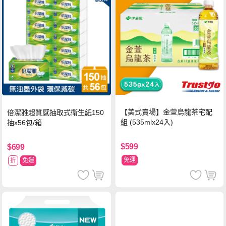
【美式賣場】金萱烏龍茶宅配
倍潔雅超質感抽取式衛生紙150
組 (535mlx24入)
抽x56包/箱
$599
$699
免運
折
免運