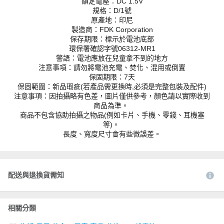
額定電壓：DC 1.5V
規格：D/1號
原產地：印尼
製造商：FDK Corporation
保存期限：標示於電池底部
環保署確認字號06312-MR1
警語：電池應放在兒童拿不到的地方
注意事項：請勿將電池充電、焚化、混用或倒置
保固期限：7天
保固範圍：新品瑕疵(若產品需更換時,必須是完整包裝及配件)
注意事項：因拍攝略有色差，圖片僅供參考，顏色請以實際收到
商品為準。
商品不包含協助拍攝之物品(例如卡片、手機、零錢、耳機塞
等)。
長度、寬度尺寸會有些微誤差。
配送與退換貨需知
相關分類