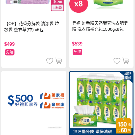
皂福 無香精天然酵素洗衣肥皂
【OP】花香分解袋 清潔袋 垃
精 洗衣精補充包1500gx8包
圾袋 薰衣草(中) x6包
$539
$499
免運
免運