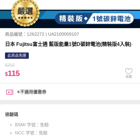
商品編號：1262272 | UA2100009107
日本 Fujitsu富士通 藍版能量1號D碳鋅電池(精裝版4入裝)
此商品免運
250
$
115
$
收藏
※不適用優惠券
檢驗碼
BSMI 字號：
免驗
NCC 字號：
免驗