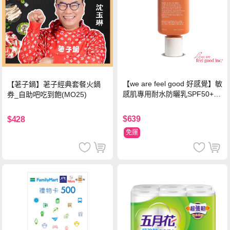
【we are feel good 好感覺】敏
【荖子鍋】荖子經典套餐火鍋
感肌專用耐水防曬乳SPF50+ 7
券_自助吧吃到飽(MO25)
5ml/瓶 X1瓶
$639
$428
免運