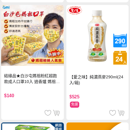
結緣品★白沙屯媽祖粉紅超跑
【愛之味】純濃燕麥290ml(24
款成人口罩10入 過香爐 媽祖加
入/箱)
持
$140
$525
免運