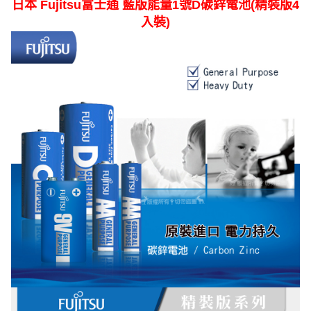
日本 Fujitsu富士通 藍版能量1號D碳鋅電池(精裝版4
入裝)