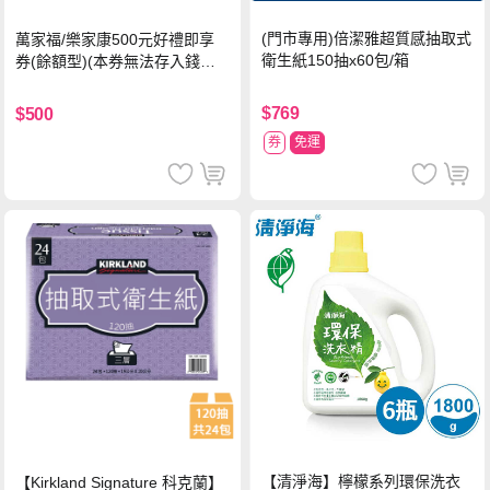
(門市專用)倍潔雅超質感抽取式
萬家福/樂家康500元好禮即享
衛生紙150抽x60包/箱
券(餘額型)(本券無法存入錢包
中使用)
$769
$500
券
免運
【清淨海】檸檬系列環保洗衣
【Kirkland Signature 科克蘭】