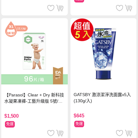
GATSBY 激涼潔淨洗面露x5入
【Parasol】Clear + Dry 新科技
(130g/入)
水凝果凍褲-工藝升級版 5號/XL
超值禮盒組 (96片)
$645
$1,500
免運
免運