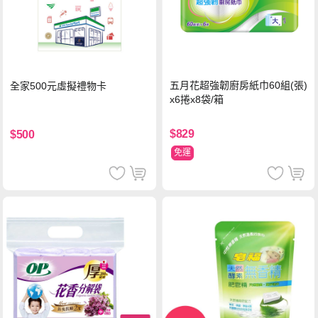
五月花超強韌廚房紙巾60組(張)
全家500元虛擬禮物卡
x6捲x8袋/箱
$829
$500
免運