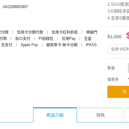
2.SGS
︱
UA2100001907
3.6項純
4.全新5
次付款
︱
信用卡分期付款
︱
信用卡紅利折抵
︱
神腦門
$1,300
y付款
︱
街口支付
︱
Pi拍錢包
︱
台灣Pay
︱
全盈
全支付
︱
Apple Pay
︱
銀角零卡-無卡分期
︱
iPASS
信用卡紅
數量
優惠券
商品介紹
規格