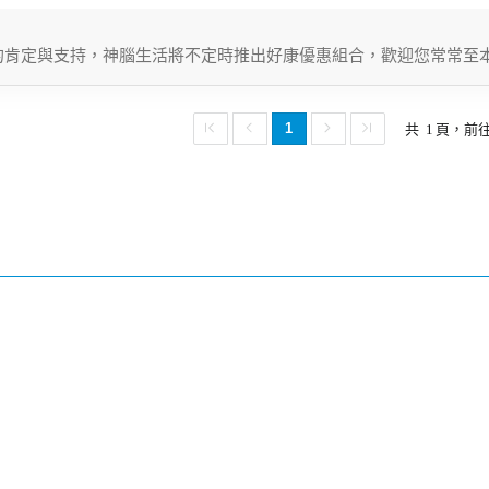
的肯定與支持，神腦生活將不定時推出好康優惠組合，歡迎您常常至
1
共
1
頁，前