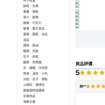
伴手禮盒
餅乾．米果
果醬．果乾
麥片．穀物
糖果．巧克力
堅果．養生食品
蛋糕．甜點．冰品
油品
調味．醬油
罐頭．肉鬆
豆干．肉乾
麵條．快煮麵
商品評價
米．雜糧．沖泡粥
5
熟食．滷味．小吃
水餃．包子．港點
火鍋料．調理包
林**
藥膳鍋物滴雞精
生鮮肉品
海鮮水產