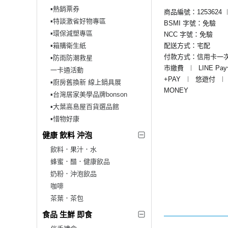
▪︎熱銷票券
商品編號：1253624
▪︎特談激省好物專區
BSMI 字號：免驗
▪︎環保減塑專區
NCC 字號：免驗
▪︎箱購衛生紙
配送方式：宅配
付款方式：信用卡一
▪︎防雨防潮救星
市繳費
︱
LINE Pa
一卡通活動
+PAY
︱
悠遊付
︱
▪︎廚房舊換新 線上鍋具展
MONEY
▪︎台灣居家美學品牌bonson
▪︎大葉高島屋百貨選品館
▪︎惜物好康
健康 飲料 沖泡
飲料．果汁．水
蜂蜜．醋．健康飲品
奶粉．沖泡飲品
咖啡
茶葉．茶包
食品 生鮮 即食