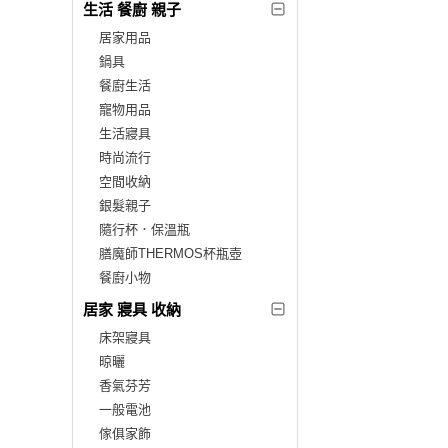
生活 餐廚 親子
居家用品
鍋具
餐廚生活
寵物用品
生活寢具
時尚流行
空間收納
銀髮親子
隨行杯．保溫瓶
膳魔師THERMOS杯瓶壺
餐廚小物
居家 寢具 收納
床架寢具
晾曬
香氣芬芳
一般電池
傢俱家飾