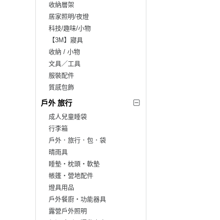
收納層架
居家照明/夜燈
科技/趣味/小物
【3M】寢具
收納 / 小物
文具／工具
服裝配件
質感包飾
戶外 旅行
成人兒童睡袋
行李箱
戶外．旅行．包．袋
晴雨具
睡墊‧枕頭‧軟墊
帳篷‧營地配件
燈具用品
戶外餐廚‧功能器具
露營戶外照明