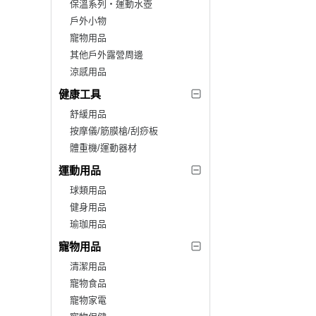
保溫系列‧運動水壺
戶外小物
寵物用品
其他戶外露營周邊
涼感用品
健康工具
舒緩用品
按摩儀/筋膜槍/刮痧板
體重機/運動器材
運動用品
球類用品
健身用品
瑜珈用品
寵物用品
清潔用品
寵物食品
寵物家電