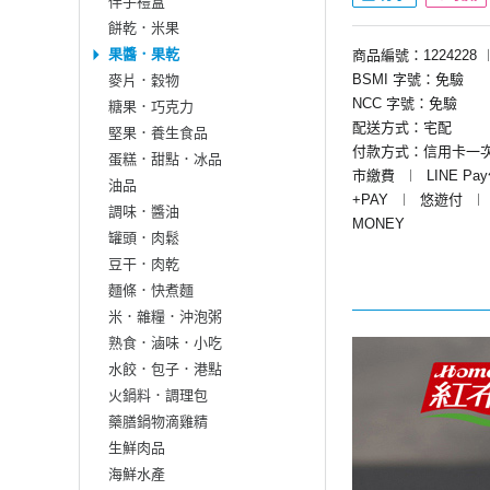
伴手禮盒
餅乾．米果
果醬．果乾
商品編號：1224228
BSMI 字號：免驗
麥片．穀物
NCC 字號：免驗
糖果．巧克力
配送方式：宅配
堅果．養生食品
付款方式：信用卡一
蛋糕．甜點．冰品
市繳費
︱
LINE Pa
油品
+PAY
︱
悠遊付
︱
調味．醬油
MONEY
罐頭．肉鬆
豆干．肉乾
麵條．快煮麵
米．雜糧．沖泡粥
熟食．滷味．小吃
水餃．包子．港點
火鍋料．調理包
藥膳鍋物滴雞精
生鮮肉品
海鮮水產