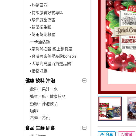
▪︎熱銷票券
▪︎特談激省好物專區
▪︎環保減塑專區
▪︎箱購衛生紙
▪︎防雨防潮救星
一卡通活動
▪︎廚房舊換新 線上鍋具展
▪︎台灣居家美學品牌bonson
▪︎大葉高島屋百貨選品館
▪︎惜物好康
健康 飲料 沖泡
飲料．果汁．水
蜂蜜．醋．健康飲品
奶粉．沖泡飲品
咖啡
茶葉．茶包
食品 生鮮 即食
分享
收藏