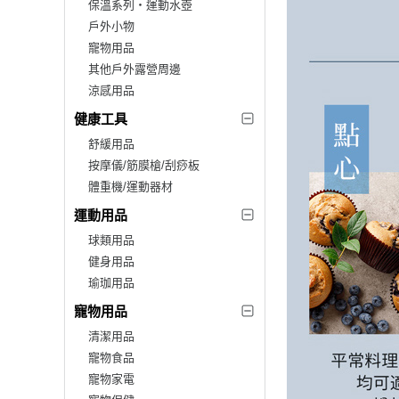
保溫系列‧運動水壺
戶外小物
寵物用品
其他戶外露營周邊
涼感用品
健康工具
舒緩用品
按摩儀/筋膜槍/刮痧板
體重機/運動器材
運動用品
球類用品
健身用品
瑜珈用品
寵物用品
清潔用品
寵物食品
寵物家電