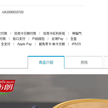
︱
UA2000010720
次付款
︱
信用卡分期付款
︱
信用卡紅利折抵
︱
神腦門
y付款
︱
街口支付
︱
Pi拍錢包
︱
台灣Pay
︱
全盈
全支付
︱
Apple Pay
︱
銀角零卡-無卡分期
︱
iPASS
商品介紹
規格