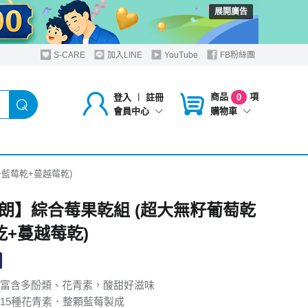
展開廣告
S-CARE
加入LINE
YouTube
FB粉絲團
商品
項
登入
︱
註冊
0
購物車
會員中心
藍莓乾+蔓越莓乾)
朗】綜合莓果乾組 (超大無籽葡萄乾
乾+蔓越莓乾)
富含多酚類、花青素，酸甜好滋味
15種花青素．整顆藍莓製成