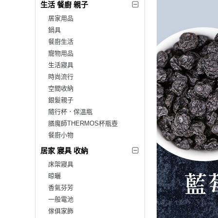
生活 餐廚 親子
居家用品
鍋具
餐廚生活
寵物用品
生活寢具
時尚流行
空間收納
銀髮親子
隨行杯．保溫瓶
膳魔師THERMOS杯瓶壺
餐廚小物
居家 寢具 收納
床架寢具
晾曬
香氣芬芳
一般電池
傢俱家飾