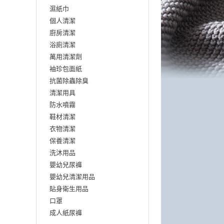
濕紙巾
個人清潔
廚房清潔
浴廁清潔
萬用清潔劑
袖珍包面紙
抗菌除蟲除臭
清潔用具
防水噴霧
鞋材清潔
衣物清潔
保養清潔
洗沐用品
嬰幼兒尿褲
嬰幼兒清潔用品
貼身衛生用品
口罩
成人紙尿褲