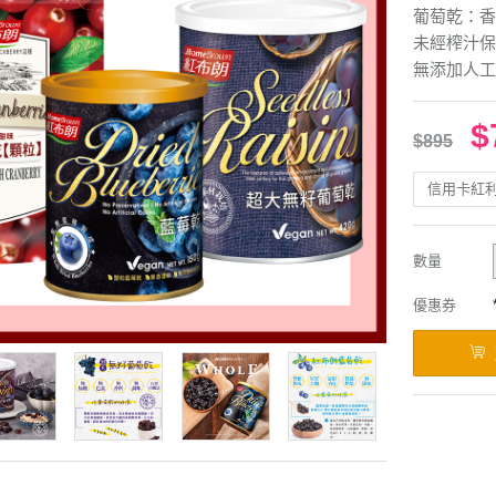
葡萄乾：香
未經榨汁保
無添加人工
$
$895
信用卡紅
數量
優惠券