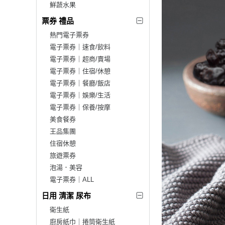
鮮蔬水果
票券 禮品
熱門電子票券
電子票券｜速食/飲料
電子票券｜超商/賣場
電子票券｜住宿/休憩
電子票券｜餐廳/飯店
電子票券｜娛樂/生活
電子票券｜保養/按摩
美食餐券
王品集團
住宿休憩
旅遊票券
泡湯．美容
電子票券｜ALL
日用 清潔 尿布
衛生紙
廚房紙巾｜捲筒衛生紙