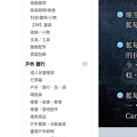
收納層架
居家照明/夜燈
科技/趣味/小物
【3M】寢具
收納 / 小物
文具／工具
服裝配件
質感包飾
戶外 旅行
成人兒童睡袋
行李箱
戶外．旅行．包．袋
晴雨具
睡墊‧枕頭‧軟墊
帳篷‧營地配件
燈具用品
戶外餐廚‧功能器具
露營戶外照明