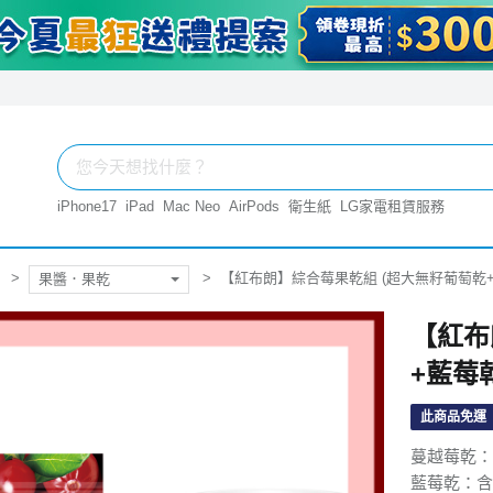
iPhone17
iPad
Mac Neo
AirPods
衛生紙
LG家電租賃服務
【紅布朗】綜合莓果乾組 (超大無籽葡萄乾+
果醬．果乾
【紅布
+藍莓
此商品免運
蔓越莓乾：
藍莓乾：含