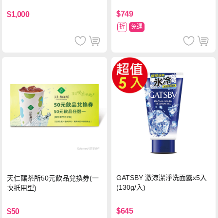
$749
$1,000
折
免運
GATSBY 激涼潔淨洗面露x5入
天仁釀茶所50元飲品兌換券(一
(130g/入)
次抵用型)
$645
$50