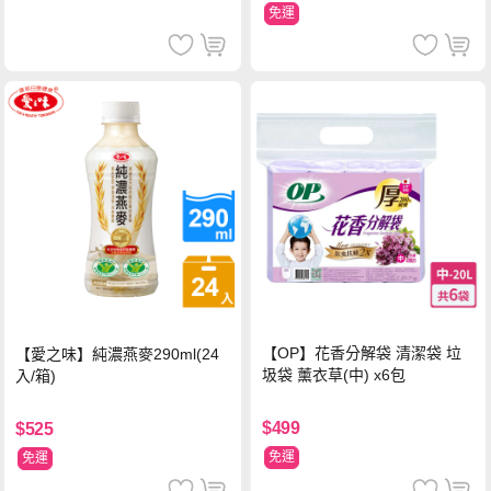
免運
【OP】花香分解袋 清潔袋 垃
【愛之味】純濃燕麥290ml(24
圾袋 薰衣草(中) x6包
入/箱)
$499
$525
免運
免運