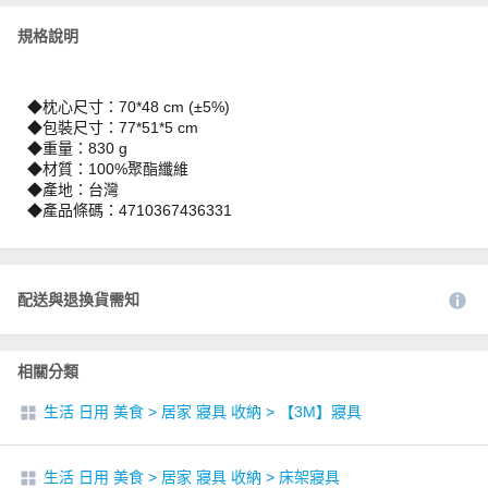
規格說明
◆枕心尺寸：70*48 cm (±5%)
◆包裝尺寸：77*51*5 cm
◆重量：830 g
◆材質：100%聚酯纖維
◆產地：台灣
◆產品條碼：4710367436331
配送與退換貨需知
相關分類
生活 日用 美食
>
居家 寢具 收納
>
【3M】寢具
生活 日用 美食
>
居家 寢具 收納
>
床架寢具