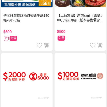
【王品集團】原燒商品卡面額5
倍潔雅超質感抽取式衛生紙150
00元1張(單張)(紙本券售價含平
抽x56包/箱
台物流處理費用)
$500
$699
免運
折
免運