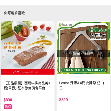
你可能會喜歡
售完，補貨中
Lestar 升級3.0門後掛勾-奶白
【王品集團】西堤牛排商品券1
色
張(單張)(紙本券售價含平台物
流處理費用)
$329
$800
免運