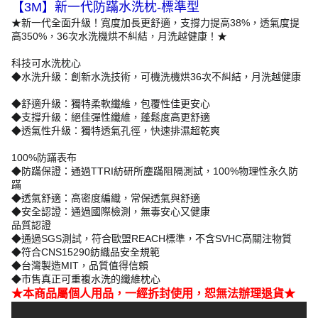
【3M】新一代防蹣水洗枕-標準型
★新一代全面升級！寬度加長更舒適，支撐力提高38%，透氣度提
高350%，36次水洗機烘不糾結，月洗越健康！★
科技可水洗枕心
◆水洗升級：創新水洗技術，可機洗機烘36次不糾結，月洗越健康
◆舒適升級：獨特柔軟纖維，包覆性佳更安心
◆支撐升級：絕佳彈性纖維，蓬鬆度高更舒適
◆透氣性升級：獨特透氣孔徑，快速排濕超乾爽
100%防蹣表布
◆防蹣保證：通過TTRI紡研所塵蹣阻隔測試，100%物理性永久防
蹣
◆透氣舒適：高密度編織，常保透氣與舒適
◆安全認證：通過國際檢測，無毒安心又健康
品質認證
◆通過SGS測試，符合歐盟REACH標準，不含SVHC高關注物質
◆符合CNS15290紡織品安全規範
◆台灣製造MIT，品質值得信賴
◆市售真正可重複水洗的纖維枕心
★本商品屬個人用品，一經拆封使用，恕無法辦理退貨★