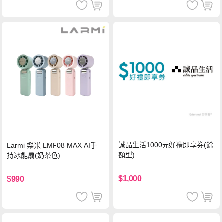
誠品生活1000元好禮即享券(餘
Larmi 樂米 LMF08 MAX AI手
額型)
持冰能扇(奶茶色)
$1,000
$990