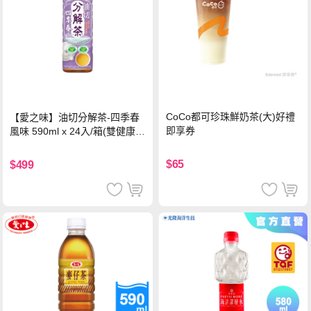
CoCo都可珍珠鮮奶茶(大)好禮
【愛之味】油切分解茶-四季春
即享券
風味 590ml x 24入/箱(雙健康認
證四季春茶)
$65
$499