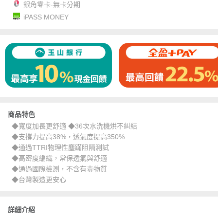
銀角零卡-無卡分期
iPASS MONEY
商品特色
◆寬度加長更舒適 ◆36次水洗機烘不糾結
◆支撐力提高38%，透氣度提高350%
◆通過TTRI物理性塵蹣阻隔測試
◆高密度編織，常保透氣與舒適
◆通過國際檢測，不含有毒物質
◆台灣製造更安心
詳細介紹