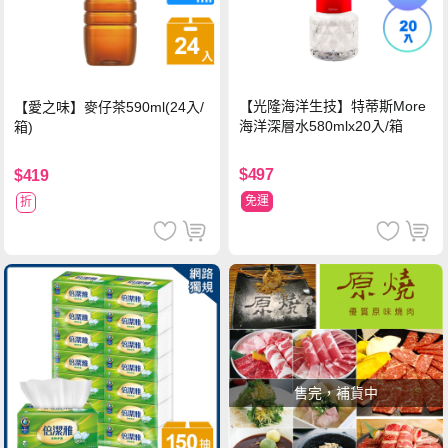
【光隆海洋生技】特蒂斯More
【愛之味】麥仔茶590ml(24入/
海洋深層水580mlx20入/箱
箱)
$497
$419
免運
折
售完，補貨中