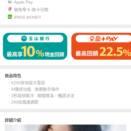
Apple Pay
銀角零卡-無卡分期
iPASS MONEY
商品特色
．5200安培超大電容
．AI聲控功能 : 無需動手操作
．2秒超快製冷 : 瞬間降溫，觸感冰涼
．200段風速調節
詳細介紹