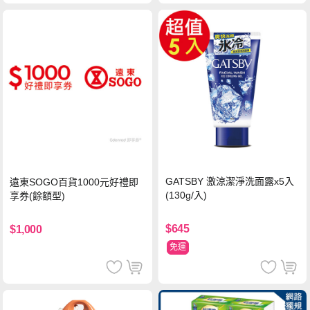
GATSBY 激涼潔淨洗面露x5入
遠東SOGO百貨1000元好禮即
(130g/入)
享券(餘額型)
$645
$1,000
免運