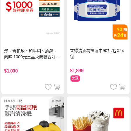
立得清酒精擦濕巾90抽/包X24
聚、青花驕、和牛涮、尬鍋、
包
向辣 1000元王品火鍋聯合好禮
即享券(一次抵用型)
$1,899
$1,000
免運