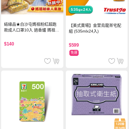
結緣品★白沙屯媽祖粉紅超跑
【美式賣場】金萱烏龍茶宅配
款成人口罩10入 過香爐 媽祖加
組 (535mlx24入)
持
$140
$599
免運