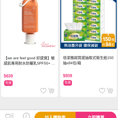
倍潔雅超質感抽取式衛生紙150
【we are feel good 好感覺】敏
抽x84包/箱
感肌專用耐水防曬乳SPF50+ 7
5ml/瓶 X1瓶
$939
$639
免運
免運
加入購物車
立即購買