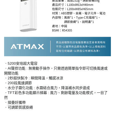
．5200安培超大電容
．AI聲控功能 : 無需動手操作，只需透過簡單指令即可切換風速或
開關功能
．2秒超快製冷 : 瞬間降溫，觸感冰涼
．200段風速調節
．水分子霧化功能 : 水霧結合風力，降溫補水同步達成
．TFT彩色多功能顯示頻幕 : 風力、剩餘電量及功能模式，一目了
然
．摺疊好攜帶
．可調節質感掛繩