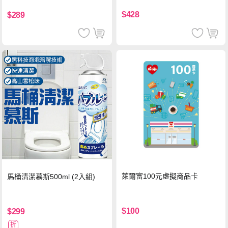
(冰)*2 好禮即享券
$428
$289
萊爾富100元虛擬商品卡
馬桶清潔慕斯500ml (2入組)
$100
$299
折