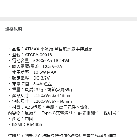
規格說明
．品名：ATMAX 小冰扇 AI智能水霧手持風扇
．型號：ATCFA-00016
．電池容量：5200mAh 19.24Wh
．輸入電壓/電流：DC5V⎓2A
．使用功率：10.5W MAX
．額定電壓：DC 3.7V
．充電時間：3-4hr產品
．重量：風扇232g、調節掛繩59g
．產品尺寸：L180xW63xH48mm
．包裝尺寸：L200xW85×H65mm
．材質：ABS塑膠、金屬、電子元件、電池
內容物：風扇*1、Type-C充電線*1、 調節掛繩*1、說明書*1
．產地：中國
．BSMI：R54305
訂購前，請務必自行確認所訂購的型號(是否與該機型相同)