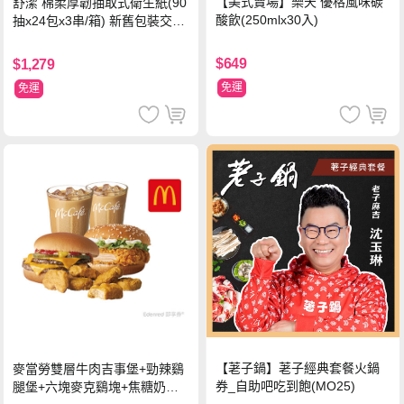
【美式賣場】樂天 優格風味碳
舒潔 棉柔厚韌抽取式衛生紙(90
酸飲(250mlx30入)
抽x24包x3串/箱) 新舊包裝交替
出貨
$649
$1,279
免運
免運
【荖子鍋】荖子經典套餐火鍋
麥當勞雙層牛肉吉事堡+勁辣鷄
券_自助吧吃到飽(MO25)
腿堡+六塊麥克鷄塊+焦糖奶茶