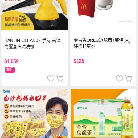
麥當勞OREO冰炫風+薯條(大)
HANLIN-CLEAN02 手持 高溫
好禮即享券
高壓蒸汽清洗機
$125
$1,059
免運