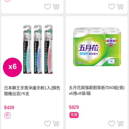
五月花超強韌廚房紙巾60組(張)
日本獅王牙周淨護牙刷1入(顏色
x6捲x8袋/箱
隨機出貨)*6支
$829
$439
免運
折